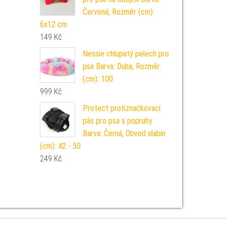
Červená, Rozměr (cm):
6x12 cm
149
Kč
Nessie chlupatý pelech pro
psa Barva: Duha, Rozměr
(cm): 100
999
Kč
Protect protiznačkovací
pás pro psa s popruhy
Barva: Černá, Obvod slabin
(cm): 42 - 50
249
Kč