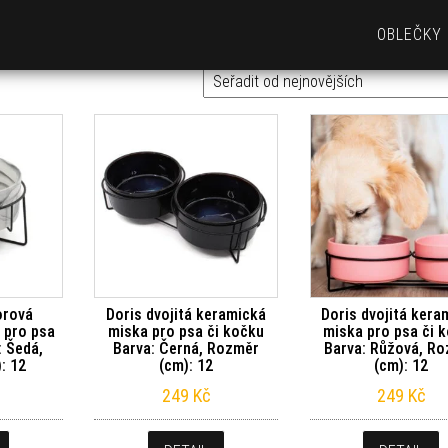
OBLEČKY
orová
Doris dvojitá keramická
Doris dvojitá kera
 pro psa
miska pro psa či kočku
miska pro psa či 
: Šedá,
Barva: Černá, Rozměr
Barva: Růžová, R
: 12
(cm): 12
(cm): 12
249
Kč
249
Kč