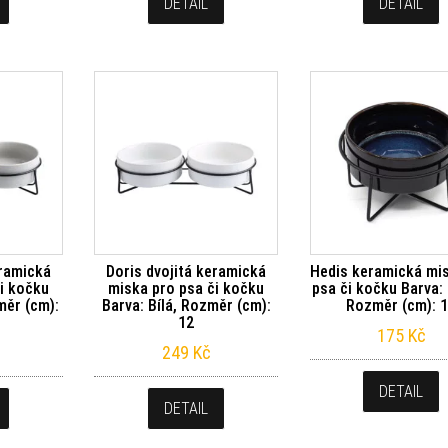
DETAIL
DETAIL
eramická
Doris dvojitá keramická
Hedis keramická mi
i kočku
miska pro psa či kočku
psa či kočku Barva:
měr (cm):
Barva: Bílá, Rozměr (cm):
Rozměr (cm): 
12
175
Kč
249
Kč
DETAIL
DETAIL