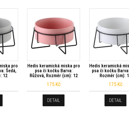
miska pro
Hedis keramická miska pro
Hedis keramická mi
va: Šedá,
psa či kočku Barva:
psa či kočku Barva:
: 12
Růžová, Rozměr (cm): 12
Rozměr (cm): 
175
Kč
175
Kč
DETAIL
DETAIL