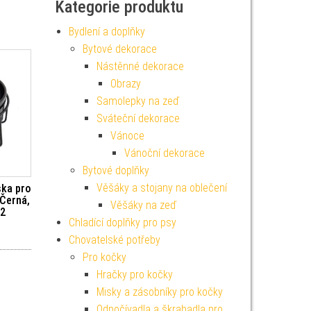
Kategorie produktu
Bydlení a doplňky
Bytové dekorace
Nástěnné dekorace
Obrazy
Samolepky na zeď
Sváteční dekorace
Vánoce
Vánoční dekorace
Bytové doplňky
Věšáky a stojany na oblečení
ska pro
 Černá,
Věšáky na zeď
12
Chladící doplňky pro psy
Chovatelské potřeby
Pro kočky
Hračky pro kočky
Misky a zásobníky pro kočky
Odpočívadla a škrabadla pro