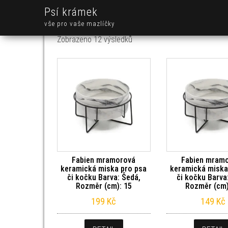
Psí krámek
vše pro vaše mazlíčky
Seřazeno od nejnovějších
Zobrazeno 12 výsledků
Fabien mramorová
Fabien mram
keramická miska pro psa
keramická miska
či kočku Barva: Šedá,
či kočku Barva
Rozměr (cm): 15
Rozměr (cm)
199
Kč
149
Kč