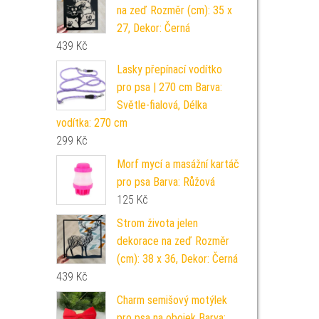
na zeď Rozměr (cm): 35 x
27, Dekor: Černá
439
Kč
Lasky přepínací vodítko
pro psa | 270 cm Barva:
Světle-fialová, Délka
vodítka: 270 cm
299
Kč
Morf mycí a masážní kartáč
pro psa Barva: Růžová
125
Kč
Strom života jelen
dekorace na zeď Rozměr
(cm): 38 x 36, Dekor: Černá
439
Kč
Charm semišový motýlek
pro psa na obojek Barva: