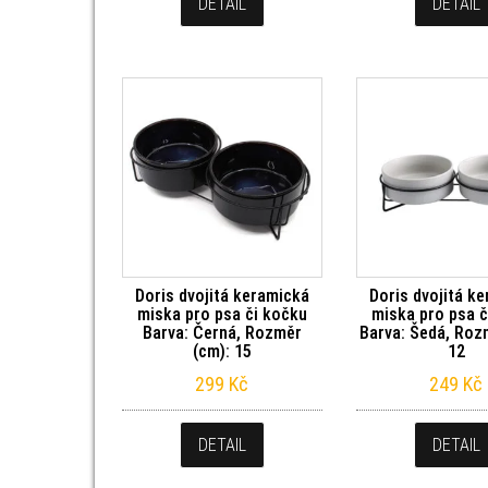
DETAIL
DETAIL
Doris dvojitá keramická
Doris dvojitá k
miska pro psa či kočku
miska pro psa č
Barva: Černá, Rozměr
Barva: Šedá, Roz
(cm): 15
12
299
Kč
249
Kč
DETAIL
DETAIL