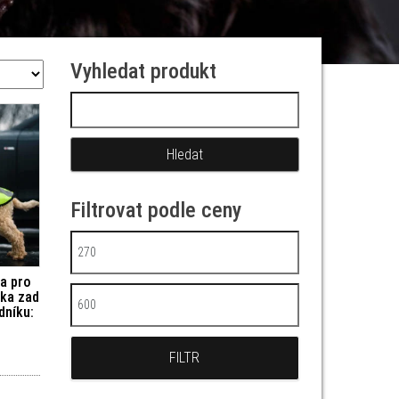
Vyhledat produkt
Vyhledávání
Filtrovat podle ceny
Minimální cena
ta pro
lka zad
Maximální cena
dníku:
FILTR