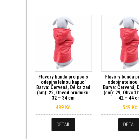
Flavory bunda pro psa s
Flavory bunda p
odepinatelnou kapucí
odepinatelnou 
Barva: Červená, Délka zad
Barva: Červená, 
(cm): 22, Obvod hrudníku:
(cm): 29, Obvod 
32 – 34 cm
42 – 44 
499
Kč
549
Kč
DETAIL
DETAIL