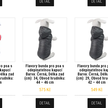
DETAIL
DETAIL
ro psa s
Flavory bunda pro psa s
Flavory bunda pro 
kapucí
odepinatelnou kapucí
odepinatelnou ka
Délka zad
Barva: Černá, Délka zad
Barva: Černá, Délk
hrudníku:
(cm): 34, Obvod hrudníku:
(cm): 29, Obvod hru
cm
44 – 46 cm
42 – 44 cm
575
Kč
549
Kč
DETAIL
DETAIL