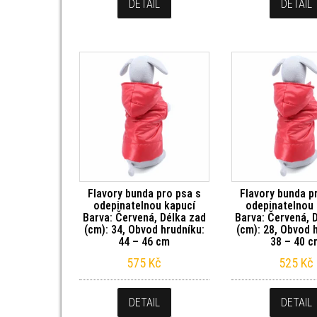
DETAIL
DETAIL
Flavory bunda pro psa s
Flavory bunda p
odepinatelnou kapucí
odepinatelnou 
Barva: Červená, Délka zad
Barva: Červená, 
(cm): 34, Obvod hrudníku:
(cm): 28, Obvod 
44 – 46 cm
38 – 40 
575
Kč
525
Kč
DETAIL
DETAIL