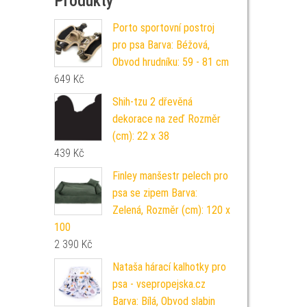
Produkty
Porto sportovní postroj
pro psa Barva: Béžová,
Obvod hrudníku: 59 - 81 cm
649
Kč
Shih-tzu 2 dřevěná
dekorace na zeď Rozměr
(cm): 22 x 38
439
Kč
Finley manšestr pelech pro
psa se zipem Barva:
Zelená, Rozměr (cm): 120 x
100
2 390
Kč
Nataša hárací kalhotky pro
psa - vsepropejska.cz
Barva: Bílá, Obvod slabin