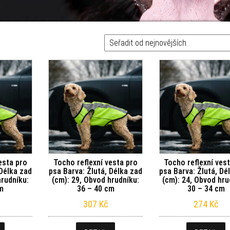
esta pro
Tocho reflexní vesta pro
Tocho reflexní ves
 Délka zad
psa Barva: Žlutá, Délka zad
psa Barva: Žlutá, Dé
hrudníku:
(cm): 29, Obvod hrudníku:
(cm): 24, Obvod hru
cm
36 – 40 cm
30 – 34 cm
307
Kč
274
Kč