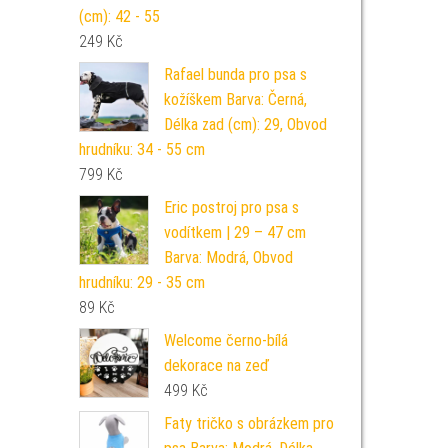
(cm): 42 - 55
249
Kč
Rafael bunda pro psa s
kožíškem Barva: Černá,
Délka zad (cm): 29, Obvod
hrudníku: 34 - 55 cm
799
Kč
Eric postroj pro psa s
vodítkem | 29 – 47 cm
Barva: Modrá, Obvod
hrudníku: 29 - 35 cm
89
Kč
Welcome černo-bílá
dekorace na zeď
499
Kč
Faty tričko s obrázkem pro