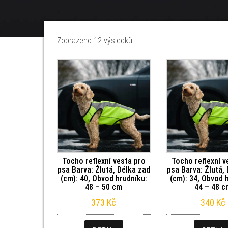
Seřazeno od nejnovějších
Zobrazeno 12 výsledků
Tocho reflexní vesta pro
Tocho reflexní v
psa Barva: Žlutá, Délka zad
psa Barva: Žlutá,
(cm): 40, Obvod hrudníku:
(cm): 34, Obvod 
48 – 50 cm
44 – 48 
373
Kč
340
Kč