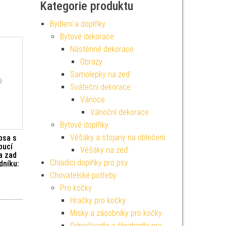
Kategorie produktu
Bydlení a doplňky
Bytové dekorace
Nástěnné dekorace
Obrazy
Samolepky na zeď
Sváteční dekorace
Vánoce
Vánoční dekorace
Bytové doplňky
Věšáky a stojany na oblečení
psa s
pucí
Věšáky na zeď
a zad
Chladící doplňky pro psy
dníku:
Chovatelské potřeby
Pro kočky
Hračky pro kočky
Misky a zásobníky pro kočky
Odpočívadla a škrabadla pro