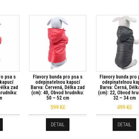
ro psa s
Flavory bunda pro psa s
Flavory bunda pro 
kapucí
odepinatelnou kapucí
odepinatelnou ka
Délka zad
Barva: Červená, Délka zad
Barva: Černá, Délk
hrudníku:
(cm): 40, Obvod hrudníku:
(cm): 22, Obvod hru
cm
50 – 52 cm
32 – 34 cm
599
Kč
499
Kč
DETAIL
DETAIL