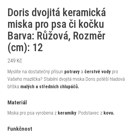
Doris dvojitá keramická
miska pro psa či kočku
Barva: Růžová, Rozměr
(cm): 12
249
Kč
Myslíte na dostatečný přísun
potravy
a
čerstvé vody
pro
Vašeho mazlíčka? Stabilní dvojitá miska Doris potěší hladová
bříška
malých a středních chlupáčů.
Materiál
Miska pro psa vyrobena z
keramiky
. Podstavec z
kovu.
Funkčnost