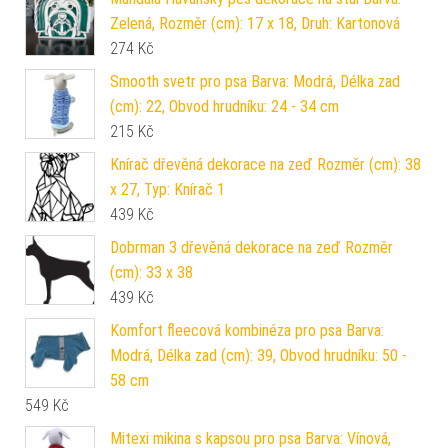
Zelená, Rozměr (cm): 17 x 18, Druh: Kartonová
274
Kč
Smooth svetr pro psa Barva: Modrá, Délka zad
(cm): 22, Obvod hrudníku: 24 - 34 cm
215
Kč
Knírač dřevěná dekorace na zeď Rozměr (cm): 38
x 27, Typ: Knírač 1
439
Kč
Dobrman 3 dřevěná dekorace na zeď Rozměr
(cm): 33 x 38
439
Kč
Komfort fleecová kombinéza pro psa Barva:
Modrá, Délka zad (cm): 39, Obvod hrudníku: 50 -
58 cm
549
Kč
Mitexi mikina s kapsou pro psa Barva: Vínová,