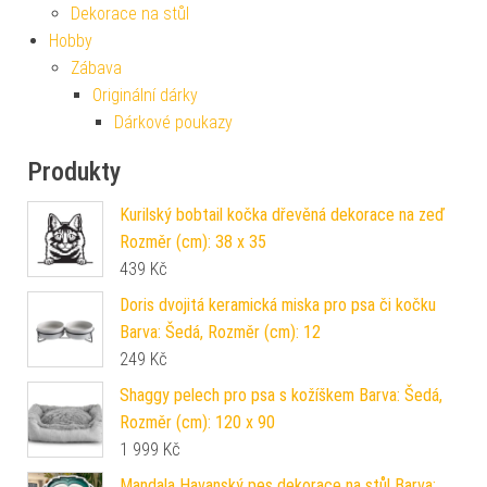
Dekorace na stůl
Hobby
Zábava
Originální dárky
Dárkové poukazy
Produkty
Kurilský bobtail kočka dřevěná dekorace na zeď
Rozměr (cm): 38 x 35
439
Kč
Doris dvojitá keramická miska pro psa či kočku
Barva: Šedá, Rozměr (cm): 12
249
Kč
Shaggy pelech pro psa s kožíškem Barva: Šedá,
Rozměr (cm): 120 x 90
1 999
Kč
Mandala Havanský pes dekorace na stůl Barva: