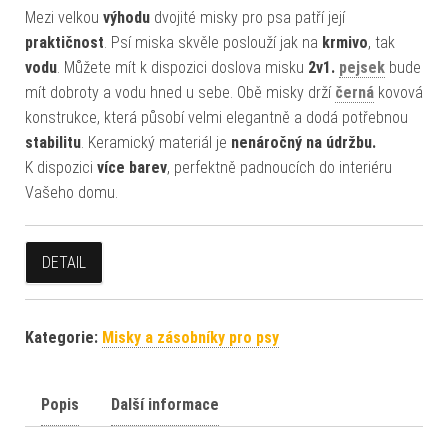
Mezi velkou
výhodu
dvojité misky pro psa patří její
praktičnost
. Psí miska skvěle poslouží jak na
krmivo
, tak
vodu
. Můžete mít k dispozici doslova misku
2v1.
pejsek
bude
mít dobroty a vodu hned u sebe. Obě misky drží
černá
kovová
konstrukce, která působí velmi elegantně a dodá potřebnou
stabilitu
. Keramický materiál je
nenáročný na údržbu.
K dispozici
více barev
, perfektně padnoucích do interiéru
Vašeho domu.
DETAIL
Kategorie:
Misky a zásobníky pro psy
Popis
Další informace