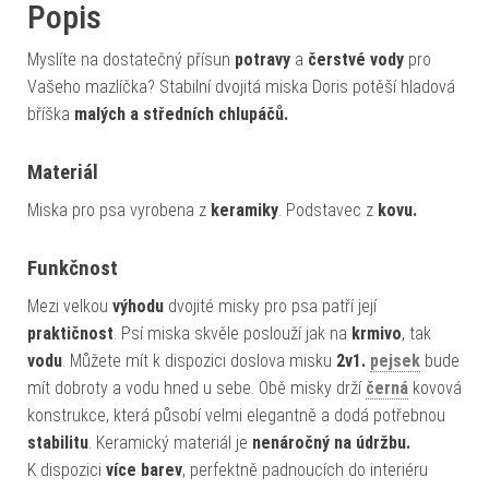
Popis
Myslíte na dostatečný přísun
potravy
a
čerstvé vody
pro
Vašeho mazlíčka? Stabilní dvojitá miska Doris potěší hladová
bříška
malých a středních chlupáčů.
Materiál
Miska pro psa vyrobena z
keramiky
. Podstavec z
kovu.
Funkčnost
Mezi velkou
výhodu
dvojité misky pro psa patří její
praktičnost
. Psí miska skvěle poslouží jak na
krmivo
, tak
vodu
. Můžete mít k dispozici doslova misku
2v1.
pejsek
bude
mít dobroty a vodu hned u sebe. Obě misky drží
černá
kovová
konstrukce, která působí velmi elegantně a dodá potřebnou
stabilitu
. Keramický materiál je
nenáročný na údržbu.
K dispozici
více barev
, perfektně padnoucích do interiéru