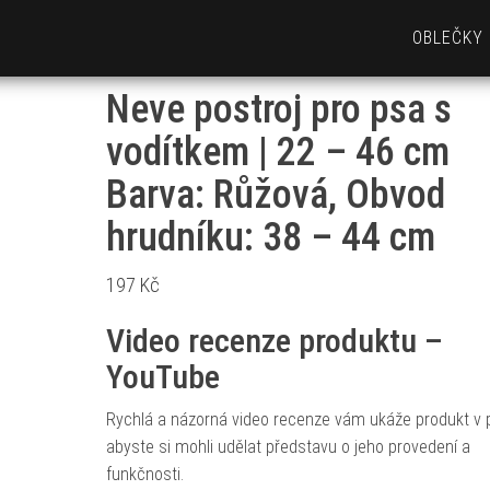
OBLEČKY
Neve postroj pro psa s
vodítkem | 22 – 46 cm
Barva: Růžová, Obvod
hrudníku: 38 – 44 cm
197
Kč
Video recenze produktu –
YouTube
Rychlá a názorná video recenze vám ukáže produkt v p
abyste si mohli udělat představu o jeho provedení a
funkčnosti.