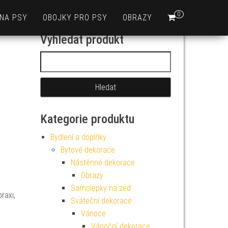
0
 NA PSY
OBOJKY PRO PSY
OBRAZY
Vyhledat produkt
Vyhledávání
Kategorie produktu
Bydlení a doplňky
Bytové dekorace
Nástěnné dekorace
Obrazy
Samolepky na zeď
raxi,
Sváteční dekorace
Vánoce
Vánoční dekorace