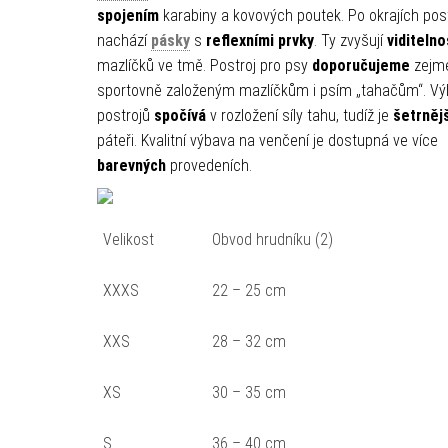
spojením
karabiny a kovových poutek. Po okrajích pos
nachází
pásky
s
reflexními
prvky
. Ty zvyšují
viditelno
mazlíčků ve tmě. Postroj pro psy
doporučujeme
zejm
sportovně založeným mazlíčkům i psím „tahačům“. V
postrojů
spočívá
v rozložení síly tahu, tudíž je
šetrněj
páteři. Kvalitní výbava na venčení je dostupná ve více
barevných
provedeních.
Velikost
Obvod hrudníku (2)
XXXS
22 – 25 cm
XXS
28 – 32 cm
XS
30 – 35 cm
S
36 – 40 cm