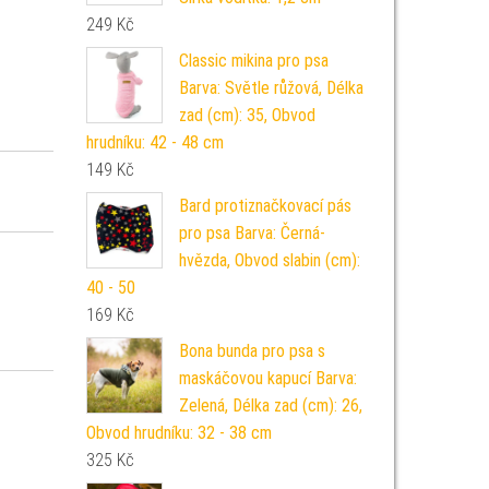
249
Kč
Classic mikina pro psa
Barva: Světle růžová, Délka
zad (cm): 35, Obvod
hrudníku: 42 - 48 cm
149
Kč
Bard protiznačkovací pás
pro psa Barva: Černá-
hvězda, Obvod slabin (cm):
40 - 50
169
Kč
Bona bunda pro psa s
maskáčovou kapucí Barva:
Zelená, Délka zad (cm): 26,
Obvod hrudníku: 32 - 38 cm
325
Kč