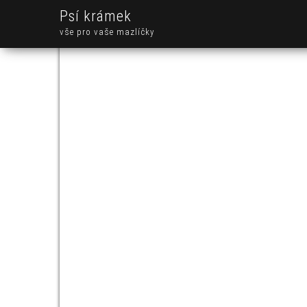
Psí krámek
vše pro vaše mazlíčky