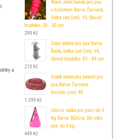
Warm zimní bunda pro psa
i.
s kožichem Barva: Červená,
Délka zad (cm): 19, Obvod
hrudníku: 20 - 30 cm
299
Kč
Zupo mikina pro psa Barva:
Šedá, Délka zad (cm): 69,
Obvod hrudníku: 83 - 89 cm
210
Kč
délky a
Cvalík naducaný pelech pro
psa Barva: Červená,
Rozměr (cm): 80
1 299
Kč
Chicco taška pro psa | do 5
Kg Barva: Růžová, Dle váhy
psa: do 5 kg
449
Kč