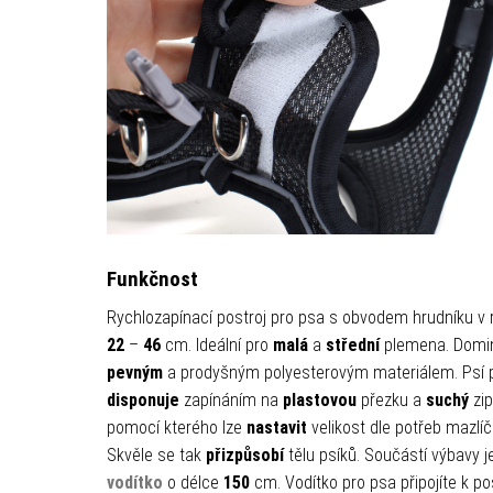
Funkčnost
Rychlozapínací postroj pro psa s obvodem hrudníku v
22
–
46
cm. Ideální pro
malá
a
střední
plemena. Domi
pevným
a prodyšným polyesterovým materiálem. Psí p
disponuje
zapínáním na
plastovou
přezku a
suchý
zip
pomocí kterého lze
nastavit
velikost dle potřeb mazlíč
Skvěle se tak
přizpůsobí
tělu psíků. Součástí výbavy j
vodítko
o délce
150
cm. Vodítko pro psa připojíte k pos