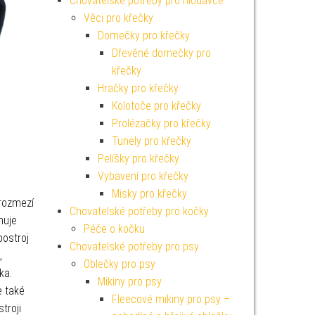
Chovatelské potřeby pro hlodavce
Věci pro křečky
Domečky pro křečky
Dřevěné domečky pro
křečky
Hračky pro křečky
Kolotoče pro křečky
Prolézačky pro křečky
Tunely pro křečky
Pelíšky pro křečky
Vybavení pro křečky
Misky pro křečky
 rozmezí
Chovatelské potřeby pro kočky
nuje
Péče o kočku
ostroj
Chovatelské potřeby pro psy
,
Oblečky pro psy
ka.
Mikiny pro psy
e také
Fleecové mikiny pro psy –
troji