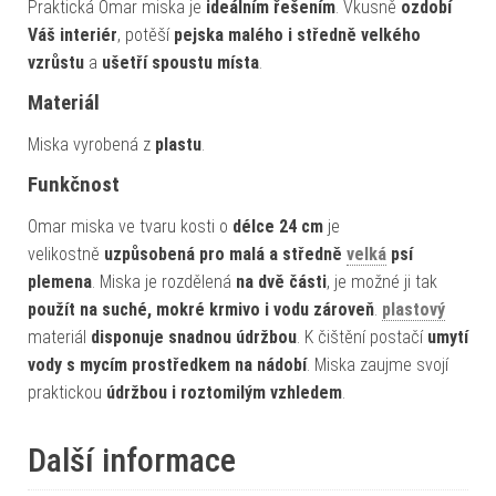
Praktická Omar miska je
ideálním řešením
. Vkusně
ozdobí
Váš interiér
, potěší
pejska malého i středně velkého
vzrůstu
a
ušetří spoustu místa
.
Materiál
Miska vyrobená z
plastu
.
Funkčnost
Omar miska ve tvaru kosti o
délce 24 cm
je
velikostně
uzpůsobená pro malá a středně
velká
psí
plemena
. Miska je rozdělená
na dvě části
, je možné ji tak
použít na suché, mokré krmivo i vodu zároveň
.
plastový
materiál
disponuje snadnou údržbou
. K čištění postačí
umytí
vody s mycím prostředkem na nádobí
. Miska zaujme svojí
praktickou
údržbou i roztomilým vzhledem
.
Další informace