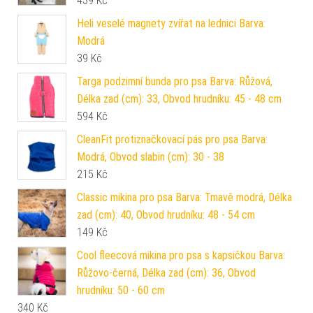
439
Kč
Heli veselé magnety zvířat na lednici Barva:
Modrá
39
Kč
Targa podzimní bunda pro psa Barva: Růžová,
Délka zad (cm): 33, Obvod hrudníku: 45 - 48 cm
594
Kč
CleanFit protiznačkovací pás pro psa Barva:
Modrá, Obvod slabin (cm): 30 - 38
215
Kč
Classic mikina pro psa Barva: Tmavě modrá, Délka
zad (cm): 40, Obvod hrudníku: 48 - 54 cm
149
Kč
Cool fleecová mikina pro psa s kapsičkou Barva:
Růžovo-černá, Délka zad (cm): 36, Obvod
hrudníku: 50 - 60 cm
340
Kč