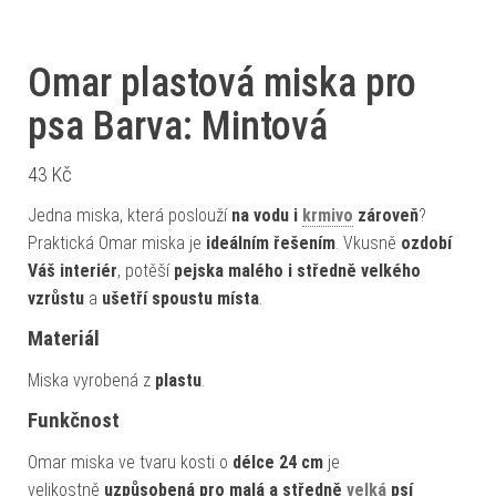
Omar plastová miska pro
psa Barva: Mintová
43
Kč
Jedna miska, která poslouží
na vodu i
krmivo
zároveň
?
Praktická Omar miska je
ideálním řešením
. Vkusně
ozdobí
Váš interiér
, potěší
pejska malého i středně velkého
vzrůstu
a
ušetří spoustu místa
.
Materiál
Miska vyrobená z
plastu
.
Funkčnost
Omar miska ve tvaru kosti o
délce 24 cm
je
velikostně
uzpůsobená pro malá a středně
velká
psí