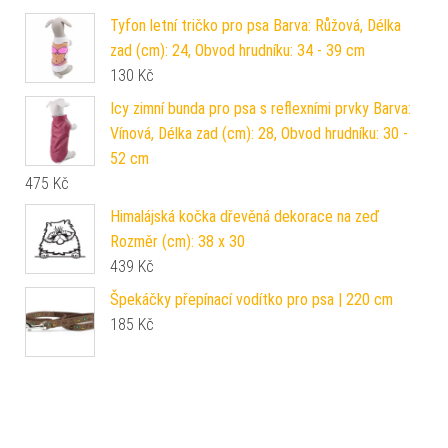
Tyfon letní tričko pro psa Barva: Růžová, Délka
zad (cm): 24, Obvod hrudníku: 34 - 39 cm
130
Kč
Icy zimní bunda pro psa s reflexními prvky Barva:
Vínová, Délka zad (cm): 28, Obvod hrudníku: 30 -
52 cm
475
Kč
Himalájská kočka dřevěná dekorace na zeď
Rozměr (cm): 38 x 30
439
Kč
Špekáčky přepínací vodítko pro psa | 220 cm
185
Kč