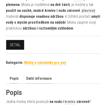
plemena
. Miska je rozdělená
na dvě části
, je možné ji tak
použít na suché, mokré krmivo i vodu zároveň
.
plastový
materiál
disponuje snadnou údržbou
. K čištění postačí
umytí
vody s mycím prostředkem na nádobí
. Miska zaujme svojí
praktickou
údržbou i roztomilým vzhledem
.
DETAIL
Kategorie:
Misky a zásobníky pro psy
Popis
Další informace
Popis
Jedna miska, která poslouží
na vodu i
krmivo
zároveň
?