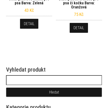
psa Barva: Zelená
psa či kočku Barva:
Oranžová
43
Kč
75
Kč
DETAIL
DETAIL
Vyhledat produkt
Vyhledávání
Kategorie produktu