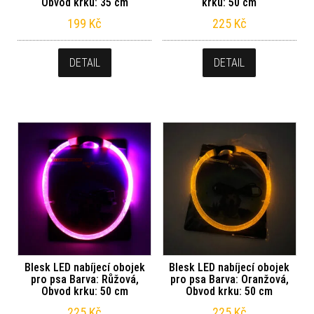
Obvod krku: 35 cm
krku: 50 cm
199
Kč
225
Kč
DETAIL
DETAIL
Blesk LED nabíjecí obojek
Blesk LED nabíjecí obojek
pro psa Barva: Růžová,
pro psa Barva: Oranžová,
Obvod krku: 50 cm
Obvod krku: 50 cm
225
Kč
225
Kč