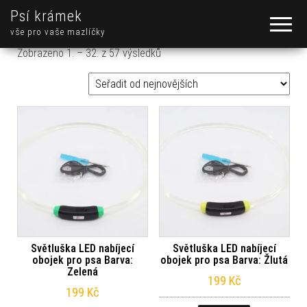
Psí krámek
vše pro vaše mazlíčky
Seřazeno od nejnovějších
Zobrazeno 1. – 32. z 57 výsledků
Světluška LED nabíjecí
Světluška LED nabíjecí
obojek pro psa Barva:
obojek pro psa Barva: Žlutá
Zelená
199
Kč
199
Kč