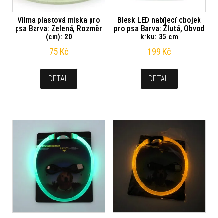
Vilma plastová miska pro
Blesk LED nabíjecí obojek
psa Barva: Zelená, Rozměr
pro psa Barva: Žlutá, Obvod
(cm): 20
krku: 35 cm
75
Kč
199
Kč
DETAIL
DETAIL