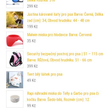
Délka vodítka: 5 m
299
Kč
Justina kárované šaty pro psa Barva: Černá, Délka
zad (cm): 34, Obvod hrudníku: 44 - 48 cm
199
Kč
Malwin miska pro hlodavce Barva: Červená
35
Kč
Security bezpečný postroj pro psa | 51 – 115 cm
Barva: Růžová, Obvod hrudníku: 51 - 66 cm
399
Kč
Tent bílý šátek pro psa
49
Kč
Rapi náhradní miska do Telly a Garbo pro psa či
kočku Barva: Šedo-bílá, Rozměr (cm): 12
99
Kč