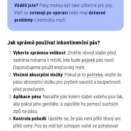
Věděli jste?
Pásy mohou být také užitečné pro psy,
kteří se
zotavují po operaci
nebo mají
dočasné
problémy
s kontrolou moči.
Jak správně používat inkontinenční pás?
Vyberte správnou velikost
: Změřte obvod slabin před
zadníma nohama v místě, kde bude
pejsek
pás nosit.
Doporučujeme použít krejčovský metr.
Vložení absorpční vložky
: Pokud je to
potřeba
, vložte do
pásu absorpční vložku pro zvýšení savosti a bezpečnosti
před protečením.
Aplikace pásu
: Nasaďte pás kolem slabin vašeho psa tak,
aby pokryl jeho genitálie, a zajistěte ho pomocí suchých
zipů na pásu.
Kontrola pohodlí
: Ujistěte se, že pás není příliš těsný ani
příliš volný. Pes by měl být schopen volně se pohybovat