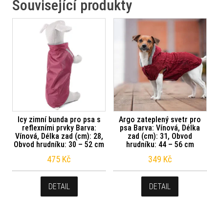
Související produkty
Icy zimní bunda pro psa s
Argo zateplený svetr pro
reflexními prvky Barva:
psa Barva: Vínová, Délka
Vínová, Délka zad (cm): 28,
zad (cm): 31, Obvod
Obvod hrudníku: 30 – 52 cm
hrudníku: 44 – 56 cm
475
Kč
349
Kč
DETAIL
DETAIL