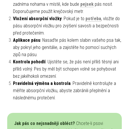
zadníma nohama v místě, kde bude
pejsek
pás nosit.
Doporučujeme použít krejčovský metr.
Vložení absorpční vložky
: Pokud je to
potřeba
, vložte do
pásu absorpční vložku pro zvýšení savosti a bezpečnosti
před protečením.
Aplikace pásu
: Nasaďte pás kolem slabin vašeho psa tak,
aby pokryl jeho genitálie, a zajistěte ho pomocí suchých
zipů na pásu.
Kontrola pohodlí
: Ujistěte se, že pás není příliš těsný ani
příliš volný. Pes by měl být schopen volně se pohybovat
bez jakéhokoli omezení.
Pravidelná výměna a kontrola
: Pravidelně kontrolujte a
měňte absorpční vložku, abyste zabránili přeplnění a
následnému protečení.
Jak pás co nejsnadněji obléct?
Chcete-li psovi