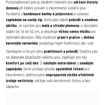
Protiznačkovací pás je ideálním řešením pro
udržení čistoty
domova
při čelění výzvám s inkontinencí vašeho psa.
Vyrobený z
kombinace bavlny a polyesteru
a vybaven
zapínáním na suchý zip
, tento pás nabízí
pohodlí a snadnou
údržbu
. Je navržen pro
malá a střední plemena
, s obvodem
slabin od 16 do 62 cm, a obsahuje
všitou savou vložku
pro
optimální absorpci. Díky možnosti
praní v pračce
a
dvěma
barevným variantám
, poskytuje nejen funkčnost, ale i styl.
Zamilujete si ho pro jeho
praktičnost a pohodlí
. StayDry pás
se dokonale přizpůsobí vašemu psu, zajišťujíc pro něj
komfort po celý den
. S
odolným materiálem
a
snadným
zapínáním
, tento produkt přináší
spolehlivé řešení
pro
inkontinenci, zatímco jeho
nepropustná vložka efektivně
izoluje nečistoty
, udržuje vaši domácnost čistou a bez
zápachu.