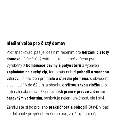
Ideální volba pro čistý domov
Protiznačkovací pás je ideálním řešením pro
udržení čistoty
domova
při čelění výzvám s inkontinencí vašeho psa.
Vyrobený z
kombinace bavlny a polyesteru
a vybaven
zapínáním na suchý zip
, tento pás nabízí
pohodlí a snadnou
údržbu
. Je navržen pro
malá a střední plemena
, s obvodem
slabin od 16 do 62 cm, a obsahuje
všitou savou vložku
pro
optimální absorpci. Díky možnosti
praní v pračce
a
dvěma
barevným variantám
, poskytuje nejen funkčnost, ale i styl.
Zamilujete si ho pro jeho
praktičnost a pohodlí
. StayDry pás
se dokonale přizpůsobí vašemu psu, zajišťujíc pro něj