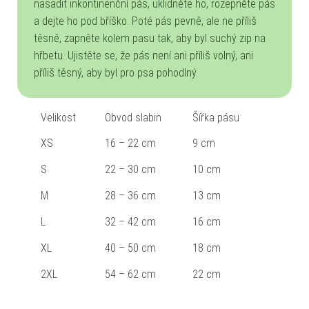
nasadit inkontinenční pás, uklidněte ho, rozepněte pás
a dejte ho pod bříško. Poté pás pevně, ale ne příliš
těsně, zapněte kolem pasu tak, aby byl suchý zip na
hřbetu. Ujistěte se, že pás není ani příliš volný, ani
příliš těsný, aby byl pro psa pohodlný.
Velikost
Obvod slabin
Šířka pásu
XS
16 – 22 cm
9 cm
S
22 – 30 cm
10 cm
M
28 – 36 cm
13 cm
L
32 – 42 cm
16 cm
XL
40 – 50 cm
18 cm
2XL
54 – 62 cm
22 cm