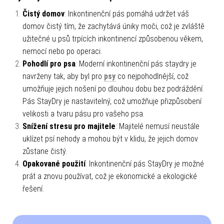
Čistý domov
: Inkontinenční pás pomáhá udržet váš
domov čistý tím, že zachytává úniky moči, což je zvláště
užitečné u psů trpících inkontinencí způsobenou věkem,
nemocí nebo po operaci.
Pohodlí pro psa
: Moderní inkontinenční pás staydry je
navrženy tak, aby byl pro
psy
co nejpohodlnější, což
umožňuje jejich nošení po dlouhou dobu bez podráždění.
Pás StayDry je nastavitelný, což umožňuje přizpůsobení
velikosti a tvaru pásu pro vašeho psa.
Snížení stresu pro majitele
: Majitelé nemusí neustále
uklízet psí nehody a mohou být v klidu, že jejich domov
zůstane čistý.
Opakované použití
: Inkontinenční pás StayDry je možné
prát a znovu používat, což je ekonomické a ekologické
řešení.