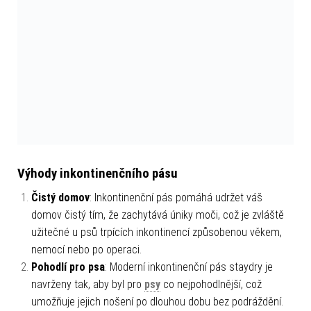
Výhody inkontinenčního pásu
Čistý domov
: Inkontinenční pás pomáhá udržet váš
domov čistý tím, že zachytává úniky moči, což je zvláště
užitečné u psů trpících inkontinencí způsobenou věkem,
nemocí nebo po operaci.
Pohodlí pro psa
: Moderní inkontinenční pás staydry je
navrženy tak, aby byl pro
psy
co nejpohodlnější, což
umožňuje jejich nošení po dlouhou dobu bez podráždění.