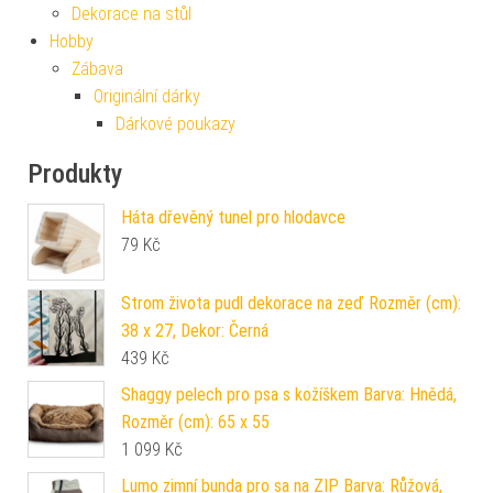
Dekorace na stůl
Hobby
Zábava
Originální dárky
Dárkové poukazy
Produkty
Háta dřevěný tunel pro hlodavce
79
Kč
Strom života pudl dekorace na zeď Rozměr (cm):
38 x 27, Dekor: Černá
439
Kč
Shaggy pelech pro psa s kožíškem Barva: Hnědá,
Rozměr (cm): 65 x 55
1 099
Kč
Lumo zimní bunda pro sa na ZIP Barva: Růžová,