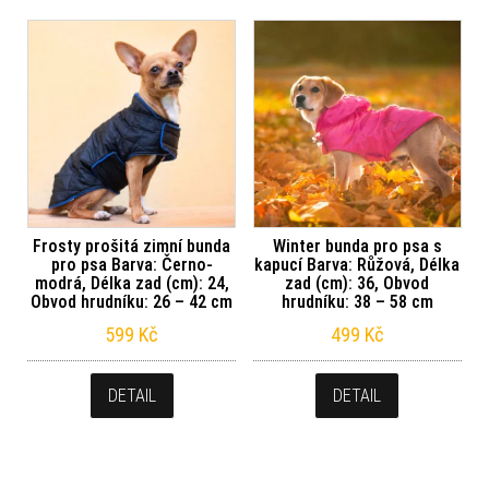
Frosty prošitá zimní bunda
Winter bunda pro psa s
pro psa Barva: Černo-
kapucí Barva: Růžová, Délka
modrá, Délka zad (cm): 24,
zad (cm): 36, Obvod
Obvod hrudníku: 26 – 42 cm
hrudníku: 38 – 58 cm
599
Kč
499
Kč
DETAIL
DETAIL