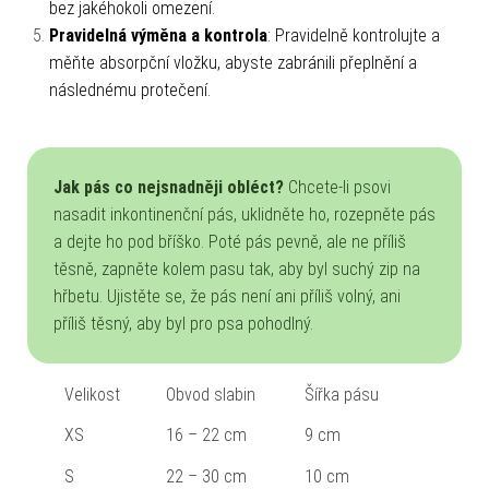
bez jakéhokoli omezení.
Pravidelná výměna a kontrola
: Pravidelně kontrolujte a
měňte absorpční vložku, abyste zabránili přeplnění a
následnému protečení.
Jak pás co nejsnadněji obléct?
Chcete-li psovi
nasadit inkontinenční pás, uklidněte ho, rozepněte pás
a dejte ho pod bříško. Poté pás pevně, ale ne příliš
těsně, zapněte kolem pasu tak, aby byl suchý zip na
hřbetu. Ujistěte se, že pás není ani příliš volný, ani
příliš těsný, aby byl pro psa pohodlný.
Velikost
Obvod slabin
Šířka pásu
XS
16 – 22 cm
9 cm
S
22 – 30 cm
10 cm