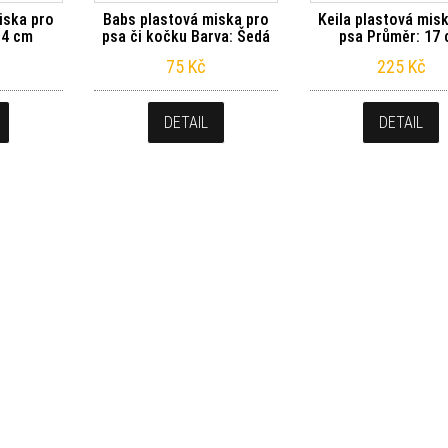
iska pro
Babs plastová miska pro
Keila plastová mis
14 cm
psa či kočku Barva: Šedá
psa Průměr: 17
75
Kč
225
Kč
DETAIL
DETAIL