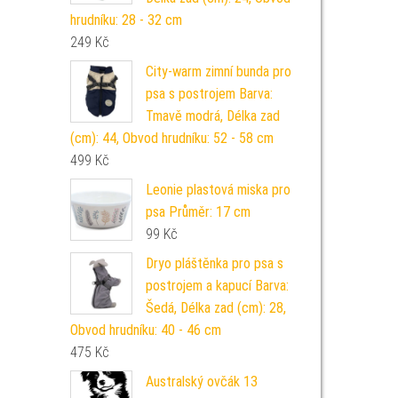
hrudníku: 28 - 32 cm
249
Kč
City-warm zimní bunda pro
psa s postrojem Barva:
Tmavě modrá, Délka zad
(cm): 44, Obvod hrudníku: 52 - 58 cm
499
Kč
Leonie plastová miska pro
psa Průměr: 17 cm
99
Kč
Dryo pláštěnka pro psa s
postrojem a kapucí Barva:
Šedá, Délka zad (cm): 28,
Obvod hrudníku: 40 - 46 cm
475
Kč
Australský ovčák 13