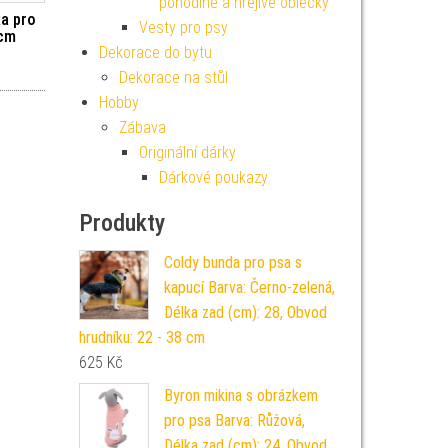
pohodlné a hřejivé oblečky
ka pro
Vesty pro psy
 cm
Dekorace do bytu
Dekorace na stůl
Hobby
Zábava
Originální dárky
Dárkové poukazy
Produkty
Coldy bunda pro psa s
kapucí Barva: Černo-zelená,
Délka zad (cm): 28, Obvod
hrudníku: 22 - 38 cm
625
Kč
Byron mikina s obrázkem
pro psa Barva: Růžová,
Délka zad (cm): 24, Obvod