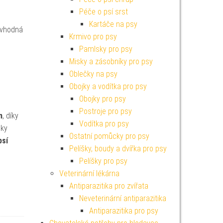
Péče o psí srst
Kartáče na psy
vhodná
Krmivo pro psy
Pamlsky pro psy
Misky a zásobníky pro psy
Oblečky na psy
Obojky a vodítka pro psy
Obojky pro psy
Postroje pro psy
m
, díky
Vodítka pro psy
dky
Ostatní pomůcky pro psy
psí
Pelíšky, boudy a dvířka pro psy
Pelíšky pro psy
Veterinární lékárna
Antiparazitika pro zvířata
Neveterinární antiparazitika
Antiparazitika pro psy