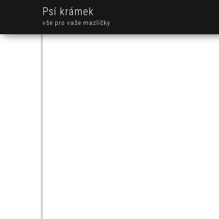
Psí krámek
vše pro vaše mazlíčky