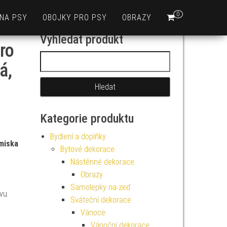
0
 NA PSY
OBOJKY PRO PSY
OBRAZY
Vyhledat produkt
ro
Vyhledávání
á,
Kategorie produktu
Bydlení a doplňky
 miska
Bytové dekorace
Nástěnné dekorace
Obrazy
Samolepky na zeď
vu.
Sváteční dekorace
Vánoce
Vánoční dekorace