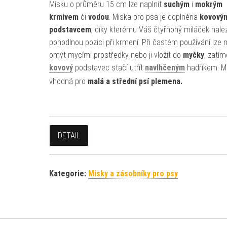
Misku o průměru 15 cm lze naplnit
suchým
i
mokrým
krmivem
či
vodou
. Miska pro psa je doplněna
kovový
podstavcem
, díky kterému Váš čtyřnohý miláček nale
pohodlnou pozici při krmení. Při častém používání lze 
omýt mycími prostředky nebo ji vložit do
myčky
, zatí
kovový
podstavec stačí utřít
navlhčeným
hadříkem. Mi
vhodná pro
malá a střední psí plemena.
DETAIL
Kategorie:
Misky a zásobníky pro psy