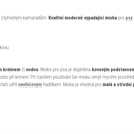
ným čtyřnohým kamarádům.
Kvalitní moderně vypadající miska
pro
psy
kovu.
m krmivem
či
vodou
. Miska pro psa je doplněna
kovovým podstavce
ici při krmení. Při častém používání lze misku omýt mycími prostře
tačí utřít
navlhčeným
hadříkem. Miska je vhodná pro
malá a střední 