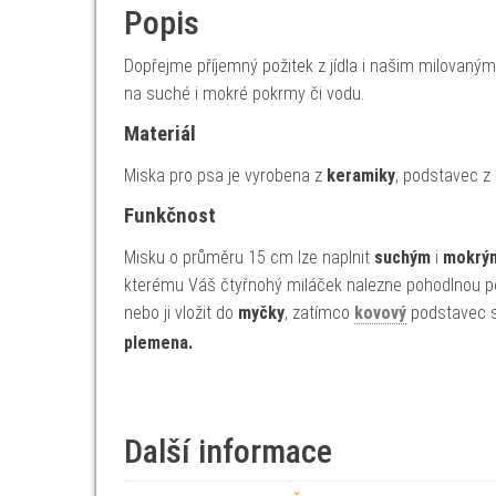
Popis
Dopřejme příjemný požitek z jídla i našim milova
na suché i mokré pokrmy či vodu.
Materiál
Miska pro psa je vyrobena z
keramiky
, podstavec z 
Funkčnost
Misku o průměru 15 cm lze naplnit
suchým
i
mokrý
kterému Váš čtyřnohý miláček nalezne pohodlnou poz
nebo ji vložit do
myčky
, zatímco
kovový
podstavec s
plemena.
Další informace