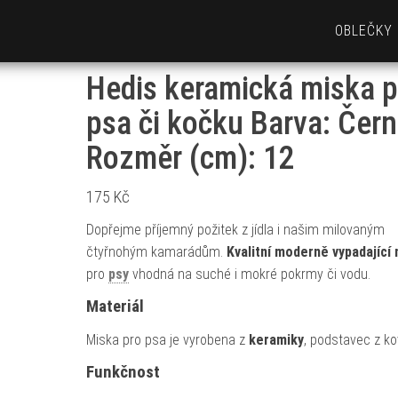
OBLEČKY
Hedis keramická miska p
psa či kočku Barva: Čern
Rozměr (cm): 12
175
Kč
Dopřejme příjemný požitek z jídla i našim milovaným
čtyřnohým kamarádům.
Kvalitní moderně vypadající
pro
psy
vhodná na suché i mokré pokrmy či vodu.
Materiál
Miska pro psa je vyrobena z
keramiky
, podstavec z ko
Funkčnost