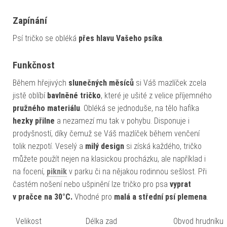
Zapínání
Psí tričko se obléká
přes hlavu Vašeho psíka
.
Funkčnost
Během hřejivých
slunečných měsíců
si Váš mazlíček zcela
jistě oblíbí
bavlněné tričko
, které je ušité z velice příjemného
pružného materiálu
. Obléká se jednoduše, na tělo hafíka
hezky přilne
a nezamezí mu tak v pohybu. Disponuje i
prodyšností, díky čemuž se Váš mazlíček během venčení
tolik nezpotí. Veselý a
milý design
si získá každého, tričko
můžete použít nejen na klasickou procházku, ale například i
na focení,
piknik
v parku či na nějakou rodinnou sešlost. Při
častém nošení nebo ušpinění lze tričko pro psa
vyprat
v pračce na
30°C.
Vhodné pro
malá a střední psí plemena
.
Velikost
Délka zad
Obvod hrudníku