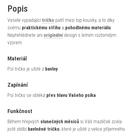
Popis
Vesele vypadající
tričko
patří mezi top kousky, a to díky
svému
praktickému střihu
a
pohodlnému materiálu
.
Nepřehlédnete ani
originální
design s letním roztomilým
vzorem.
Materiál
Psí tričko je ušité z
bavlny
.
Zapínání
Psí tričko se obléká
přes hlavu Vašeho psíka
.
Funkčnost
Během hřejivých
slunečných měsíců
si Váš mazlíček zcela
jistě oblíbí
bavlněné tričko
, které je ušité z velice příjemného