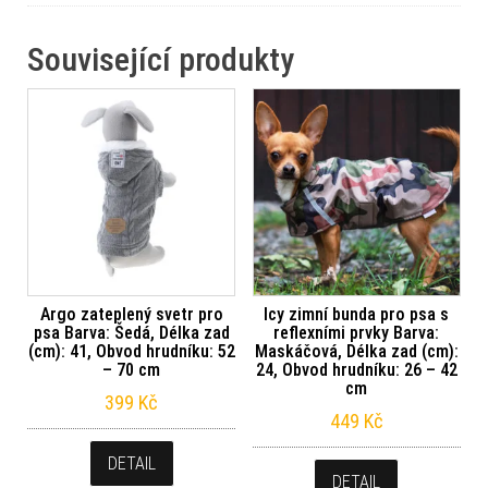
Související produkty
Argo zateplený svetr pro
Icy zimní bunda pro psa s
psa Barva: Šedá, Délka zad
reflexními prvky Barva:
(cm): 41, Obvod hrudníku: 52
Maskáčová, Délka zad (cm):
– 70 cm
24, Obvod hrudníku: 26 – 42
cm
399
Kč
449
Kč
DETAIL
DETAIL