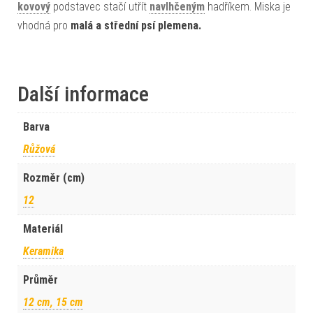
kovový
podstavec stačí utřít
navlhčeným
hadříkem. Miska je
vhodná pro
malá a střední psí plemena.
Další informace
Barva
Růžová
Rozměr (cm)
12
Materiál
Keramika
Průměr
12 cm, 15 cm