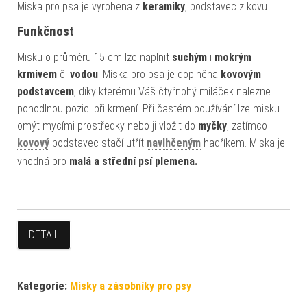
Miska pro psa je vyrobena z
keramiky
, podstavec z kovu.
Funkčnost
Misku o průměru 15 cm lze naplnit
suchým
i
mokrým
krmivem
či
vodou
. Miska pro psa je doplněna
kovovým
podstavcem
, díky kterému Váš čtyřnohý miláček nalezne
pohodlnou pozici při krmení. Při častém používání lze misku
omýt mycími prostředky nebo ji vložit do
myčky
, zatímco
kovový
podstavec stačí utřít
navlhčeným
hadříkem. Miska je
vhodná pro
malá a střední psí plemena.
DETAIL
Kategorie:
Misky a zásobníky pro psy