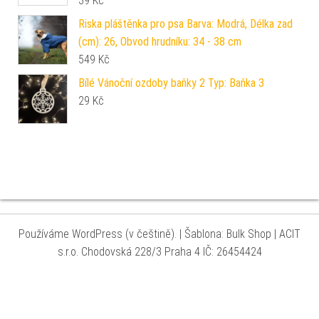
39
Kč
Riska pláštěnka pro psa Barva: Modrá, Délka zad
(cm): 26, Obvod hrudníku: 34 - 38 cm
549
Kč
Bílé Vánoční ozdoby baňky 2 Typ: Baňka 3
29
Kč
Používáme WordPress (v češtině).
|
Šablona: Bulk Shop
| ACIT
s.r.o. Chodovská 228/3 Praha 4 IČ: 26454424