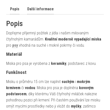
Popis
Další informace
Popis
Dopřejme příjemný požitek z jídla i našim milovaným
čtyřnohým kamarádům.
Kvalitní moderně vypadající miska
pro
psy
vhodná na suché i mokré pokrmy či vodu.
Materiál
Miska pro psa je vyrobena z
keramiky
, podstavec z kovu.
Funkčnost
Misku o průměru 15 cm lze naplnit
suchým
i
mokrým
krmivem
či
vodou
. Miska pro psa je doplněna
kovovým
podstavcem
, díky kterému Váš čtyřnohý miláček nalezne
pohodlnou pozici při krmení. Při častém používání lze misku
omýt mycími prostředky nebo ji vložit do
myčky
, zatímco