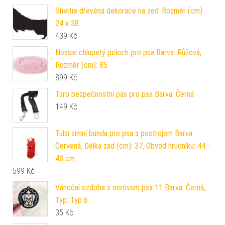
Sheltie dřevěná dekorace na zeď Rozměr (cm):
24 x 38
439
Kč
Nessie chlupatý pelech pro psa Barva: Růžová,
Rozměr (cm): 85
899
Kč
Taro bezpečnostní pás pro psa Barva: Černá
149
Kč
Tulsi zimní bunda pro psa s postrojem Barva:
Červená, Délka zad (cm): 37, Obvod hrudníku: 44 -
48 cm
599
Kč
Vánoční ozdoba s motivem psa 11 Barva: Černá,
Typ: Typ 6
35
Kč