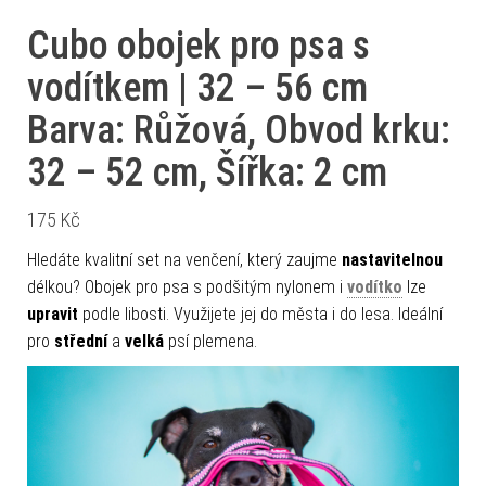
Cubo obojek pro psa s
vodítkem | 32 – 56 cm
Barva: Růžová, Obvod krku:
32 – 52 cm, Šířka: 2 cm
175
Kč
Hledáte kvalitní set na venčení, který zaujme
nastavitelnou
délkou? Obojek pro psa s podšitým nylonem i
vodítko
lze
upravit
podle libosti. Využijete jej do města i do lesa. Ideální
pro
střední
a
velká
psí plemena.