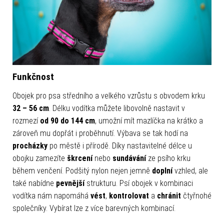
Funkčnost
Obojek pro psa středního a velkého vzrůstu s obvodem krku
32 – 56 cm
. Délku vodítka můžete libovolně nastavit v
rozmezí
od 90 do 144 cm
, umožní mít mazlíčka na krátko a
zároveň mu dopřát i proběhnutí. Výbava se tak hodí na
procházky
po městě i přírodě. Díky nastavitelné délce u
obojku zamezíte
škrcení
nebo
sundávání
ze psího krku
během venčení. Podšitý nylon nejen jemně
doplní
vzhled, ale
také nabídne
pevnější
strukturu. Psí obojek v kombinaci
vodítka nám napomáhá
vést
,
kontrolovat
a
chránit
čtyřnohé
společníky. Vybírat lze z více barevných kombinací.