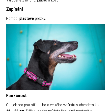
Vyrobené z nylonu, plastu a kovu.
Zapínání
Pomocí
plastové
přezky.
Funkčnost
Obojek pro psa středního a velkého vzrůstu s obvodem krku