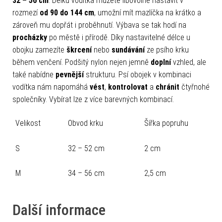
32 – 56 cm
. Délku vodítka můžete libovolně nastavit v
rozmezí
od 90 do 144 cm
, umožní mít mazlíčka na krátko a
zároveň mu dopřát i proběhnutí. Výbava se tak hodí na
procházky
po městě i přírodě. Díky nastavitelné délce u
obojku zamezíte
škrcení
nebo
sundávání
ze psího krku
během venčení. Podšitý nylon nejen jemně
doplní
vzhled, ale
také nabídne
pevnější
strukturu. Psí obojek v kombinaci
vodítka nám napomáhá
vést
,
kontrolovat
a
chránit
čtyřnohé
společníky. Vybírat lze z více barevných kombinací.
Velikost
Obvod krku
Šířka popruhu
S
32 – 52 cm
2 cm
M
34 – 56 cm
2,5 cm
Další informace