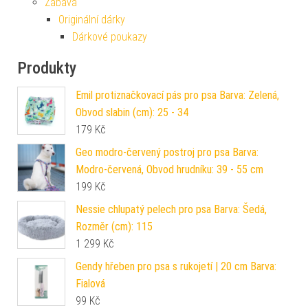
Zábava
Originální dárky
Dárkové poukazy
Produkty
Emil protiznačkovací pás pro psa Barva: Zelená,
Obvod slabin (cm): 25 - 34
179
Kč
Geo modro-červený postroj pro psa Barva:
Modro-červená, Obvod hrudníku: 39 - 55 cm
199
Kč
Nessie chlupatý pelech pro psa Barva: Šedá,
Rozměr (cm): 115
1 299
Kč
Gendy hřeben pro psa s rukojetí | 20 cm Barva:
Fialová
99
Kč