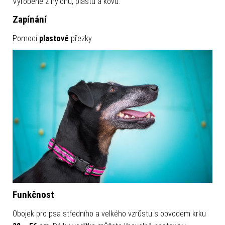
Vyrobené z nylonu, plastu a kovu.
Zapínání
Pomocí
plastové
přezky.
Funkčnost
Obojek pro psa středního a velkého vzrůstu s obvodem krku