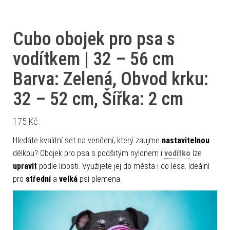
Cubo obojek pro psa s
vodítkem | 32 – 56 cm
Barva: Zelená, Obvod krku:
32 – 52 cm, Šířka: 2 cm
175
Kč
Hledáte kvalitní set na venčení, který zaujme
nastavitelnou
délkou? Obojek pro psa s podšitým nylonem i
vodítko
lze
upravit
podle libosti. Využijete jej do města i do lesa. Ideální
pro
střední
a
velká
psí plemena.