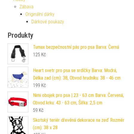
Zábava
Originální dárky
Dárkové poukazy
Produkty
Tumax bezpečnostní pás pro psa Barva: Černá
125
Kč
Heart svetr pro psa se srdíčky Barva: Modrá,
Délka zad (cm): 38, Obvod hrudníku: 38 - 46 cm
199
Kč
Nimi obojek pro psa | 23 - 63 cm Barva: Červená,
Obvod krku: 43 - 63 cm, Šířka: 2,5 cm
59
Kč
Skotský teriér dřevěná dekorace na zeď Rozměr
(cm): 38 x 28