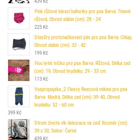
439
Kč
Pink růžové hárací kalhotky pro psa Barva: Tmavě
růžová, Obvod slabin (cm): 28 - 34
225
Kč
StayDry protiznačkovací pás pro psa Barva: Chlup,
Obvod slabin (cm): 32 - 42
199
Kč
Flou letní tričko pro psa Barva: Růžová, Délka zad
(cm): 19, Obvod hrudníku: 29 - 33 cm
113
Kč
Vsepropejska_2 Fleezy fleecová mikina pro psa
Barva: Modrá, Délka zad (cm): 39-40, Obvod
hrudníku: 52 - 60 cm
399
Kč
Strom života vlk dekorace na zeď Rozměr (cm):
39 x 30, Dekor: Černá
439
Kč