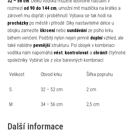
32 – 56 cm
. Délku vodítka můžete libovolně nastavit v
rozmezí
od 90 do 144 cm
, umožní mít mazlíčka na krátko a
zároveň mu dopřát i proběhnutí. Výbava se tak hodí na
procházky
po městě i přírodě. Díky nastavitelné délce u
obojku zamezíte
škrcení
nebo
sundávání
ze psího krku
během venčení. Podšitý nylon nejen jemně
doplní
vzhled, ale
také nabídne
pevnější
strukturu. Psí obojek v kombinaci
vodítka nám napomáhá
vést
,
kontrolovat
a
chránit
čtyřnohé
společníky. Vybírat lze z více barevných kombinací.
Velikost
Obvod krku
Šířka popruhu
S
32 – 52 cm
2 cm
M
34 – 56 cm
2,5 cm
Další informace