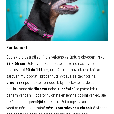
Funkčnost
Obojek pro psa středního a velkého vzrůstu s obvodem krku
32 – 56 cm
. Délku vodítka můžete libovolně nastavit v
rozmezí
od 90 do 144 cm
, umožní mít mazlíčka na krátko a
zároveň mu dopřát i proběhnutí. Výbava se tak hodí na
procházky
po městě i přírodě. Díky nastavitelné délce u
obojku zamezíte
škrcení
nebo
sundávání
ze psího krku
během venčení. Podšitý nylon nejen jemně
doplní
vzhled, ale
také nabídne
pevnější
strukturu. Psí obojek v kombinaci
vodítka nám napomáhá
vést
,
kontrolovat
a
chránit
čtyřnohé