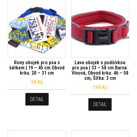
Rony obojek pro psa s
Lava obojek s podšívkou
šátkem | 19 – 45 cm Obvod
pro psa | 33 – 58 cm Barva:
krku: 20 – 31 cm
Vínová, Obvod krku: 46 – 58
cm, Šířka: 3 cm
99
Kč
199
Kč
DETAIL
DETAIL