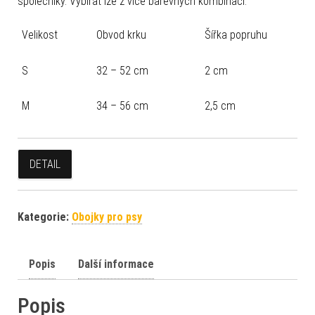
společníky. Vybírat lze z více barevných kombinací.
Velikost
Obvod krku
Šířka popruhu
S
32 – 52 cm
2 cm
M
34 – 56 cm
2,5 cm
DETAIL
Kategorie:
Obojky pro psy
Popis
Další informace
Popis