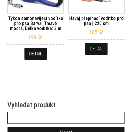
Tykon samonavíjecí vodítko
Havaj přepínací vodítko pro
pro psa Barva: Tmavě
psa | 220 cm
modrá, Délka vodítka: 3 m
185
Kč
199
Kč
DETAIL
DETAIL
Vyhledat produkt
Vyhledávání