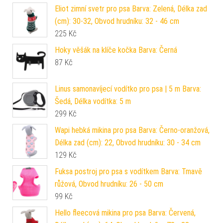
Eliot zimní svetr pro psa Barva: Zelená, Délka zad
(cm): 30-32, Obvod hrudníku: 32 - 46 cm
225
Kč
Hoky věšák na klíče kočka Barva: Černá
87
Kč
Linus samonavíjecí vodítko pro psa | 5 m Barva:
Šedá, Délka vodítka: 5 m
299
Kč
Wapi hebká mikina pro psa Barva: Černo-oranžová,
Délka zad (cm): 22, Obvod hrudníku: 30 - 34 cm
129
Kč
Fuksa postroj pro psa s vodítkem Barva: Tmavě
růžová, Obvod hrudníku: 26 - 50 cm
99
Kč
Hello fleecová mikina pro psa Barva: Červená,