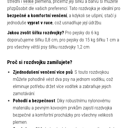
střední i
velké
plemena, přičemž její šířku a barvu si můžete
přizpůsobit dle vašich preferencí. Tato rozdvojka je ideální pro
bezpečné a komfortní venčení
, a kdykoli se ušpiní, stačí ji
jednoduše
vyprat v ruce
, což usnadňuje její údržbu.
Jakou zvolit šířku rozdvojky?
Pro pejsky do 6 kg
doporučujeme šířku 0,8 cm, pro pejsky do 15 kg šířku 1 cm a
pro všechny větší psy šířku rozdvojky 1,2 cm.
Proč si rozdvojku zamilujete?
Zjednodušení venčení více psů
: S touto rozdvojkou
můžete pohodlně vést dva psy na jednom vodítku, což
eliminuje potřebu držet více vodítek a zabraňuje jejich
zamotávání.
Pohodlí a bezpečnost
: Díky robustnímu nylonovému
materiálu a pevným kovovým prvkům zajistí rozdvojka
bezpečné a komfortní procházky pro všechny velikosti
plemen.