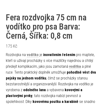
Fera rozdvojka 75 cm na
vodítko pro psa Barva:
Černá, Šířka: 0,8 cm
175
Kč
Rozdvojka na
vodítko
je
inovativním řešením
pro majitele,
kteří si užívají procházky s více mazlíčky najednou a chtějí
předejít komplikacím, jako jsou zamotaná
vodítka
a plné
ruce. Tento praktický doplněk umožňuje
pohodlně vést dva
pejsky na jednom vodítku
, čímž se procházky stanou
bezstarostnější a organizovanější. Rozdvojka na vodítko je
vyrobena z
odolného lana
a vybavena
kovovými a
plastovými prvky
, tato rozdvojka nabízí pevnost a
spolehlivost. Díky
kovovému poutku a karabině
se snadno