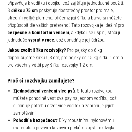
připevňuje k vodítku i obojku, což zajišťuje jednoduché použití.
S
délkou 75 cm
poskytuje dostatečný prostor pro malé,
střední i
velké
plemena, přičemž její šířku a barvu si můžete
přizpůsobit dle vašich preferencí. Tato rozdvojka je ideální pro
bezpečné a komfortní venčení
, a kdykoli se ušpiní, stačí ji
jednoduše
vyprat v ruce
, což usnadňuje její údržbu.
Jakou zvolit šířku rozdvojky?
Pro pejsky do 6 kg
doporučujeme šířku 0,8 cm, pro pejsky do 15 kg šířku 1 cm a
pro všechny větší psy šířku rozdvojky 1,2 cm.
Proč si rozdvojku zamilujete?
Zjednodušení venčení více psů
: S touto rozdvojkou
můžete pohodlně vést dva psy na jednom vodítku, což
eliminuje potřebu držet více vodítek a zabraňuje jejich
zamotávání.
Pohodlí a bezpečnost
: Díky robustnímu nylonovému
materiálu a pevným kovovým prvkům zajistí rozdvojka