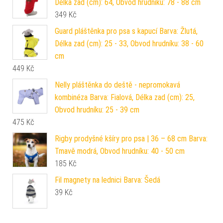
Délka zad (cm): 64, Obvod hrudníku: 78 - 88 cm
349
Kč
Guard pláštěnka pro psa s kapucí Barva: Žlutá,
Délka zad (cm): 25 - 33, Obvod hrudníku: 38 - 60
cm
449
Kč
Nelly pláštěnka do deště - nepromokavá
kombinéza Barva: Fialová, Délka zad (cm): 25,
Obvod hrudníku: 25 - 39 cm
475
Kč
Rigby prodyšné kšíry pro psa | 36 – 68 cm Barva:
Tmavě modrá, Obvod hrudníku: 40 - 50 cm
185
Kč
Fil magnety na lednici Barva: Šedá
39
Kč