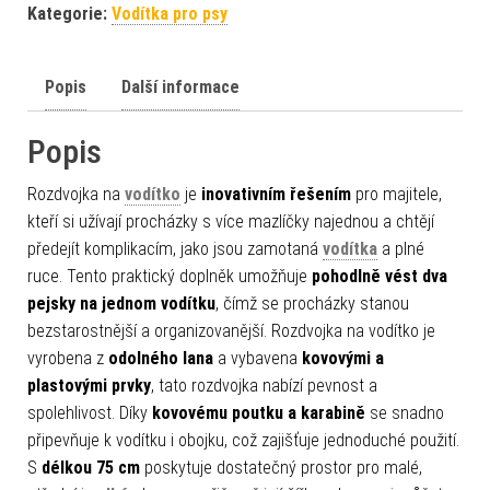
Kategorie:
Vodítka pro psy
Popis
Další informace
Popis
Rozdvojka na
vodítko
je
inovativním řešením
pro majitele,
kteří si užívají procházky s více mazlíčky najednou a chtějí
předejít komplikacím, jako jsou zamotaná
vodítka
a plné
ruce. Tento praktický doplněk umožňuje
pohodlně vést dva
pejsky na jednom vodítku
, čímž se procházky stanou
bezstarostnější a organizovanější. Rozdvojka na vodítko je
vyrobena z
odolného lana
a vybavena
kovovými a
plastovými prvky
, tato rozdvojka nabízí pevnost a
spolehlivost. Díky
kovovému poutku a karabině
se snadno
připevňuje k vodítku i obojku, což zajišťuje jednoduché použití.
S
délkou 75 cm
poskytuje dostatečný prostor pro malé,