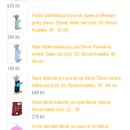
633
Kč
Packy pláštěnka pro psa se zipem a reflexními
prvky Barva: Zelená, Délka zad (cm): 20, Obvod
hrudníku: 28 - 32 cm
299
Kč
Wapi hebká mikina pro psa Barva: Pastelová
modrá, Délka zad (cm): 32, Obvod hrudníku: 40 -
44 cm
149
Kč
Rainy obleček pro psa na zip Barva: Černo-modrá,
Délka zad (cm): 60, Obvod hrudníku: 78 - 84 cm
649
Kč
Gama hárací kalhotky pro psa Barva: Vínová,
Obvod slabin (cm): 22 - 38
275
Kč
Urzon dentální míček pro psa | 6 cm Barva: