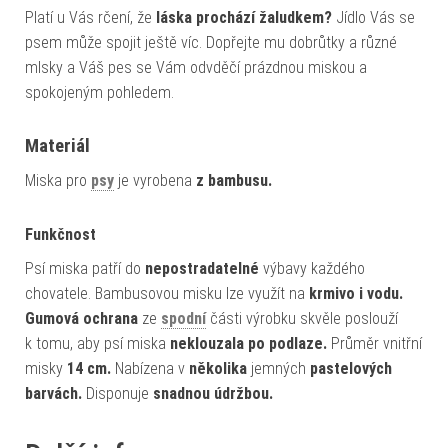
Platí u Vás rčení, že
láska prochází žaludkem?
Jídlo Vás se
psem může spojit ještě víc. Dopřejte mu dobrůtky a různé
mlsky a Váš pes se Vám odvděčí prázdnou miskou a
spokojeným pohledem.
Materiál
Miska pro
psy
je vyrobena
z bambusu.
Funkčnost
Psí miska patří do
nepostradatelné
výbavy každého
chovatele. Bambusovou misku lze využít na
krmivo i vodu.
Gumová ochrana
ze
spodní
části výrobku skvěle poslouží
k tomu, aby psí miska
neklouzala po podlaze.
Průměr vnitřní
misky
14 cm.
Nabízena v
několika
jemných
pastelových
barvách.
Disponuje
snadnou údržbou.