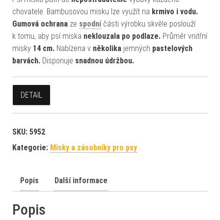
chovatele. Bambusovou misku lze využít na
krmivo i vodu.
Gumová ochrana
ze
spodní
části výrobku skvěle poslouží
k tomu, aby psí miska
neklouzala po podlaze.
Průměr vnitřní
misky
14 cm.
Nabízena v
několika
jemných
pastelových
barvách.
Disponuje
snadnou údržbou.
DETAIL
SKU:
5952
Kategorie:
Misky a zásobníky pro psy
Popis
Další informace
Popis