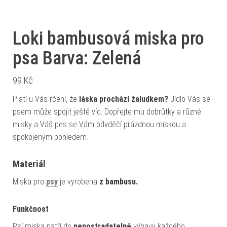
Loki bambusová miska pro
psa Barva: Zelená
99
Kč
Platí u Vás rčení, že
láska prochází žaludkem?
Jídlo Vás se
psem může spojit ještě víc. Dopřejte mu dobrůtky a různé
mlsky a Váš pes se Vám odvděčí prázdnou miskou a
spokojeným pohledem.
Materiál
Miska pro
psy
je vyrobena
z bambusu.
Funkčnost
Psí miska patří do
nepostradatelné
výbavy každého