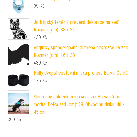
99
Kč
Jorkšírský teriér 2 dřevěná dekorace na zeď
Rozměr (cm): 38 x 31
439
Kč
Anglický špringeršpaněl dřevěná dekorace na zeď
Rozměr (cm): 16 x 38
439
Kč
Holly dvojitá cestovní miska pro psa Barva: Černá
175
Kč
Slim-rainy obleček pro psa na zip Barva: Černo-
modrá, Délka zad (cm): 28, Obvod hrudníku: 40 -
45 cm
399
Kč