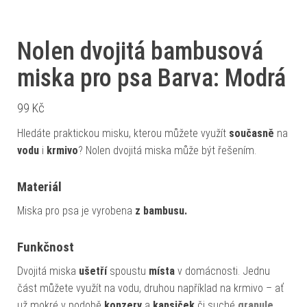
Nolen dvojitá bambusová
miska pro psa Barva: Modrá
99
Kč
Hledáte praktickou misku, kterou můžete využít
současně
na
vodu
i
krmivo
? Nolen dvojitá miska může být řešením.
Materiál
Miska pro psa je vyrobena
z bambusu.
Funkčnost
Dvojitá miska
ušetří
spoustu
místa
v domácnosti. Jednu
část můžete využít na vodu, druhou například na krmivo – ať
už mokré v podobě
konzerv
a
kapsiček
či suché
granule
.