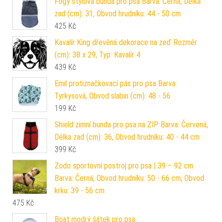
Fogy stylová bunda pro psa Barva: Černá, Délka
zad (cm): 31, Obvod hrudníku: 44 - 50 cm
425
Kč
Kavalír King dřevěná dekorace na zeď Rozměr
(cm): 38 x 29, Typ: Kavalír 4
439
Kč
Emil protiznačkovací pás pro psa Barva:
Tyrkysová, Obvod slabin (cm): 48 - 56
199
Kč
Shield zimní bunda pro psa na ZIP Barva: Červená,
Délka zad (cm): 36, Obvod hrudníku: 40 - 44 cm
399
Kč
Zodo sportovní postroj pro psa | 39 – 92 cm
Barva: Černá, Obvod hrudníku: 50 - 66 cm, Obvod
krku: 39 - 56 cm
475
Kč
Boat modrý šátek pro psa