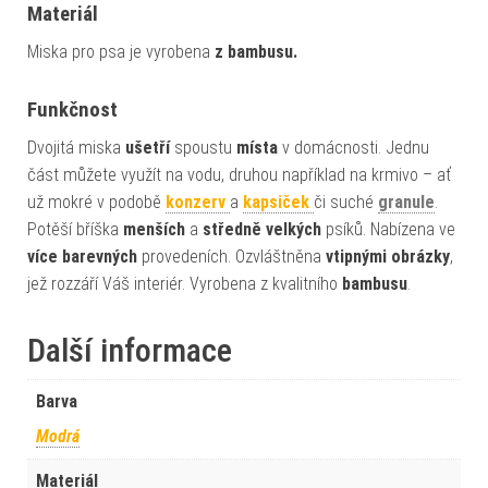
Materiál
Miska pro psa je vyrobena
z bambusu.
Funkčnost
Dvojitá miska
ušetří
spoustu
místa
v domácnosti. Jednu
část můžete využít na vodu, druhou například na krmivo – ať
už mokré v podobě
konzerv
a
kapsiček
či suché
granule
.
Potěší bříška
menších
a
středně
velkých
psíků. Nabízena ve
více barevných
provedeních. Ozvláštněna
vtipnými obrázky
,
jež rozzáří Váš interiér. Vyrobena z kvalitního
bambusu
.
Další informace
Barva
Modrá
Materiál