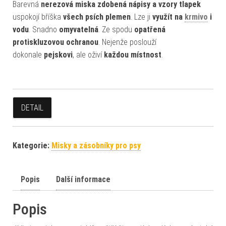
Barevná
nerezová miska zdobená nápisy a vzory tlapek
uspokojí bříška
všech psích plemen
. Lze ji
využít na
krmivo
i
vodu
. Snadno
omyvatelná
. Ze spodu
opatřená
protiskluzovou ochranou
. Nejenže poslouží
dokonale
pejskovi
, ale oživí
každou místnost
.
DETAIL
Kategorie:
Misky a zásobníky pro psy
Popis
Další informace
Popis