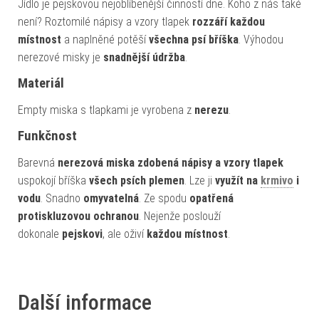
Jídlo je pejskovou nejoblíbenější činností dne. Koho z nás také
není? Roztomilé nápisy a vzory tlapek
rozzáří každou
místnost
a naplněné potěší
všechna psí bříška
. Výhodou
nerezové misky je
snadnější údržba
.
Materiál
Empty miska s tlapkami je vyrobena z
nerezu
.
Funkčnost
Barevná
nerezová miska zdobená nápisy a vzory tlapek
uspokojí bříška
všech psích plemen
. Lze ji
využít na
krmivo
i
vodu
. Snadno
omyvatelná
. Ze spodu
opatřená
protiskluzovou ochranou
. Nejenže poslouží
dokonale
pejskovi
, ale oživí
každou místnost
.
Další informace