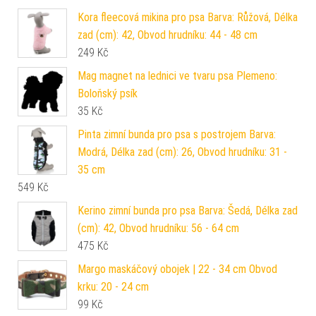
Kora fleecová mikina pro psa Barva: Růžová, Délka
zad (cm): 42, Obvod hrudníku: 44 - 48 cm
249
Kč
Mag magnet na lednici ve tvaru psa Plemeno:
Boloňský psík
35
Kč
Pinta zimní bunda pro psa s postrojem Barva:
Modrá, Délka zad (cm): 26, Obvod hrudníku: 31 -
35 cm
549
Kč
Kerino zimní bunda pro psa Barva: Šedá, Délka zad
(cm): 42, Obvod hrudníku: 56 - 64 cm
475
Kč
Margo maskáčový obojek | 22 - 34 cm Obvod
krku: 20 - 24 cm
99
Kč