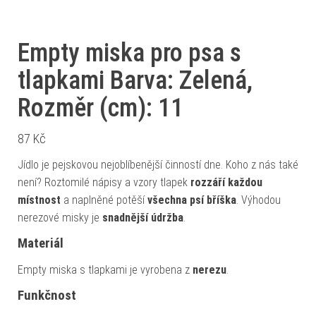
Empty miska pro psa s
tlapkami Barva: Zelená,
Rozměr (cm): 11
87
Kč
Jídlo je pejskovou nejoblíbenější činností dne. Koho z nás také
není? Roztomilé nápisy a vzory tlapek
rozzáří každou
místnost
a naplněné potěší
všechna psí bříška
. Výhodou
nerezové misky je
snadnější údržba
.
Materiál
Empty miska s tlapkami je vyrobena z
nerezu
.
Funkčnost