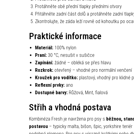
Protáhněte obě přední tlapky předními otvory
Přitáhněte zadní část dolů a protáhněte zadní tlapk
Zkontrolujte, že záda leží rovně od kohoutku po oca
Praktické informace
Materiál:
100% nylon
Praní:
30 °C, nesušit v sušičce
Zapínání:
žádné – obléká se přes hlavu
Rozkrok:
otevřený – vhodné pro normální venčení
Kroužek pro vodítko:
plastový, vhodný pro klidné 
Reflexní prvky:
ano
Dostupné barvy:
Růžová, Mint, fialová
Střih a vhodná postava
Kombinéza Fresh je navržena pro psy s
běžnou, stan
postavou
– typicky malta, bišon, špic, yorkshire teriér
podobná plemena. Pro psy s výrazně krátkými nebo d