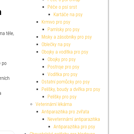
Péče o psí srst
h
Kartáče na psy
Krmivo pro psy
Pamlsky pro psy
na těle,
Misky a zásobníky pro psy
Oblečky na psy
Obojky a vodítka pro psy
Obojky pro psy
é po
Postroje pro psy
Vodítka pro psy
erních
Ostatní pomůcky pro psy
Pelíšky, boudy a dvířka pro psy
a
Pelíšky pro psy
Veterinární lékárna
Antiparazitika pro zvířata
Neveterinární antiparazitika
Antiparazitika pro psy