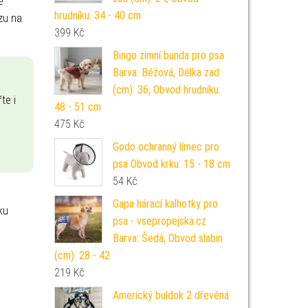
e
hrudníku: 34 - 40 cm
zu na
399
Kč
Bingo zimní bunda pro psa
Barva: Béžová, Délka zad
(cm): 36, Obvod hrudníku:
te i
48 - 51 cm
475
Kč
Godo ochranný límec pro
psa Obvod krku: 15 - 18 cm
54
Kč
Gapa hárací kalhotky pro
ku
psa - vsepropejska.cz
Barva: Šedá, Obvod slabin
(cm): 28 - 42
219
Kč
Americký buldok 2 dřevěná