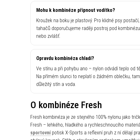
Mohu k kombinéze připnout vodítko?
Kroužek na boku je plastový. Pro klidné psy postačí,
tahačů doporučujeme raději postroj pod kombinézu
nebo zvlášť.
Opravdu kombinéza chladí?
Ve stínu a při pohybu ano – nylon odvádí teplo od tě
Na přímém slunci to neplatí o žádném oblečku, tam
důležitý stín a voda.
O kombinéze Fresh
Fresh kombinéza je ze stejného 100% nylonu jako trič
Fresh – lehkého, hladkého a rychleschnoucího materiá
sportovní
potisk X-Sports a reflexní pruh z ní dělají pra