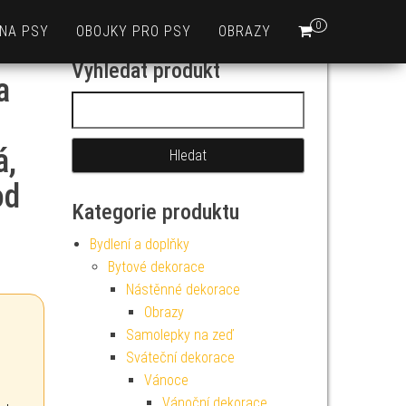
0
 NA PSY
OBOJKY PRO PSY
OBRAZY
Vyhledat produkt
a
Vyhledávání
á,
od
Kategorie produktu
Bydlení a doplňky
Bytové dekorace
Nástěnné dekorace
Obrazy
Samolepky na zeď
Sváteční dekorace
Vánoce
Vánoční dekorace