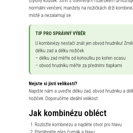
stylový kousek. Střih s otevřeným rozkrokem umožňuj
normální venčení, manžety na nožičkách drží kombiné
místě a nezalamují se.
TIP PRO SPRÁVNÝ VÝBĚR
U kombinézy nestačí znát jen obvod hrudníku! Změř
délku zad a délku nožiček.
– délku zad měřte od kohoutku po kořen ocasu
– obvod hrudníku měřte za předními tlapkami
Nejste si jistí velikostí?
Napište nám a uveďte délku zad, obvod hrudníku a dél
nožiček. Doporučíme ideální velikost.
Jak kombinézu obléct
Rozložte kombinézu a najděte otvor pro hlavu
Přetáhněte přes čumák a hlavu