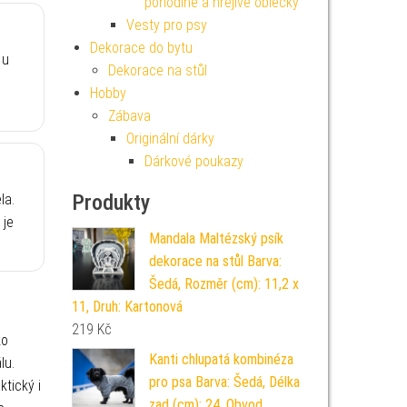
pohodlné a hřejivé oblečky
Vesty pro psy
Dekorace do bytu
 u
Dekorace na stůl
Hobby
Zábava
Originální dárky
Dárkové poukazy
Produkty
la.
 je
Mandala Maltézský psík
dekorace na stůl Barva:
Šedá, Rozměr (cm): 11,2 x
11, Druh: Kartonová
219
Kč
ko
Kanti chlupatá kombinéza
lu.
pro psa Barva: Šedá, Délka
ktický i
zad (cm): 24, Obvod