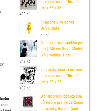
dekorace na zeď Rozměr
(cm): 38 x 35
y
439
Kč
s
Fil magnety na lednici
Barva: Žlutá
39
Kč
Moris přepínací vodítko pro
psa | 240 cm Barva: Modrá,
Šířka vodítka: 1 cm
249
Kč
psy
Jorkšírský teriér 5 dřevěná
dekorace na zeď Rozměr
(cm): 38 x 27
439
Kč
Bibi absorpční podložka na
dardní
čůrání pro psa Barva: Černá
 nebo
se srdíčky, Rozměr (cm):
louhými