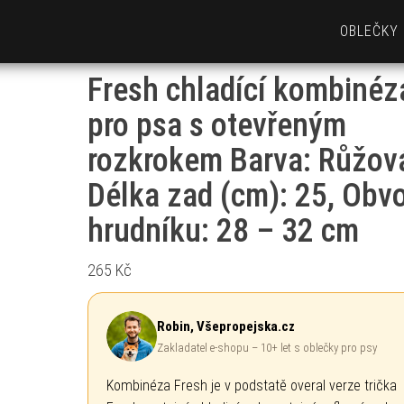
OBLEČKY
Fresh chladící kombinéz
pro psa s otevřeným
rozkrokem Barva: Růžov
Délka zad (cm): 25, Obv
hrudníku: 28 – 32 cm
265
Kč
Robin, Všepropejska.cz
Zakladatel e-shopu – 10+ let s oblečky pro psy
Kombinéza Fresh je v podstatě overal verze trička