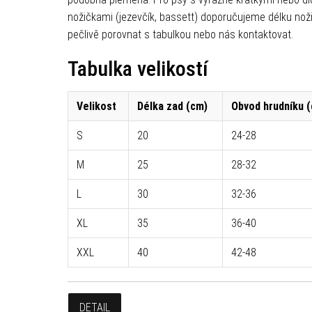
nožičkami (jezevčík, bassett) doporučujeme délku nož
pečlivě porovnat s tabulkou nebo nás kontaktovat.
Tabulka velikostí
Velikost
Délka zad (cm)
Obvod hrudníku 
S
20
24-28
M
25
28-32
L
30
32-36
XL
35
36-40
XXL
40
42-48
DETAIL