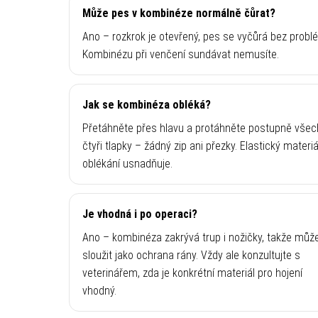
Může pes v kombinéze normálně čůrat?
Ano – rozkrok je otevřený, pes se vyčůrá bez probl
Kombinézu při venčení sundávat nemusíte.
Jak se kombinéza obléká?
Přetáhněte přes hlavu a protáhněte postupně vše
čtyři tlapky – žádný zip ani přezky. Elastický materiá
oblékání usnadňuje.
Je vhodná i po operaci?
Ano – kombinéza zakrývá trup i nožičky, takže můž
sloužit jako ochrana rány. Vždy ale konzultujte s
veterinářem, zda je konkrétní materiál pro hojení
vhodný.