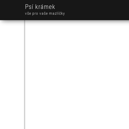
Psí krámek
vše pro vaše mazlíčky