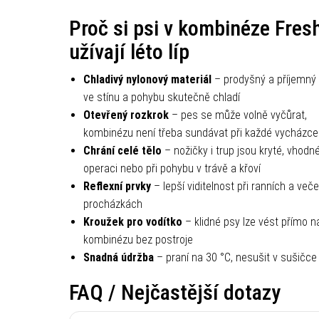
Proč si psi v kombinéze Fres
užívají léto líp
Chladivý nylonový materiál
– prodyšný a příjemný 
ve stínu a pohybu skutečně chladí
Otevřený rozkrok
– pes se může volně vyčůrat,
kombinézu není třeba sundávat při každé vycházce
Chrání celé tělo
– nožičky i trup jsou kryté, vhodn
operaci nebo při pohybu v trávě a křoví
Reflexní prvky
– lepší viditelnost při ranních a več
procházkách
Kroužek pro vodítko
– klidné psy lze vést přímo n
kombinézu bez postroje
Snadná údržba
– praní na 30 °C, nesušit v sušičce
FAQ / Nejčastější dotazy