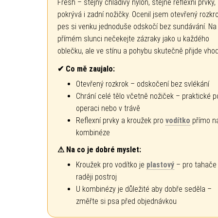
Fresh – stejný chladivý nylon, stejné reflexní prvky, 
pokrývá i zadní nožičky. Ocenil jsem otevřený rozkr
pes si venku jednoduše odskočí bez sundávání. Na
přímém slunci nečekejte zázraky jako u každého
oblečku, ale ve stínu a pohybu skutečně přijde vhod
✔ Co mě zaujalo:
Otevřený rozkrok – odskočení bez svlékání
Chrání celé tělo včetně nožiček – praktické p
operaci nebo v trávě
Reflexní prvky a kroužek pro
vodítko
přímo n
kombinéze
⚠ Na co je dobré myslet:
Kroužek pro vodítko je
plastový
– pro tahače
raději postroj
U kombinézy je důležité aby dobře seděla –
změřte si psa před objednávkou