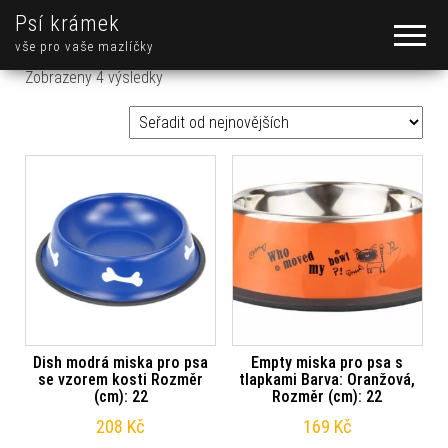
Psí krámek
vše pro vaše mazlíčky
Seřazeno od nejnovějších
Zobrazeny 4 výsledky
Dish modrá miska pro psa
Empty miska pro psa s
se vzorem kosti Rozměr
tlapkami Barva: Oranžová,
(cm): 22
Rozměr (cm): 22
208
Kč
169
Kč