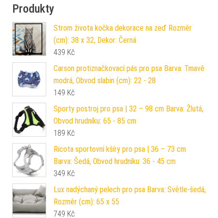
Produkty
Strom života kočka dekorace na zeď Rozměr
(cm): 38 x 32, Dekor: Černá
439
Kč
Carson protiznačkovací pás pro psa Barva: Tmavě
modrá, Obvod slabin (cm): 22 - 28
149
Kč
Sporty postroj pro psa | 32 – 98 cm Barva: Žlutá,
Obvod hrudníku: 65 - 85 cm
189
Kč
Ricota sportovní kšíry pro psa | 36 – 73 cm
Barva: Šedá, Obvod hrudníku: 36 - 45 cm
349
Kč
Lux nadýchaný pelech pro psa Barva: Světle-šedá,
Rozměr (cm): 65 x 55
749
Kč