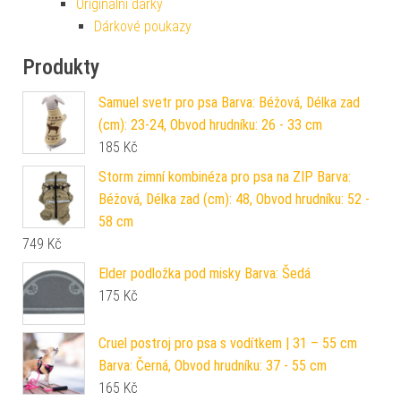
Originální dárky
Dárkové poukazy
Produkty
Samuel svetr pro psa Barva: Béžová, Délka zad
(cm): 23-24, Obvod hrudníku: 26 - 33 cm
185
Kč
Storm zimní kombinéza pro psa na ZIP Barva:
Béžová, Délka zad (cm): 48, Obvod hrudníku: 52 -
58 cm
749
Kč
Elder podložka pod misky Barva: Šedá
175
Kč
Cruel postroj pro psa s vodítkem | 31 – 55 cm
Barva: Černá, Obvod hrudníku: 37 - 55 cm
165
Kč