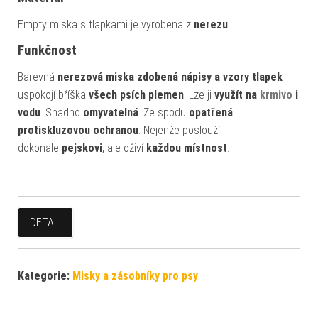
Empty miska s tlapkami je vyrobena z
nerezu
.
Funkčnost
Barevná
nerezová miska zdobená nápisy a vzory tlapek
uspokojí bříška
všech psích plemen
. Lze ji
využít na
krmivo
i
vodu
. Snadno
omyvatelná
. Ze spodu
opatřená
protiskluzovou ochranou
. Nejenže poslouží
dokonale
pejskovi
, ale oživí
každou místnost
.
DETAIL
Kategorie:
Misky a zásobníky pro psy