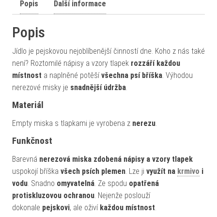
Popis
Další informace
Popis
Jídlo je pejskovou nejoblíbenější činností dne. Koho z nás také
není? Roztomilé nápisy a vzory tlapek
rozzáří každou
místnost
a naplněné potěší
všechna psí bříška
. Výhodou
nerezové misky je
snadnější údržba
.
Materiál
Empty miska s tlapkami je vyrobena z
nerezu
.
Funkčnost
Barevná
nerezová miska zdobená nápisy a vzory tlapek
uspokojí bříška
všech psích plemen
. Lze ji
využít na
krmivo
i
vodu
. Snadno
omyvatelná
. Ze spodu
opatřená
protiskluzovou ochranou
. Nejenže poslouží
dokonale
pejskovi
, ale oživí
každou místnost
.