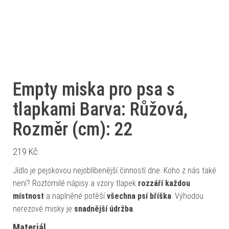
Empty miska pro psa s
tlapkami Barva: Růžová,
Rozměr (cm): 22
219
Kč
Jídlo je pejskovou nejoblíbenější činností dne. Koho z nás také
není? Roztomilé nápisy a vzory tlapek
rozzáří každou
místnost
a naplněné potěší
všechna psí bříška
. Výhodou
nerezové misky je
snadnější údržba
.
Materiál