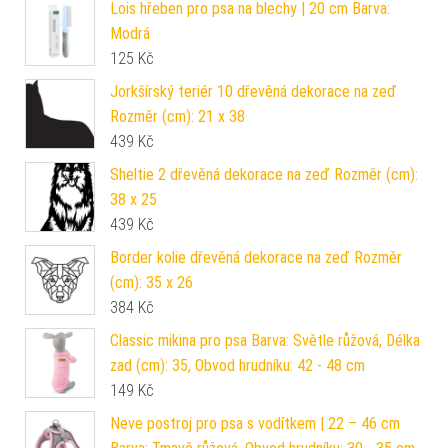
Lois hřeben pro psa na blechy | 20 cm Barva:
Modrá
125
Kč
Jorkšírský teriér 10 dřevěná dekorace na zeď
Rozměr (cm): 21 x 38
439
Kč
Sheltie 2 dřevěná dekorace na zeď Rozměr (cm):
38 x 25
439
Kč
Border kolie dřevěná dekorace na zeď Rozměr
(cm): 35 x 26
384
Kč
Classic mikina pro psa Barva: Světle růžová, Délka
zad (cm): 35, Obvod hrudníku: 42 - 48 cm
149
Kč
Neve postroj pro psa s vodítkem | 22 – 46 cm