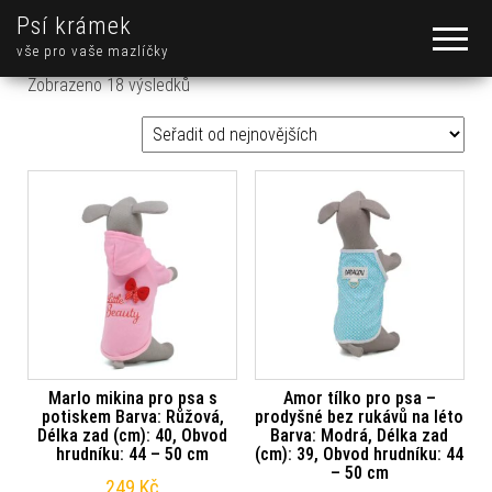
Psí krámek
vše pro vaše mazlíčky
Seřazeno od nejnovějších
Zobrazeno 18 výsledků
Marlo mikina pro psa s
Amor tílko pro psa –
potiskem Barva: Růžová,
prodyšné bez rukávů na léto
Délka zad (cm): 40, Obvod
Barva: Modrá, Délka zad
hrudníku: 44 – 50 cm
(cm): 39, Obvod hrudníku: 44
– 50 cm
249
Kč