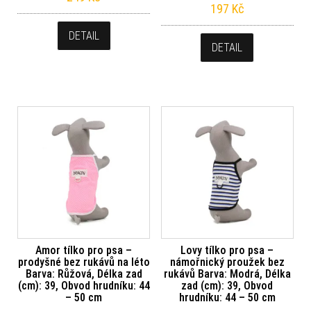
197
Kč
DETAIL
DETAIL
Amor tílko pro psa –
Lovy tílko pro psa –
prodyšné bez rukávů na léto
námořnický proužek bez
Barva: Růžová, Délka zad
rukávů Barva: Modrá, Délka
(cm): 39, Obvod hrudníku: 44
zad (cm): 39, Obvod
– 50 cm
hrudníku: 44 – 50 cm