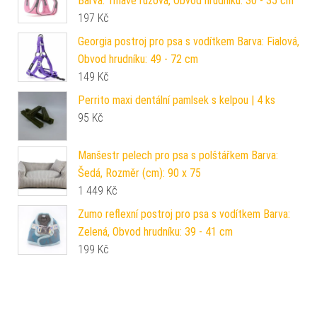
Barva: Tmavě růžová, Obvod hrudníku: 30 - 35 cm
197
Kč
Georgia postroj pro psa s vodítkem Barva: Fialová,
Obvod hrudníku: 49 - 72 cm
149
Kč
Perrito maxi dentální pamlsek s kelpou | 4 ks
95
Kč
Manšestr pelech pro psa s polštářkem Barva:
Šedá, Rozměr (cm): 90 x 75
1 449
Kč
Zumo reflexní postroj pro psa s vodítkem Barva:
Zelená, Obvod hrudníku: 39 - 41 cm
199
Kč