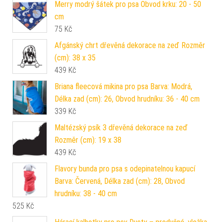
Merry modrý šátek pro psa Obvod krku: 20 - 50
cm
75
Kč
Afgánský chrt dřevěná dekorace na zeď Rozměr
(cm): 38 x 35
439
Kč
Briana fleecová mikina pro psa Barva: Modrá,
Délka zad (cm): 26, Obvod hrudníku: 36 - 40 cm
339
Kč
Maltézský psík 3 dřevěná dekorace na zeď
Rozměr (cm): 19 x 38
439
Kč
Flavory bunda pro psa s odepinatelnou kapucí
Barva: Červená, Délka zad (cm): 28, Obvod
hrudníku: 38 - 40 cm
525
Kč