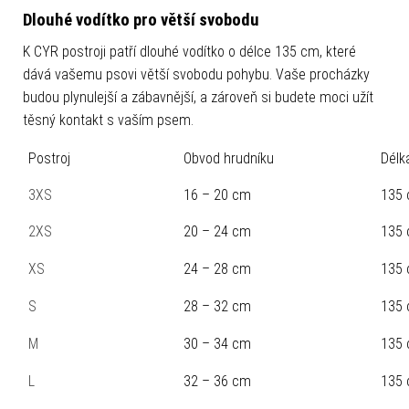
Dlouhé vodítko pro větší svobodu
K CYR postroji patří dlouhé vodítko o délce 135 cm, které
dává vašemu psovi větší svobodu pohybu. Vaše procházky
budou plynulejší a zábavnější, a zároveň si budete moci užít
těsný kontakt s vaším psem.
Postroj
Obvod hrudníku
Délk
3XS
16 – 20 cm
135
2XS
20 – 24 cm
135
XS
24 – 28 cm
135
S
28 – 32 cm
135
M
30 – 34 cm
135
L
32 – 36 cm
135