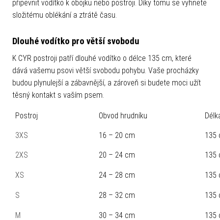
připevnit vodítko k obojku nebo postroji. Díky tomu se vyhnete
složitému oblékání a ztrátě času.
Dlouhé vodítko pro větší svobodu
K CYR postroji patří dlouhé vodítko o délce 135 cm, které
dává vašemu psovi větší svobodu pohybu. Vaše procházky
budou plynulejší a zábavnější, a zároveň si budete moci užít
těsný kontakt s vaším psem.
Postroj
Obvod hrudníku
Délk
3XS
16 – 20 cm
135
2XS
20 – 24 cm
135
XS
24 – 28 cm
135
S
28 – 32 cm
135
M
30 – 34 cm
135