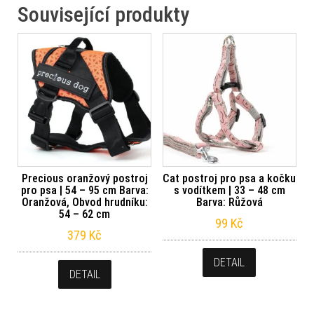
Související produkty
Precious oranžový postroj
Cat postroj pro psa a kočku
pro psa | 54 – 95 cm Barva:
s vodítkem | 33 – 48 cm
Oranžová, Obvod hrudníku:
Barva: Růžová
54 – 62 cm
99
Kč
379
Kč
DETAIL
DETAIL