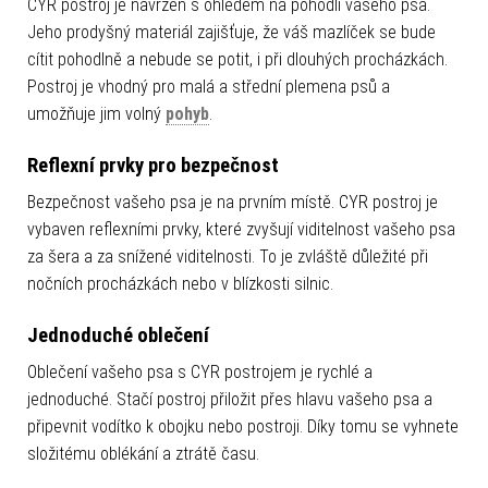
CYR postroj je navržen s ohledem na pohodlí vašeho psa.
Jeho prodyšný materiál zajišťuje, že váš mazlíček se bude
cítit pohodlně a nebude se potit, i při dlouhých procházkách.
Postroj je vhodný pro malá a střední plemena psů a
umožňuje jim volný
pohyb
.
Reflexní prvky pro bezpečnost
Bezpečnost vašeho psa je na prvním místě. CYR postroj je
vybaven reflexními prvky, které zvyšují viditelnost vašeho psa
za šera a za snížené viditelnosti. To je zvláště důležité při
nočních procházkách nebo v blízkosti silnic.
Jednoduché oblečení
Oblečení vašeho psa s CYR postrojem je rychlé a
jednoduché. Stačí postroj přiložit přes hlavu vašeho psa a
připevnit vodítko k obojku nebo postroji. Díky tomu se vyhnete
složitému oblékání a ztrátě času.