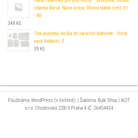
Hárací kalhotky pro psy Dusty – prodyšné, vložka
zdarma Barva: Neon srdce, Obvod slabin (cm): 61
- 80
349
Kč
Tina pratelná vložka do háracích kalhotek - froté,
savá Velikost: S
39
Kč
Používáme WordPress (v češtině).
|
Šablona: Bulk Shop
| ACIT
s.r.o. Chodovská 228/3 Praha 4 IČ: 26454424