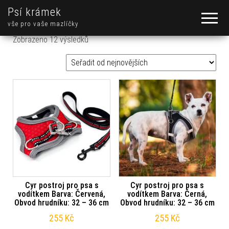
Psí krámek
vše pro vaše mazlíčky
Seřazeno od nejnovějších
Zobrazeno 12 výsledků
Cyr postroj pro psa s
Cyr postroj pro psa s
vodítkem Barva: Červená,
vodítkem Barva: Černá,
Obvod hrudníku: 32 – 36 cm
Obvod hrudníku: 32 – 36 cm
255
Kč
255
Kč