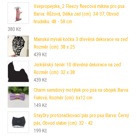
Vsepropejska_2 Fleezy fleecová mikina pro psa
Barva: Růžová, Délka zad (cm): 34-37, Obvod
hrudníku: 48 - 58 cm
380
Kč
Mainská mývalí kočka 3 dřevěná dekorace na zeď
Rozměr (cm): 38 x 25
439
Kč
Jorkšírský teriér 10 dřevěná dekorace na zeď
Rozměr (cm): 32 x 38
439
Kč
Charm semišový motýlek pro psa na obojek Barva:
Fialová, Rozměr (cm): 6x12 cm
149
Kč
StayDry protiznačkovací pás pro psa Barva: Černý
pás, Obvod slabin (cm): 32 - 42
199
Kč