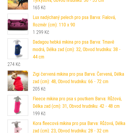
Tyrkysová, Obvod hrudníku: 36 - 55 cm
165
Kč
Lux nadýchaný pelech pro psa Barva: Fialová,
Rozměr (cm): 110 x 90
1 299
Kč
Dadagou hebká mikina pro psa Barva: Tmavě
modrá, Délka zad (cm): 32, Obvod hrudníku: 38 -
44 cm
274
Kč
Zigi červená mikina pro psa Barva: Červená, Délka
zad (cm): 48, Obvod hrudníku: 66 - 72 cm
205
Kč
Fleece mikina pro psa s poutkem Barva: Růžová,
Délka zad (cm): 31, Obvod hrudníku: 42 - 48 cm
199
Kč
Kora fleecová mikina pro psa Barva: Růžová, Délka
zad (cm): 23, Obvod hrudníku: 28 - 32 cm