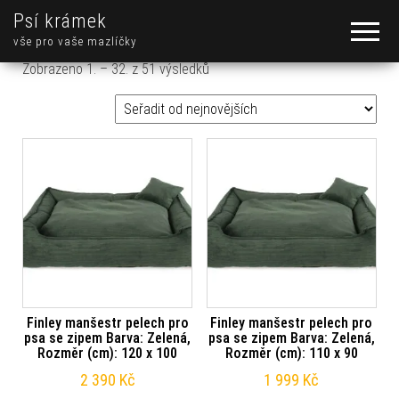
Psí krámek
vše pro vaše mazlíčky
Seřazeno od nejnovějších
Zobrazeno 1. – 32. z 51 výsledků
Finley manšestr pelech pro
Finley manšestr pelech pro
psa se zipem Barva: Zelená,
psa se zipem Barva: Zelená,
Rozměr (cm): 120 x 100
Rozměr (cm): 110 x 90
2 390
Kč
1 999
Kč