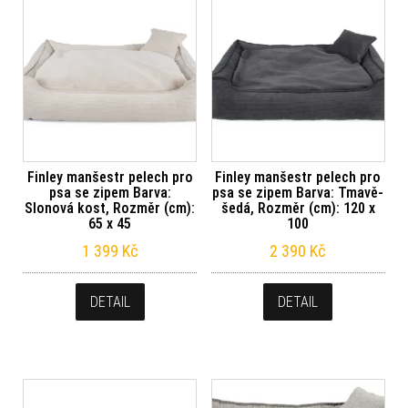
Finley manšestr pelech pro
Finley manšestr pelech pro
psa se zipem Barva:
psa se zipem Barva: Tmavě-
Slonová kost, Rozměr (cm):
šedá, Rozměr (cm): 120 x
65 x 45
100
1 399
Kč
2 390
Kč
DETAIL
DETAIL