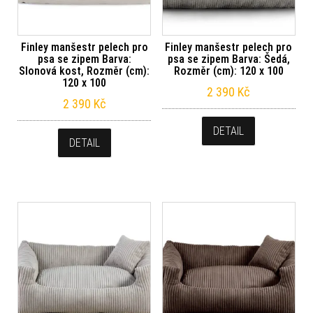
Finley manšestr pelech pro
Finley manšestr pelech pro
psa se zipem Barva:
psa se zipem Barva: Šedá,
Slonová kost, Rozměr (cm):
Rozměr (cm): 120 x 100
120 x 100
2 390
Kč
2 390
Kč
DETAIL
DETAIL