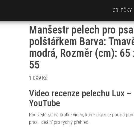
OBLEČKY
Manšestr pelech pro psa
polštářkem Barva: Tmav
modrá, Rozměr (cm): 65 
55
1 099
Kč
Video recenze pelechu Lux –
YouTube
Podívejte se na krátké video, které ukazuje použití pro
praxi. Ideální pro rychlý přehled.