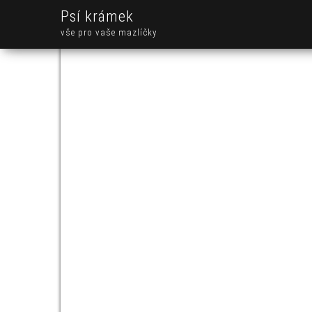
Psí krámek
vše pro vaše mazlíčky