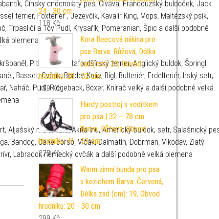
abantík, Čínský chocholatý pes, Čivava, Francouzský buldoček, Jack
24 - 30 cm
ssel terrier, Foxteriér , Jezevčík, Kavalír King, Mops, Maltézský psík,
118
Kč
nč, Trpasličí a Toy Pudl, Krysařík, Pomeranian, Špic a další podobně
Kora fleecová mikina pro
lká
plemena
psa Barva: Růžová, Délka
kršpaněl, Pitbulteriér, Stafordšírský terrier, Anglický buldok, Špringl
zad (cm): 23, Obvod
aněl, Basset, Ovčák, Border Kolie, Bígl, Bulteriér, Erdelteriér, Irský setr,
hrudníku: 28 - 32 cm
ař, Naháč, Pudl, Ridgeback, Boxer, Knírač velký a další podobně velká
199
Kč
emena
Hardy postroj s vodítkem
pro psa | 32 – 78 cm
Barva: Růžová, Obvod
rt, Aljašský malamute, Akita Inu, Americký buldok, setr, Salašnický pes
hrudníku: 41 - 51 cm
ga, Bandog, Cane corso, Vlčák, Dalmatín, Dobrman, Vlkodav, Zlatý
275
Kč
trívr, Labrador, německý ovčák a další podobně velká plemena
Warm zimní bunda pro psa
s kožichem Barva: Červená,
Délka zad (cm): 19, Obvod
hrudníku: 20 - 30 cm
299
Kč