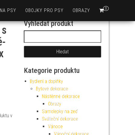
0
 NA PSY
OBOJKY PRO PSY
OBRAZY
Vyhledat produkt
 s
Vyhledávání
ě-
x
Kategorie produktu
Bydlení a doplňky
Bytové dekorace
Nástěnné dekorace
Obrazy
Samolepky na zeď
duktu v
Sváteční dekorace
Vánoce
Vánoční dekorace