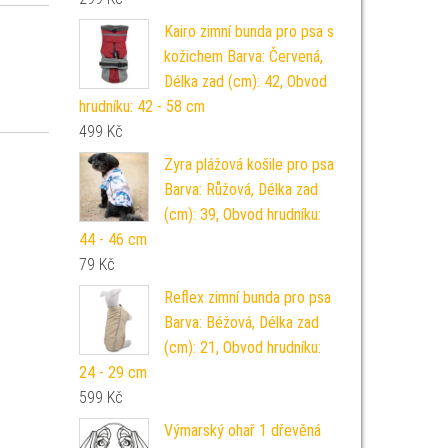
Kairo zimní bunda pro psa s
kožichem Barva: Červená,
Délka zad (cm): 42, Obvod
hrudníku: 42 - 58 cm
499
Kč
Zyra plážová košile pro psa
Barva: Růžová, Délka zad
(cm): 39, Obvod hrudníku:
44 - 46 cm
79
Kč
Reflex zimní bunda pro psa
Barva: Béžová, Délka zad
(cm): 21, Obvod hrudníku:
24 - 29 cm
599
Kč
Výmarský ohař 1 dřevěná