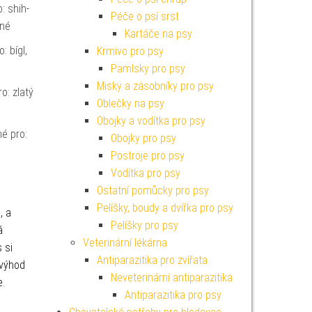
: shih-
Péče o psí srst
bné
Kartáče na psy
: bígl,
Krmivo pro psy
Pamlsky pro psy
Misky a zásobníky pro psy
o: zlatý
Oblečky na psy
Obojky a vodítka pro psy
é pro:
Obojky pro psy
Postroje pro psy
Vodítka pro psy
Ostatní pomůcky pro psy
Pelíšky, boudy a dvířka pro psy
, a
Pelíšky pro psy
á
Veterinární lékárna
 si
Antiparazitika pro zvířata
 výhod
Neveterinární antiparazitika
e.
Antiparazitika pro psy