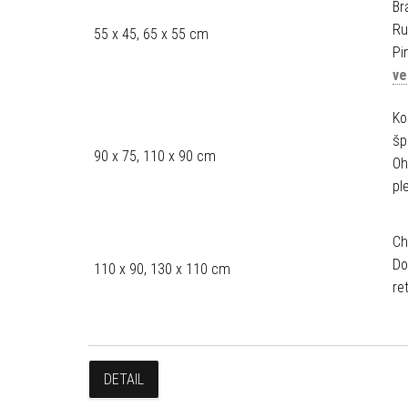
Br
Ru
55 x 45, 65 x 55 cm
Pi
ve
Ko
šp
90 x 75, 110 x 90 cm
Oh
pl
Ch
Do
110 x 90, 130 x 110 cm
re
DETAIL