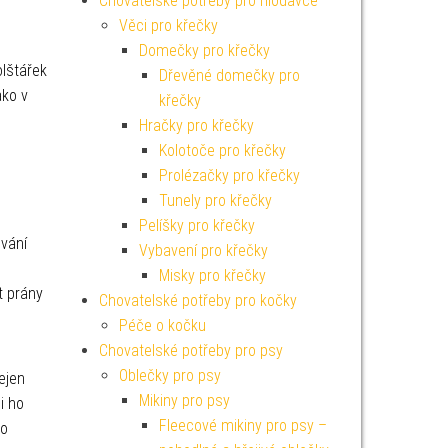
Chovatelské potřeby pro hlodavce
Věci pro křečky
Domečky pro křečky
lštářek
Dřevěné domečky pro
ako v
křečky
Hračky pro křečky
Kolotoče pro křečky
Prolézačky pro křečky
Tunely pro křečky
Pelíšky pro křečky
ování
Vybavení pro křečky
Misky pro křečky
t prány
Chovatelské potřeby pro kočky
Péče o kočku
Chovatelské potřeby pro psy
Oblečky pro psy
ejen
Mikiny pro psy
i ho
Fleecové mikiny pro psy –
ro