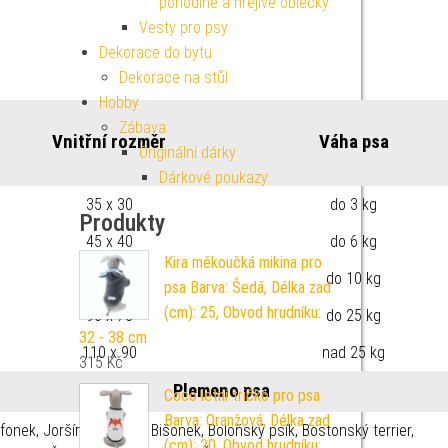
pohodlné a hřejivé oblečky
Vesty pro psy
Dekorace do bytu
Dekorace na stůl
Hobby
Zábava
Vnitřní rozměr
Váha psa
Originální dárky
Dárkové poukazy
35 x 30
do 3 kg
Produkty
45 x 40
do 6 kg
Kira měkoučká mikina pro
70 x 60
do 10 kg
psa Barva: Šedá, Délka zad
(cm): 25, Obvod hrudníku:
90 x 75
do 25 kg
32 - 38 cm
110 x 90
nad 25 kg
315
Kč
Plemeno psa
Coco letní tričko pro psa
Barva: Oranžová, Délka zad
ifonek, Joršírský terrier, Bišonek, Boloňský psík, Bostonský terrier,
(cm): 20, Obvod hrudníku: