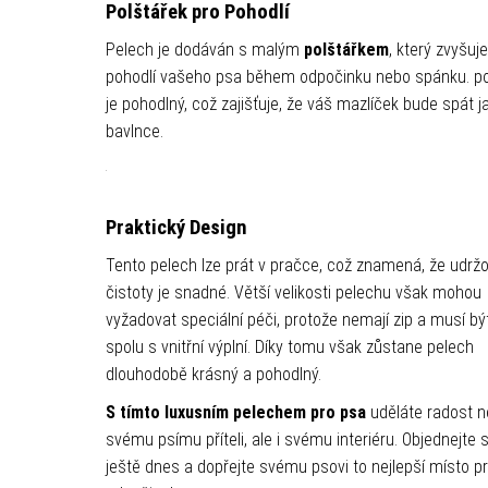
Polštářek pro Pohodlí
Pelech je dodáván s malým
polštářkem
, který zvyšuje
pohodlí vašeho psa během odpočinku nebo spánku. po
je pohodlný, což zajišťuje, že váš mazlíček bude spát j
bavlnce.
Praktický Design
Tento pelech lze prát v pračce, což znamená, že udrž
čistoty je snadné. Větší velikosti pelechu však mohou
vyžadovat speciální péči, protože nemají zip a musí bý
spolu s vnitřní výplní. Díky tomu však zůstane pelech
dlouhodobě krásný a pohodlný.
S tímto luxusním pelechem pro psa
uděláte radost n
svému psímu příteli, ale i svému interiéru. Objednejte s
ještě dnes a dopřejte svému psovi to nejlepší místo p