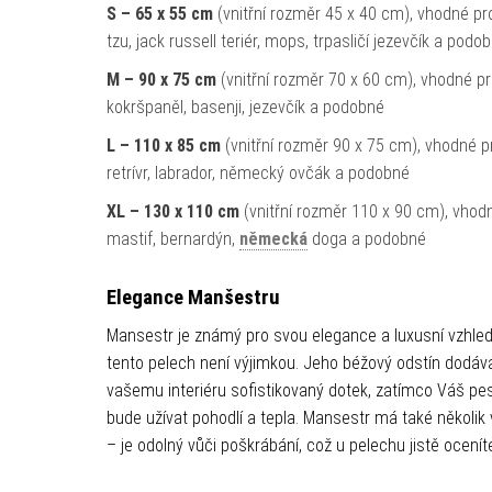
S – 65 x 55 cm
(vnitřní rozměr 45 x 40 cm), vhodné pro
tzu, jack russell teriér, mops, trpasličí jezevčík a podo
M – 90 x 75 cm
(vnitřní rozměr 70 x 60 cm), vhodné pro
kokršpaněl, basenji, jezevčík a podobné
L – 110 x 85 cm
(vnitřní rozměr 90 x 75 cm), vhodné pr
retrívr, labrador, německý ovčák a podobné
XL – 130 x 110 cm
(vnitřní rozměr 110 x 90 cm), vhodn
mastif, bernardýn,
německá
doga a podobné
Elegance Manšestru
Mansestr je známý pro svou elegance a luxusní vzhled
tento pelech není výjimkou. Jeho béžový odstín dodáv
vašemu interiéru sofistikovaný dotek, zatímco Váš pes
bude užívat pohodlí a tepla. Mansestr má také několik
– je odolný vůči poškrábání, což u pelechu jistě ocenít