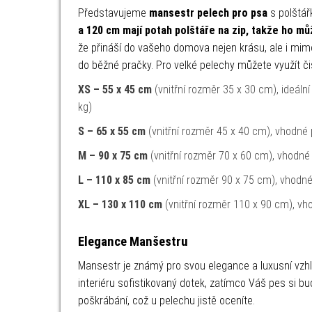
Představujeme
mansestr pelech pro psa
s polštá
a 120 cm mají p
otah polštáře na zip, takže ho mů
že přináší do vašeho domova nejen krásu, ale i mi
do běžné pračky. Pro velké pelechy můžete využít čis
XS – 55 x 45 cm
(vnitřní rozměr 35 x 30 cm), ideální
kg)
S – 65 x 55 cm
(vnitřní rozměr 45 x 40 cm), vhodné pr
M – 90 x 75 cm
(vnitřní rozměr 70 x 60 cm), vhodné p
L – 110 x 85 cm
(vnitřní rozměr 90 x 75 cm), vhodné
XL – 130 x 110 cm
(vnitřní rozměr 110 x 90 cm), vh
Elegance Manšestru
Mansestr je známý pro svou elegance a luxusní vzh
interiéru sofistikovaný dotek, zatímco Váš pes si bu
poškrábání, což u pelechu jistě oceníte.