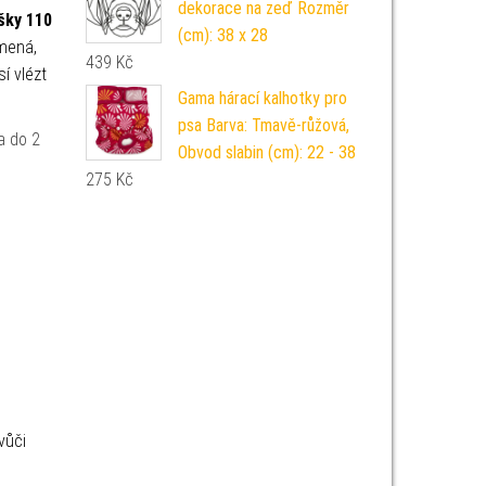
dekorace na zeď Rozměr
šky 110
(cm): 38 x 28
mená,
439
Kč
í vlézt
Gama hárací kalhotky pro
psa Barva: Tmavě-růžová,
a do 2
Obvod slabin (cm): 22 - 38
275
Kč
vůči