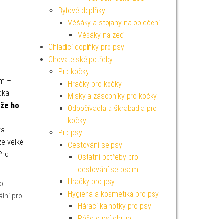
Bytové doplňky
Věšáky a stojany na oblečení
Věšáky na zeď
Chladící doplňky pro psy
Chovatelské potřeby
Pro kočky
em –
Hračky pro kočky
čka.
Misky a zásobníky pro kočky
kže ho
Odpočívadla a škrabadla pro
kočky
va
Pro psy
e velké
Cestování se psy
Pro
Ostatní potřeby pro
cestování se psem
Hračky pro psy
o:
Hygiena a kosmetika pro psy
ální pro
Hárací kalhotky pro psy
Péče o psí chrup