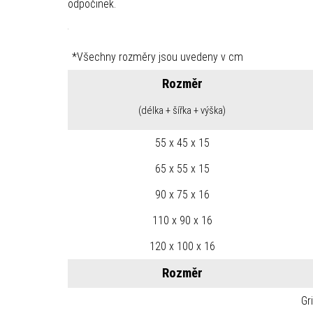
odpočinek.
*Všechny rozměry jsou uvedeny v cm
Rozměr
(délka + šířka + výška)
55 x 45 x 15
65 x 55 x 15
90 x 75 x 16
110 x 90 x 16
120 x 100 x 16
Rozměr
Gr