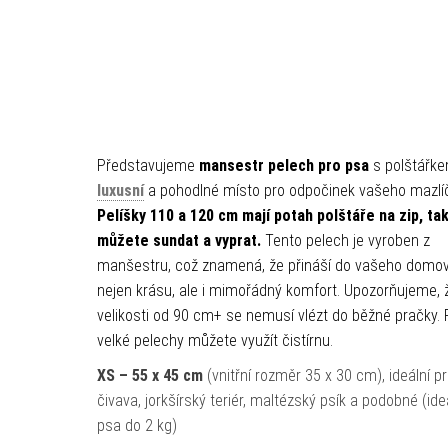
Představujeme
mansestr pelech pro psa
s polštářk
luxusní
a pohodlné místo pro odpočinek vašeho mazlí
Pelíšky 110 a 120 cm mají p
otah polštáře na zip, ta
můžete sundat a vyprat.
Tento pelech je vyroben z
manšestru, což znamená, že přináší do vašeho domo
nejen krásu, ale i mimořádný komfort.
Upozorňujeme, ž
velikosti od 90 cm+ se nemusí vlézt do běžné pračky. 
velké pelechy můžete využít čistírnu.
XS – 55 x 45 cm
(vnitřní rozměr 35 x 30 cm), ideální pr
čivava, jorkšírský teriér, maltézský psík a podobné (ide
psa do 2 kg)