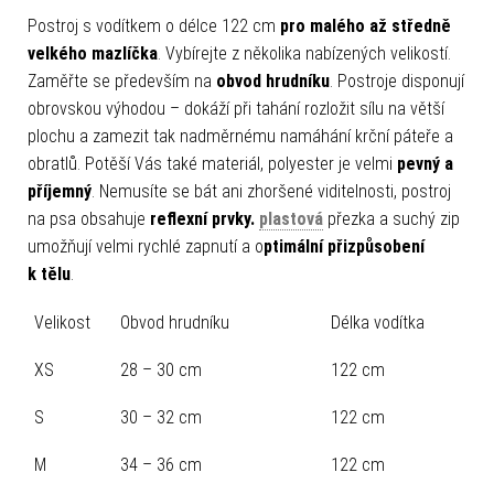
Postroj s vodítkem o délce 122 cm
pro malého až středně
velkého mazlíčka
. Vybírejte z několika nabízených velikostí.
Zaměřte se především na
obvod hrudníku
. Postroje disponují
obrovskou výhodou – dokáží při tahání rozložit sílu na větší
plochu a zamezit tak nadměrnému namáhání krční páteře a
obratlů. Potěší Vás také materiál, polyester je velmi
pevný a
příjemný
. Nemusíte se bát ani zhoršené viditelnosti, postroj
na psa obsahuje
reflexní prvky.
plastová
přezka a suchý zip
umožňují velmi rychlé zapnutí a o
ptimální přizpůsobení
k tělu
.
Velikost
Obvod hrudníku
Délka vodítka
XS
28 – 30 cm
122 cm
S
30 – 32 cm
122 cm
M
34 – 36 cm
122 cm