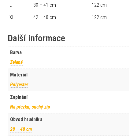
L
39 – 41 cm
122 cm
XL
42 – 48 cm
122 cm
Další informace
Barva
Zelená
Materiál
Polyester
Zapínání
Na přezku, suchý zip
Obvod hrudníku
28 – 48 cm