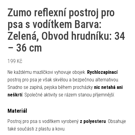
Zumo reflexní postroj pro
psa s vodítkem Barva:
Zelená, Obvod hrudníku: 34
– 36 cm
199
Kč
Ne každému mazlíčkovi vyhovuje obojek.
Rychlozapínací
postroj pro psa je však skvělou a bezpečnou alternativou.
Snadno se zapíná, pejska během procházky
nic netahá ani
neškrtí
. Společné aktivity se rázem stanou příjemnější.
Materiál
Postroj pro psa s vodítkem vyrobený
z polyesteru
. Obsahuje
také součásti z plastu a kovu.