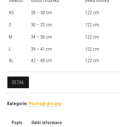
Velikost
Obvod hrudníku
Délka vodítka
XS
28 – 30 cm
122 cm
S
30 – 32 cm
122 cm
M
34 – 36 cm
122 cm
L
39 – 41 cm
122 cm
XL
42 – 48 cm
122 cm
DETAIL
Kategorie:
Postroje pro psy
Popis
Další informace