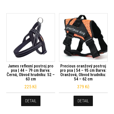
James reflexní postroj pro
Precious oranžový postroj
psa | 44 – 79 cm Barva:
pro psa | 54 – 95 cm Barva:
Černá, Obvod hrudníku: 52 –
Oranžová, Obvod hrudníku:
63 cm
54 – 62 cm
225
Kč
379
Kč
DETAIL
DETAIL