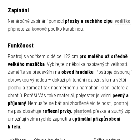
Zapínání
Nenáročné zapínání pomocí
přezky a suchého zipu
.
vodítko
připnete za
kovové
poutko karabinou.
Funkčnost
Postroj s vodítkem o délce 122 cm
pro malého až středně
velkého mazlíčka
. Vybírejte z několika nabízených velikostí.
Zaměřte se především na
obvod hrudníku
. Postroje disponují
obrovskou výhodou – dokáží při tahání rozložit sílu na větší
plochu a zamezit tak nadměrnému namáhání krční páteře a
obratlů. Potěší Vás také materiál, polyester je velmi
pevný a
příjemný
. Nemusíte se bát ani zhoršené viditelnosti, postroj
na psa obsahuje
reflexní prvky.
plastová
přezka a suchý zip
umožňují velmi rychlé zapnutí a o
ptimální přizpůsobení
k tělu
.