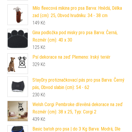
Milo fleecová mikina pro psa Barva: Hnědá, Délka
zad (cm): 25, Obvod hrudníku: 34 - 38 cm
149
Kč
Gina podložka pod misky pro psa Barva: Černá,
Rozměr (cm): 40 x 30
125
Kč
Psí dekorace na zeď Plemeno: Irský teriér
329
Kč
StayDry protiznačkovací pás pro psa Barva: Černý
pás, Obvod slabin (cm): 54 - 62
230
Kč
Welsh Corgi Pembroke dřevěná dekorace na zeď
Rozměr (cm): 38 x 25, Typ: Corgi 2
439
Kč
Basic batoh pro psa | do 3 Kg Barva: Modrá, Dle