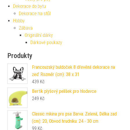
Dekorace do bytu
Dekorace na stůl
Hobby
Zábava
Originální dárky
Dárkové poukazy
Produkty
Francouzský buldoček 8 dřevěná dekorace na
zeď Rozměr (cm): 38 x 31
439
Kč
Bertík plyšový pelíšek pro hlodavce
249
Kč
Classic mikina pro psa Barva: Zelená, Délka zad
(cm): 20, Obvod hrudníku: 24 - 30 cm
99
Kč