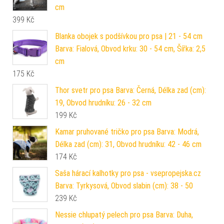
cm
399
Kč
Blanka obojek s podšívkou pro psa | 21 - 54 cm
Barva: Fialová, Obvod krku: 30 - 54 cm, Šířka: 2,5
cm
175
Kč
Thor svetr pro psa Barva: Černá, Délka zad (cm):
19, Obvod hrudníku: 26 - 32 cm
199
Kč
Kamar pruhované tričko pro psa Barva: Modrá,
Délka zad (cm): 31, Obvod hrudníku: 42 - 46 cm
174
Kč
Saša hárací kalhotky pro psa - vsepropejska.cz
Barva: Tyrkysová, Obvod slabin (cm): 38 - 50
239
Kč
Nessie chlupatý pelech pro psa Barva: Duha,