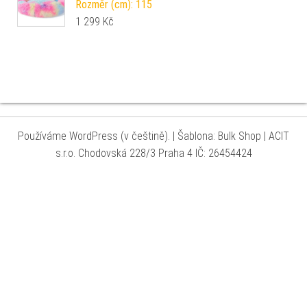
Rozměr (cm): 115
1 299
Kč
Používáme WordPress (v češtině).
|
Šablona: Bulk Shop
| ACIT
s.r.o. Chodovská 228/3 Praha 4 IČ: 26454424