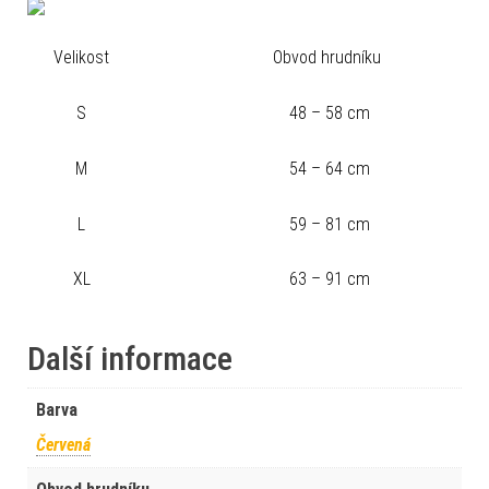
Velikost
Obvod hrudníku
S
48 – 58 cm
M
54 – 64 cm
L
59 – 81 cm
XL
63 – 91 cm
Další informace
Barva
Červená