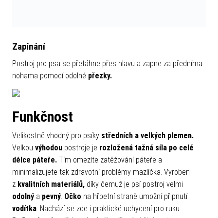
Zapínání
Postroj pro psa se přetáhne přes hlavu a zapne za předníma
nohama pomocí odolné
přezky.
Funkčnost
Velikostně vhodný pro psíky
středních a velkých plemen.
Velkou
výhodou
postroje je
rozložená tažná síla po celé
délce páteře.
Tím omezíte zatěžování páteře a
minimalizujete tak zdravotní problémy mazlíčka. Vyroben
z
kvalitních materiálů,
díky čemuž je psí postroj velmi
odolný
a
pevný
.
Očko
na hřbetní straně umožní připnutí
vodítka
. Nachází se zde i praktické uchycení pro ruku.