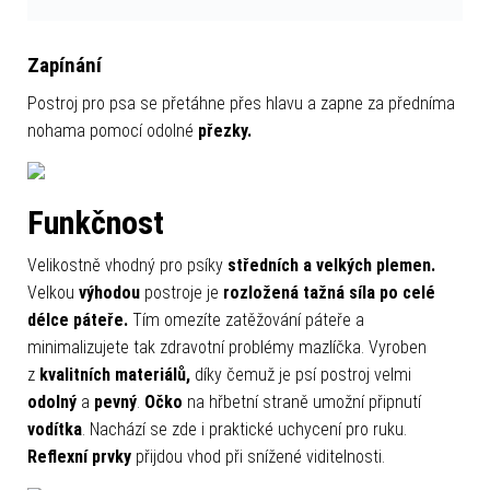
Zapínání
Postroj pro psa se přetáhne přes hlavu a zapne za předníma
nohama pomocí odolné
přezky.
Funkčnost
Velikostně vhodný pro psíky
středních a velkých plemen.
Velkou
výhodou
postroje je
rozložená tažná síla po celé
délce páteře.
Tím omezíte zatěžování páteře a
minimalizujete tak zdravotní problémy mazlíčka. Vyroben
z
kvalitních materiálů,
díky čemuž je psí postroj velmi
odolný
a
pevný
.
Očko
na hřbetní straně umožní připnutí
vodítka
. Nachází se zde i praktické uchycení pro ruku.
Reflexní prvky
přijdou vhod při snížené viditelnosti.