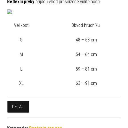
Reflexní prvky
přijdou vhod při snížené viditelnosti.
Velikost
Obvod hrudníku
S
48 – 58 cm
M
54 – 64 cm
L
59 – 81 cm
XL
63 – 91 cm
DETAIL