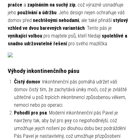
pračce
a
zapínáním na suchý zip
, což výrazně usnadňuje
jeho
používání a údržbu
. Jeho design nejen ochraňuje váš
domov před
nechtěnými nehodami
, ale také přináší
stylový
vzhled ve dvou barevných variantách
. Tento pás je
vynikající volbou
pro majitele psů, kteří hledají
spolehlivé a
snadno udržovatelné řešení
pro svého mazlíčka.
Výhody inkontinenčního pásu
Čistý domov
: Inkontinenční pás pomáhá udržet váš
domov čistý tím, že zachytává úniky moči, což je zvláště
užitečné u psů trpících inkontinencí způsobenou věkem,
nemocí nebo po operaci.
Pohodlí pro psa
: Moderní inkontinenční pás Pavel je
navrženy tak, aby byl pro
psy
co nejpohodlnější, což
umožňuje jejich nošení po dlouhou dobu bez podráždění.
Pás Pavel je nastavitelný, což umožňuje přizpůsobení