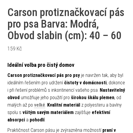
Carson protiznačkovací pás
pro psa Barva: Modrá,
Obvod slabin (cm): 40 – 60
159
Kč
Ideální volba pro čistý domov
Carson protiznačkovací pás pro psy
je navržen tak, aby byl
ideálním řešením pro udržení
čistoty v domácnosti
, dokonce
i při řešení problémů s inkontinencí vašeho psa.
Nastavitelný
obvod
umožňuje jeho použití pro
širokou škálu plemen
, od
malých až po
velké
.
Kvalitní materiál
z polyesteru a bavlny
spolu s
všitým savým materiálem
zajišťuje
efektivní
absorpci
a
pohodlí
.
Praktičnost Carson pásu je zvýrazněna možností
praní v