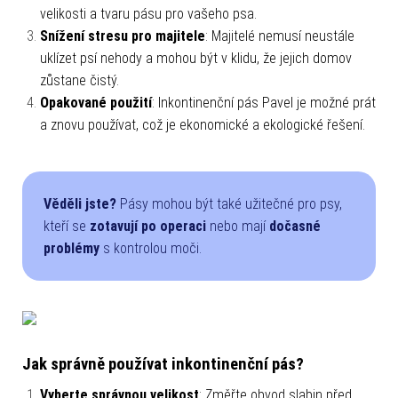
velikosti a tvaru pásu pro vašeho psa.
Snížení stresu pro majitele
: Majitelé nemusí neustále
uklízet psí nehody a mohou být v klidu, že jejich domov
zůstane čistý.
Opakované použití
: Inkontinenční pás Pavel je možné prát
a znovu používat, což je ekonomické a ekologické řešení.
Věděli jste?
Pásy mohou být také užitečné pro psy,
kteří se
zotavují po operaci
nebo mají
dočasné
problémy
s kontrolou moči.
Jak správně používat inkontinenční pás?
Vyberte správnou velikost
: Změřte obvod slabin před