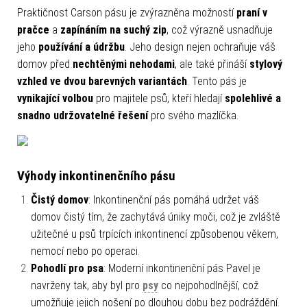
Praktičnost Carson pásu je zvýrazněna možností
praní v
pračce
a
zapínáním na suchý zip
, což výrazně usnadňuje
jeho
používání a údržbu
. Jeho design nejen ochraňuje váš
domov před
nechtěnými nehodami
, ale také přináší
stylový
vzhled ve dvou barevných variantách
. Tento pás je
vynikající volbou
pro majitele psů, kteří hledají
spolehlivé a
snadno udržovatelné řešení
pro svého mazlíčka.
Výhody inkontinenčního pásu
Čistý domov
: Inkontinenční pás pomáhá udržet váš
domov čistý tím, že zachytává úniky moči, což je zvláště
užitečné u psů trpících inkontinencí způsobenou věkem,
nemocí nebo po operaci.
Pohodlí pro psa
: Moderní inkontinenční pás Pavel je
navrženy tak, aby byl pro
psy
co nejpohodlnější, což
umožňuje jejich nošení po dlouhou dobu bez podráždění.