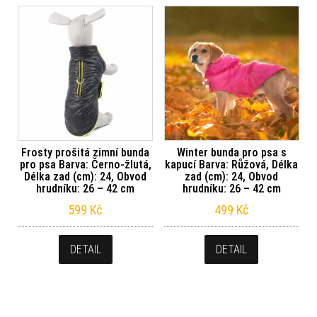
Frosty prošitá zimní bunda
Winter bunda pro psa s
pro psa Barva: Černo-žlutá,
kapucí Barva: Růžová, Délka
Délka zad (cm): 24, Obvod
zad (cm): 24, Obvod
hrudníku: 26 – 42 cm
hrudníku: 26 – 42 cm
599
Kč
499
Kč
DETAIL
DETAIL