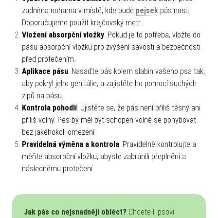
zadníma nohama v místě, kde bude
pejsek
pás nosit.
Doporučujeme použít krejčovský metr.
Vložení absorpční vložky
: Pokud je to potřeba, vložte do
pásu absorpční vložku pro zvýšení savosti a bezpečnosti
před protečením.
Aplikace pásu
: Nasaďte pás kolem slabin vašeho psa tak,
aby pokryl jeho genitálie, a zajistěte ho pomocí suchých
zipů na pásu.
Kontrola pohodlí
: Ujistěte se, že pás není příliš těsný ani
příliš volný. Pes by měl být schopen volně se pohybovat
bez jakéhokoli omezení.
Pravidelná výměna a kontrola
: Pravidelně kontrolujte a
měňte absorpční vložku, abyste zabránili přeplnění a
následnému protečení.
Jak pás co nejsnadněji obléct?
Chcete-li psovi