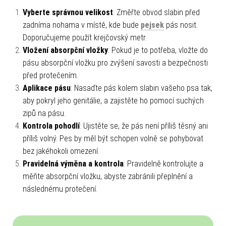
Vyberte správnou velikost
: Změřte obvod slabin před
zadníma nohama v místě, kde bude
pejsek
pás nosit.
Doporučujeme použít krejčovský metr.
Vložení absorpční vložky
: Pokud je to potřeba, vložte do
pásu absorpční vložku pro zvýšení savosti a bezpečnosti
před protečením.
Aplikace pásu
: Nasaďte pás kolem slabin vašeho psa tak,
aby pokryl jeho genitálie, a zajistěte ho pomocí suchých
zipů na pásu.
Kontrola pohodlí
: Ujistěte se, že pás není příliš těsný ani
příliš volný. Pes by měl být schopen volně se pohybovat
bez jakéhokoli omezení.
Pravidelná výměna a kontrola
: Pravidelně kontrolujte a
měňte absorpční vložku, abyste zabránili přeplnění a
následnému protečení.