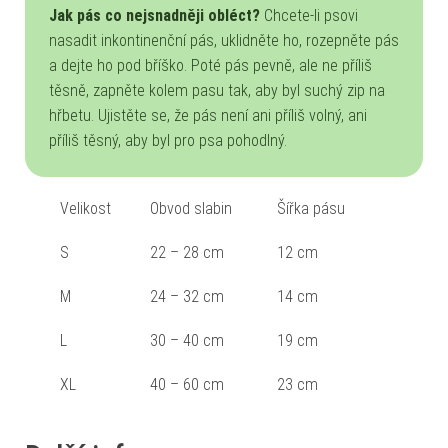
Jak pás co nejsnadněji obléct?
Chcete-li psovi
nasadit inkontinenční pás, uklidněte ho, rozepněte pás
a dejte ho pod bříško. Poté pás pevně, ale ne příliš
těsně, zapněte kolem pasu tak, aby byl suchý zip na
hřbetu. Ujistěte se, že pás není ani příliš volný, ani
příliš těsný, aby byl pro psa pohodlný.
Velikost
Obvod slabin
Šířka pásu
S
22 – 28 cm
12 cm
M
24 – 32 cm
14 cm
L
30 – 40 cm
19 cm
XL
40 – 60 cm
23 cm