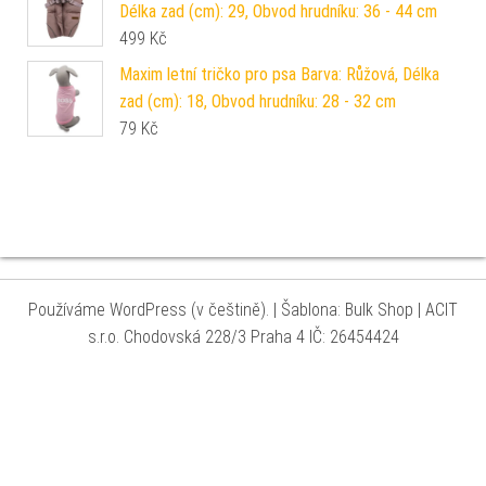
Délka zad (cm): 29, Obvod hrudníku: 36 - 44 cm
499
Kč
Maxim letní tričko pro psa Barva: Růžová, Délka
zad (cm): 18, Obvod hrudníku: 28 - 32 cm
79
Kč
Používáme WordPress (v češtině).
|
Šablona: Bulk Shop
| ACIT
s.r.o. Chodovská 228/3 Praha 4 IČ: 26454424