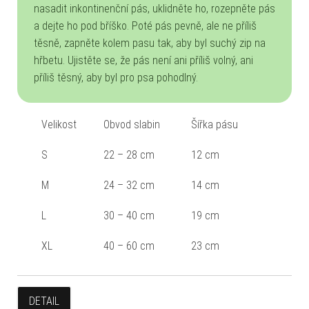
nasadit inkontinenční pás, uklidněte ho, rozepněte pás
a dejte ho pod bříško. Poté pás pevně, ale ne příliš
těsně, zapněte kolem pasu tak, aby byl suchý zip na
hřbetu. Ujistěte se, že pás není ani příliš volný, ani
příliš těsný, aby byl pro psa pohodlný.
Velikost
Obvod slabin
Šířka pásu
S
22 – 28 cm
12 cm
M
24 – 32 cm
14 cm
L
30 – 40 cm
19 cm
XL
40 – 60 cm
23 cm
DETAIL