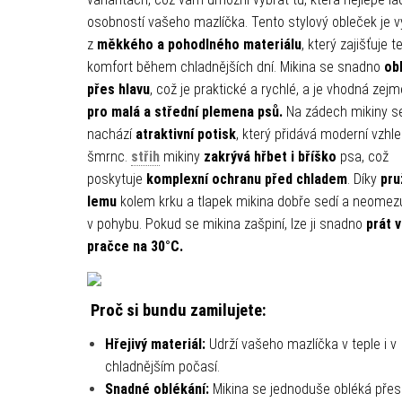
osobností vašeho mazlíčka. Tento stylový obleček je 
z
měkkého a pohodlného materiálu
, který zajišťuje t
komfort během chladnějších dní. Mikina se snadno
ob
přes hlavu
, což je praktické a rychlé, a je vhodná zej
pro malá a střední plemena psů.
Na zádech mikiny s
nachází
atraktivní potisk
, který přidává moderní vzhle
šmrnc.
střih
mikiny
zakrývá
hřbet i bříško
psa, což
poskytuje
komplexní ochranu před chladem
. Díky
pr
lemu
kolem krku a tlapek mikina dobře sedí a neomez
v pohybu. Pokud se mikina zašpiní, lze ji snadno
prát v
pračce na 30°C.
Proč si bundu zamilujete:
Hřejivý materiál:
Udrží vašeho mazlíčka v teple i v
chladnějším počasí.
Snadné oblékání:
Mikina se jednoduše obléká přes 