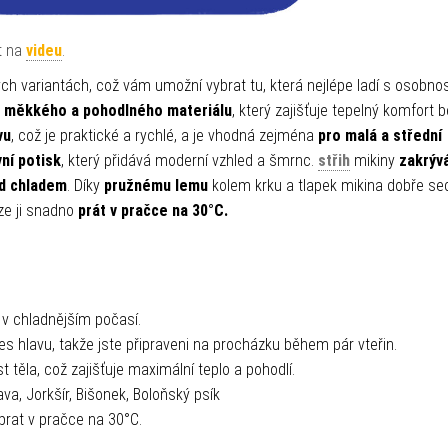
t na
videu
.
ch variantách, což vám umožní vybrat tu, která nejlépe ladí s osobnos
z
měkkého a pohodlného materiálu
, který zajišťuje tepelný komfort
vu
, což je praktické a rychlé, a je vhodná zejména
pro malá a střední
vní potisk
, který přidává moderní vzhled a šmrnc.
střih
mikiny
zakrýv
d chladem
. Díky
pružnému lemu
kolem krku a tlapek mikina dobře sed
ze ji snadno
prát v pračce na 30°C.
 v chladnějším počasí.
s hlavu, takže jste připraveni na procházku během pár vteřin.
t těla, což zajišťuje maximální teplo a pohodlí.
ava, Jorkšír, Bišonek, Boloňský psík
prat v pračce na 30°C.