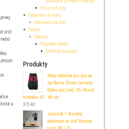
pohodlné a hřejivé oblečky
Vesty pro psy
Dekorace do bytu
 prvky
Dekorace na stůl
Hobby
t srst
Zábava
 nebo
Originální dárky
Dárkové poukazy
ítko
utnosti
Produkty
bo
Rainy obleček pro psa na
zip Barva: Černo-červená,
Délka zad (cm): 30, Obvod
račce.
hrudníku: 42 - 46 cm
 čistá a
375
Kč
Jezevčík 1 dřevěná
dekorace na zeď Rozměr
(cm): 38 x 21