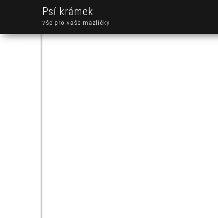
Psí krámek
vše pro vaše mazlíčky