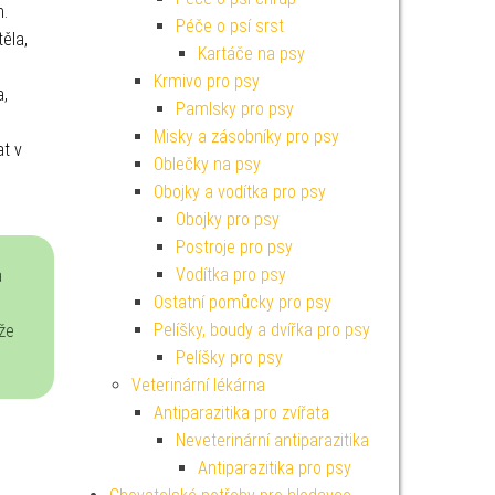
n.
Péče o psí srst
ěla,
Kartáče na psy
Krmivo pro psy
a,
Pamlsky pro psy
Misky a zásobníky pro psy
at v
Oblečky na psy
Obojky a vodítka pro psy
Obojky pro psy
Postroje pro psy
Vodítka pro psy
a
Ostatní pomůcky pro psy
Pelíšky, boudy a dvířka pro psy
ože
Pelíšky pro psy
Veterinární lékárna
Antiparazitika pro zvířata
Neveterinární antiparazitika
Antiparazitika pro psy