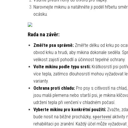
Narovnejte mikinu a natáhněte ji podél hřbetu smě
ocásku.
Rada na závěr:
Změřte psa správně:
Změřte délku od krku po oca
obvod krku a hrudi, aby mikina dokonale seděla. Sp
velikost zajistí pohodlí a účinnost tepelné ochrany.
Volte mikinu podle typu srsti:
Krátkosrstí psi potř
více tepla, zatímco dlouhosrstí mohou vyžadovat le
varianty.
Ochrana proti chladu:
Pro psy s citlivostí na chlad,
jsou malá plemena nebo starší psi, je mikina klíčov
udržení tepla při venčení v chladném počasí.
Vyberte mikinu pro konkrétní použití:
Zvažte, zda 
bude nosit na běžné procházky,
sportovní
aktivity 
rehabilitaci po zranění. Každý účel může vyžadovat 