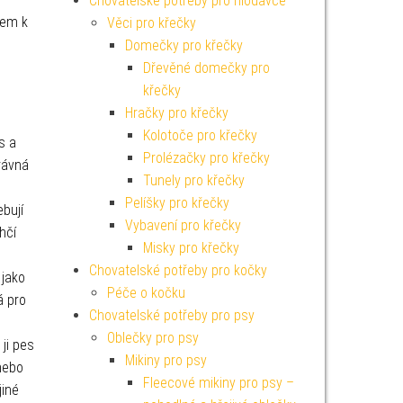
Chovatelské potřeby pro hlodavce
rem k
Věci pro křečky
Domečky pro křečky
Dřevěné domečky pro
křečky
Hračky pro křečky
Kolotoče pro křečky
s a
Prolézačky pro křečky
rávná
Tunely pro křečky
Pelíšky pro křečky
ebují
Vybavení pro křečky
hčí
Misky pro křečky
Chovatelské potřeby pro kočky
 jako
Péče o kočku
á pro
Chovatelské potřeby pro psy
Oblečky pro psy
ji pes
Mikiny pro psy
nebo
Fleecové mikiny pro psy –
jiné