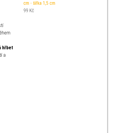
cm - šířka 1,5 cm
99
Kč
tí
 během
á
hřbet
í a