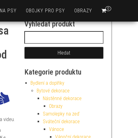
0
 NA PSY
OBOJKY PRO PSY
OBRAZY
Vyhledat produkt
sa
Vyhledávání
od
Kategorie produktu
Bydlení a doplňky
Bytové dekorace
Nástěnné dekorace
Obrazy
Samolepky na zeď
a videu.
Sváteční dekorace
Vánoce
h
Vánoční dekorace
í s