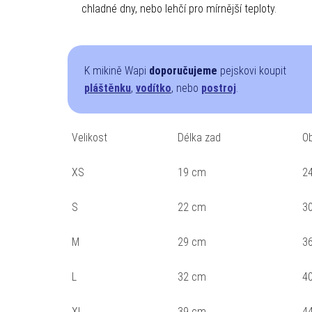
chladné dny, nebo lehčí pro mírnější teploty.
K mikině Wapi
doporučujeme
pejskovi koupit
pláštěnku
,
vodítko
, nebo
postroj
.
Velikost
Délka zad
O
XS
19 cm
2
S
22 cm
3
M
29 cm
3
L
32 cm
4
XL
39 cm
4