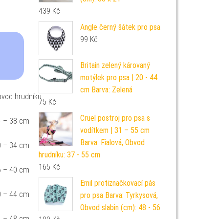
439
Kč
Angle černý šátek pro psa
99
Kč
Britain zelený károvaný
motýlek pro psa | 20 - 44
cm Barva: Zelená
bvod hrudníku
75
Kč
Cruel postroj pro psa s
4 – 38 cm
vodítkem | 31 – 55 cm
Barva: Fialová, Obvod
0 – 34 cm
hrudníku: 37 - 55 cm
165
Kč
6 – 40 cm
Emil protiznačkovací pás
0 – 44 cm
pro psa Barva: Tyrkysová,
Obvod slabin (cm): 48 - 56
4 – 48 cm