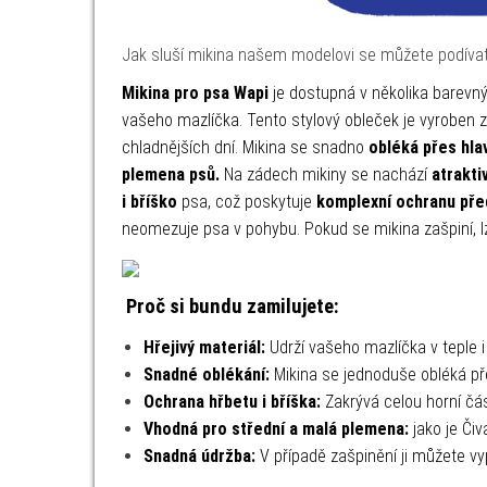
Jak sluší mikina našem modelovi se můžete podíva
Mikina pro psa Wapi
je dostupná v několika barevný
vašeho mazlíčka. Tento stylový obleček je vyroben 
chladnějších dní. Mikina se snadno
obléká přes hla
plemena psů.
Na zádech mikiny se nachází
atrakti
i bříško
psa, což poskytuje
komplexní ochranu pře
neomezuje psa v pohybu. Pokud se mikina zašpiní, l
Proč si bundu zamilujete:
Hřejivý materiál:
Udrží vašeho mazlíčka v teple i
Snadné oblékání:
Mikina se jednoduše obléká pře
Ochrana hřbetu i bříška:
Zakrývá celou horní čás
Vhodná pro střední a malá plemena:
jako je Čiv
Snadná údržba:
V případě zašpinění ji můžete vy