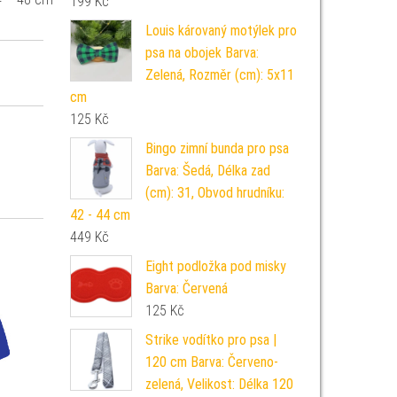
199
Kč
Louis károvaný motýlek pro
psa na obojek Barva:
Zelená, Rozměr (cm): 5x11
cm
125
Kč
Bingo zimní bunda pro psa
Barva: Šedá, Délka zad
(cm): 31, Obvod hrudníku:
42 - 44 cm
449
Kč
Eight podložka pod misky
Barva: Červená
125
Kč
Strike vodítko pro psa |
120 cm Barva: Červeno-
zelená, Velikost: Délka 120