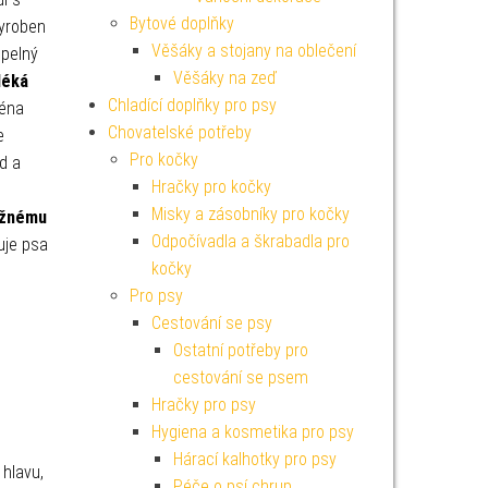
Bytové doplňky
vyroben
Věšáky a stojany na oblečení
epelný
Věšáky na zeď
léká
Chladící doplňky pro psy
ména
Chovatelské potřeby
e
Pro kočky
d a
Hračky pro kočky
Misky a zásobníky pro kočky
užnému
Odpočívadla a škrabadla pro
uje psa
kočky
Pro psy
Cestování se psy
Ostatní potřeby pro
cestování se psem
Hračky pro psy
Hygiena a kosmetika pro psy
Hárací kalhotky pro psy
hlavu,
Péče o psí chrup