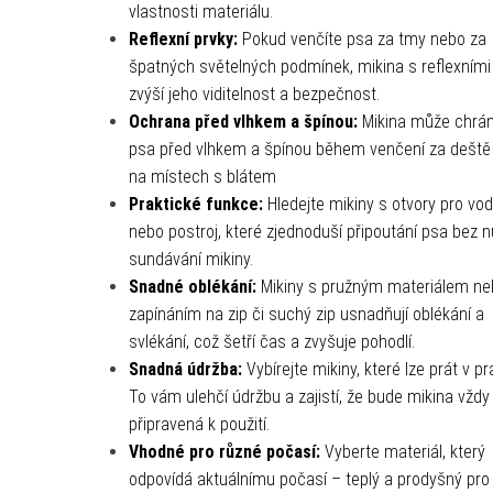
vlastnosti materiálu.
Reflexní prvky:
Pokud venčíte psa za tmy nebo za
špatných světelných podmínek, mikina s reflexními
zvýší jeho viditelnost a bezpečnost.
Ochrana před vlhkem a špínou:
Mikina může chráni
psa před vlhkem a špínou během venčení za deště
na místech s blátem
Praktické funkce:
Hledejte mikiny s otvory pro vod
nebo postroj, které zjednoduší připoutání psa bez n
sundávání mikiny.
Snadné oblékání:
Mikiny s pružným materiálem ne
zapínáním na zip či suchý zip usnadňují oblékání a
svlékání, což šetří čas a zvyšuje pohodlí.
Snadná údržba:
Vybírejte mikiny, které lze prát v p
To vám ulehčí údržbu a zajistí, že bude mikina vždy
připravená k použití.
Vhodné pro různé počasí:
Vyberte materiál, který
odpovídá aktuálnímu počasí – teplý a prodyšný pro