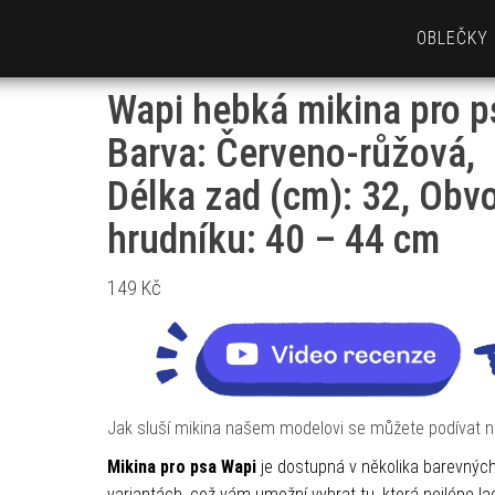
OBLEČKY
Wapi hebká mikina pro p
Barva: Červeno-růžová,
Délka zad (cm): 32, Obv
hrudníku: 40 – 44 cm
149
Kč
Jak sluší mikina našem modelovi se můžete podívat n
Mikina pro psa Wapi
je dostupná v několika barevnýc
variantách, což vám umožní vybrat tu, která nejlépe lad