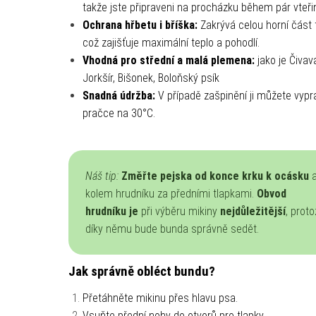
takže jste připraveni na procházku během pár vteři
Ochrana hřbetu i bříška:
Zakrývá celou horní část t
což zajišťuje maximální teplo a pohodlí.
Vhodná pro střední a malá plemena:
jako je Čivav
Jorkšír, Bišonek, Boloňský psík
Snadná údržba:
V případě zašpinění ji můžete vypr
pračce na 30°C.
Náš tip:
Změřte pejska od konce krku k ocásku
kolem hrudníku za předními tlapkami.
Obvod
hrudníku je
při výběru mikiny
nejdůležitější
, prot
díky němu bude bunda správně sedět.
Jak správně obléct bundu?
Přetáhněte mikinu přes hlavu psa.
Vsuňte přední nohy do otvorů pro tlapky.