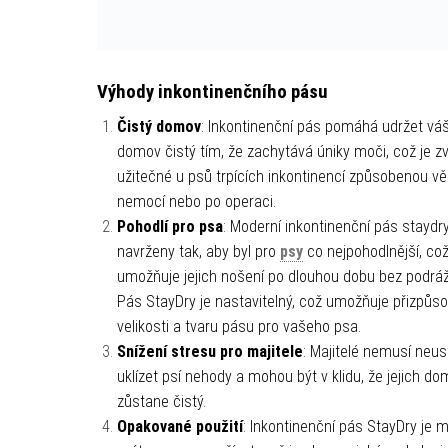
Výhody inkontinenčního pásu
Čistý domov
: Inkontinenční pás pomáhá udržet vá
domov čistý tím, že zachytává úniky moči, což je z
užitečné u psů trpících inkontinencí způsobenou v
nemocí nebo po operaci.
Pohodlí pro psa
: Moderní inkontinenční pás staydry
navrženy tak, aby byl pro
psy
co nejpohodlnější, co
umožňuje jejich nošení po dlouhou dobu bez podráž
Pás StayDry je nastavitelný, což umožňuje přizpůs
velikosti a tvaru pásu pro vašeho psa.
Snížení stresu pro majitele
: Majitelé nemusí neus
uklízet psí nehody a mohou být v klidu, že jejich d
zůstane čistý.
Opakované použití
: Inkontinenční pás StayDry je 