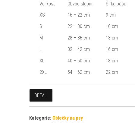
Velikost
Obvod slabin
Šířka pásu
XS
16 – 22 cm
9 cm
S
22 – 30 cm
10 cm
M
28 – 36 cm
13 cm
L
32 – 42 cm
16 cm
XL
40 – 50 cm
18 cm
2XL
54 – 62 cm
22 cm
DETAIL
Kategorie:
Oblečky na psy