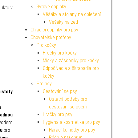
Bytové doplňky
duktu v
Věšáky a stojany na oblečení
Věšáky na zeď
Chladící doplňky pro psy
Chovatelské potřeby
Pro kočky
Hračky pro kočky
Misky a zásobníky pro kočky
Odpočívadla a škrabadla pro
kočky
Pro psy
Cestování se psy
istoty
Ostatní potřeby pro
cestování se psem
n
Hračky pro psy
nadnou
Hygiena a kosmetika pro psy
bvodem
Hárací kalhotky pro psy
ku
pro
Péče o psí chrup
ěma