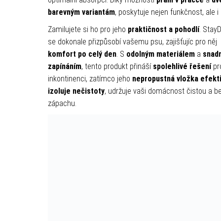
barevným variantám
, poskytuje nejen funkčnost, ale i 
Zamilujete si ho pro jeho
praktičnost a pohodlí
. Stay
se dokonale přizpůsobí vašemu psu, zajišťujíc pro něj
komfort po celý den
. S
odolným materiálem
a
snad
zapínáním
, tento produkt přináší
spolehlivé řešení
pr
inkontinenci, zatímco jeho
nepropustná vložka efekt
izoluje nečistoty
, udržuje vaši domácnost čistou a b
zápachu.