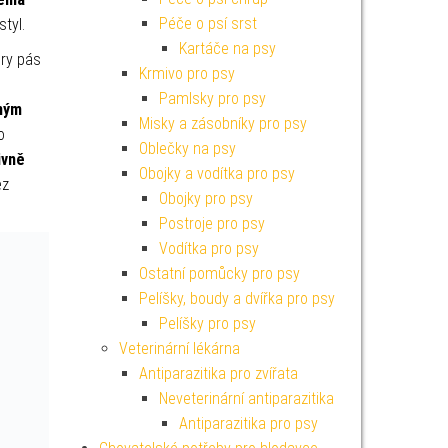
Péče o psí srst
styl.
Kartáče na psy
Dry pás
Krmivo pro psy
Pamlsky pro psy
ným
Misky a zásobníky pro psy
o
Oblečky na psy
ivně
Obojky a vodítka pro psy
ez
Obojky pro psy
Postroje pro psy
Vodítka pro psy
Ostatní pomůcky pro psy
Pelíšky, boudy a dvířka pro psy
Pelíšky pro psy
Veterinární lékárna
Antiparazitika pro zvířata
Neveterinární antiparazitika
Antiparazitika pro psy