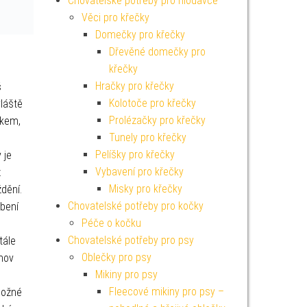
Chovatelské potřeby pro hlodavce
Věci pro křečky
Domečky pro křečky
Dřevěné domečky pro
křečky
Hračky pro křečky
š
Kolotoče pro křečky
vláště
Prolézačky pro křečky
ěkem,
Tunely pro křečky
Pelíšky pro křečky
 je
Vybavení pro křečky
ž
Misky pro křečky
dění.
Chovatelské potřeby pro kočky
obení
Péče o kočku
Chovatelské potřeby pro psy
tále
Oblečky pro psy
omov
Mikiny pro psy
Fleecové mikiny pro psy –
možné