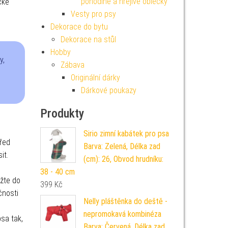
pohodlné a hřejivé oblečky
cké
Vesty pro psy
Dekorace do bytu
Dekorace na stůl
Hobby
y,
Zábava
Originální dárky
Dárkové poukazy
Produkty
Sirio zimní kabátek pro psa
před
Barva: Zelená, Délka zad
it.
(cm): 26, Obvod hrudníku:
38 - 40 cm
ožte do
399
Kč
čnosti
Nelly pláštěnka do deště -
nepromokavá kombinéza
sa tak,
Barva: Červená, Délka zad