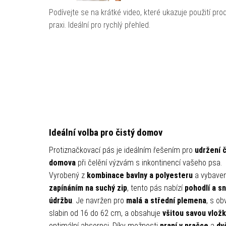
Podívejte se na krátké video, které ukazuje použití pro
praxi. Ideální pro rychlý přehled.
Ideální volba pro čistý domov
Protiznačkovací pás je ideálním řešením pro
udržení č
domova
při čelění výzvám s inkontinencí vašeho psa.
Vyrobený z
kombinace bavlny a polyesteru
a vybave
zapínáním na suchý zip
, tento pás nabízí
pohodlí a s
údržbu
. Je navržen pro
malá a střední plemena
, s o
slabin od 16 do 62 cm, a obsahuje
všitou savou vlož
optimální absorpci. Díky možnosti
praní v pračce
a
dv