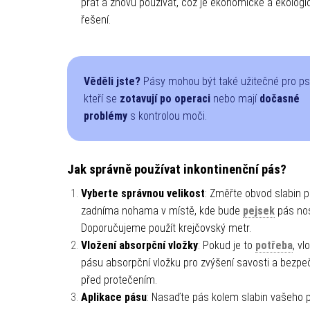
prát a znovu používat, což je ekonomické a ekologi
řešení.
Věděli jste?
Pásy mohou být také užitečné pro ps
kteří se
zotavují po operaci
nebo mají
dočasné
problémy
s kontrolou moči.
Jak správně používat inkontinenční pás?
Vyberte správnou velikost
: Změřte obvod slabin 
zadníma nohama v místě, kde bude
pejsek
pás nos
Doporučujeme použít krejčovský metr.
Vložení absorpční vložky
: Pokud je to
potřeba
, vl
pásu absorpční vložku pro zvýšení savosti a bezpe
před protečením.
Aplikace pásu
: Nasaďte pás kolem slabin vašeho p