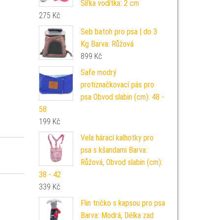
Šířka vodítka: 2 cm
275
Kč
Seb batoh pro psa | do 3
Kg Barva: Růžová
899
Kč
Safe modrý
protiznačkovací pás pro
psa Obvod slabin (cm): 48 -
58
199
Kč
Vela hárací kalhotky pro
psa s kšandami Barva:
Růžová, Obvod slabin (cm):
38 - 42
339
Kč
Flin tričko s kapsou pro psa
Barva: Modrá, Délka zad