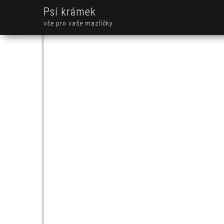
Psí krámek
vše pro vaše mazlíčky