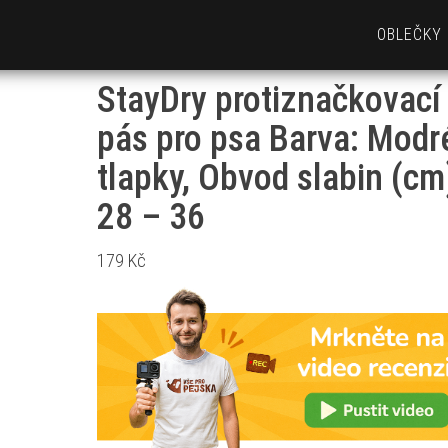
OBLEČKY
StayDry protiznačkovací
pás pro psa Barva: Modr
tlapky, Obvod slabin (cm
28 – 36
179
Kč