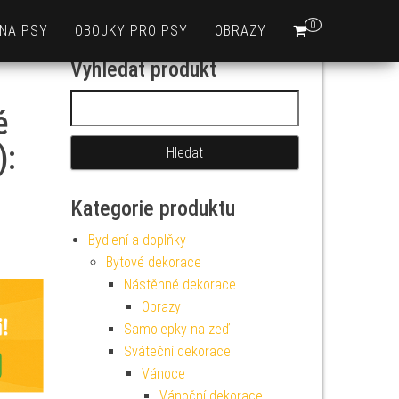
0
 NA PSY
OBOJKY PRO PSY
OBRAZY
Vyhledat produkt
Vyhledávání
é
):
Kategorie produktu
Bydlení a doplňky
Bytové dekorace
Nástěnné dekorace
Obrazy
Samolepky na zeď
Sváteční dekorace
Vánoce
Vánoční dekorace