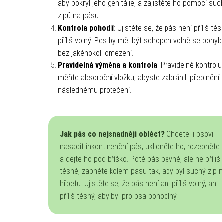
aby pokryl jeho genitálie, a zajistěte ho pomocí su
zipů na pásu.
Kontrola pohodlí
: Ujistěte se, že pás není příliš tě
příliš volný. Pes by měl být schopen volně se pohy
bez jakéhokoli omezení.
Pravidelná výměna a kontrola
: Pravidelně kontrolu
měňte absorpční vložku, abyste zabránili přeplnění 
následnému protečení.
Jak pás co nejsnadněji obléct?
Chcete-li psovi
nasadit inkontinenční pás, uklidněte ho, rozepněte
a dejte ho pod bříško. Poté pás pevně, ale ne příliš
těsně, zapněte kolem pasu tak, aby byl suchý zip 
hřbetu. Ujistěte se, že pás není ani příliš volný, ani
příliš těsný, aby byl pro psa pohodlný.