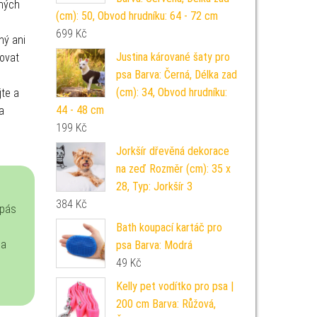
chých
(cm): 50, Obvod hrudníku: 64 - 72 cm
699
Kč
sný ani
Justina kárované šaty pro
bovat
psa Barva: Černá, Délka zad
(cm): 34, Obvod hrudníku:
jte a
44 - 48 cm
a
199
Kč
Jorkšír dřevěná dekorace
na zeď Rozměr (cm): 35 x
28, Typ: Jorkšír 3
384
Kč
 pás
Bath koupací kartáč pro
na
psa Barva: Modrá
49
Kč
Kelly pet vodítko pro psa |
200 cm Barva: Růžová,