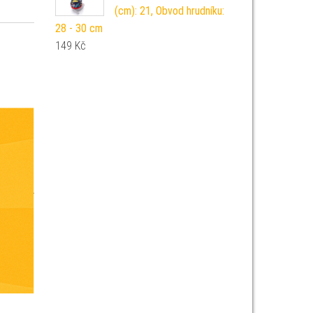
(cm): 21, Obvod hrudníku:
28 - 30 cm
149
Kč