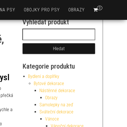
0
 NA PSY
OBOJKY PRO PSY
OBRAZY
Vyhledat produkt
Vyhledávání
,
Kategorie produktu
ysl
Bydlení a doplňky
Bytové dekorace
o
Nástěnné dekorace
 přečká
Obrazy
Samolepky na zeď
ychle a
Sváteční dekorace
Vánoce
o
Vánoční dekorace