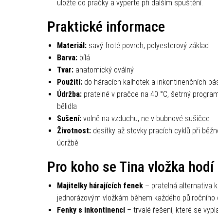
uložte do pračky a vyperte při dalším spuštění.
Praktické informace
Materiál:
savý froté povrch, polyesterový základ
Barva:
bílá
Tvar:
anatomický oválný
Použití:
do háracích kalhotek a inkontinenčních pá
Údržba:
pratelné v pračce na 40 °C, šetrný program
bělidla
Sušení:
volně na vzduchu, ne v bubnové sušičce
Životnost:
desítky až stovky pracích cyklů při běžn
údržbě
Pro koho se Tina vložka hodí
Majitelky hárajících fenek
– pratelná alternativa k
jednorázovým vložkám během každého půlročního c
Fenky s inkontinencí
– trvalé řešení, které se vypla