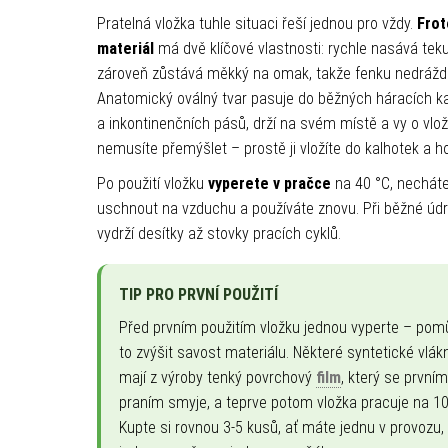
Pratelná vložka tuhle situaci řeší jednou pro vždy.
Frot
materiál
má dvě klíčové vlastnosti: rychle nasává teku
zároveň zůstává měkký na omak, takže fenku nedráždí
Anatomický oválný tvar pasuje do běžných háracích k
a inkontinenčních pásů, drží na svém místě a vy o vlo
nemusíte přemýšlet – prostě ji vložíte do kalhotek a h
Po použití vložku
vyperete v pračce
na 40 °C, nechát
uschnout na vzduchu a používáte znovu. Při běžné úd
vydrží desítky až stovky pracích cyklů.
TIP PRO PRVNÍ POUŽITÍ
Před prvním použitím vložku jednou vyperte – pom
to zvýšit savost materiálu. Některé syntetické vlák
mají z výroby tenký povrchový
film
, který se prvním
praním smyje, a teprve potom vložka pracuje na 1
Kupte si rovnou 3-5 kusů, ať máte jednu v provozu,