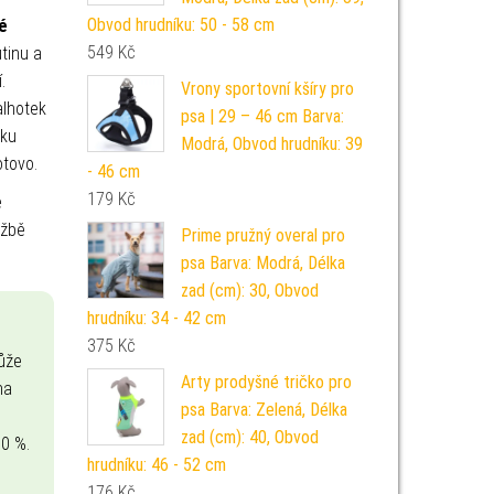
Obvod hrudníku: 50 - 58 cm
é
549
Kč
tinu a
.
Vrony sportovní kšíry pro
alhotek
psa | 29 – 46 cm Barva:
žku
Modrá, Obvod hrudníku: 39
otovo.
- 46 cm
179
Kč
e
ržbě
Prime pružný overal pro
psa Barva: Modrá, Délka
zad (cm): 30, Obvod
hrudníku: 34 - 42 cm
375
Kč
ůže
Arty prodyšné tričko pro
na
psa Barva: Zelená, Délka
zad (cm): 40, Obvod
00 %.
hrudníku: 46 - 52 cm
176
Kč