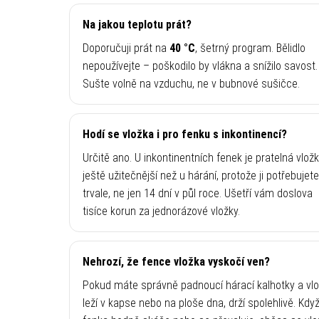
Na jakou teplotu prát?
Doporučuji prát na
40 °C
, šetrný program. Bělidlo
nepoužívejte – poškodilo by vlákna a snížilo savost.
Sušte volně na vzduchu, ne v bubnové sušičce.
Hodí se vložka i pro fenku s inkontinencí?
Určitě ano. U inkontinentních fenek je pratelná vlož
ještě užitečnější než u hárání, protože ji potřebujete
trvale, ne jen 14 dní v půl roce. Ušetří vám doslova
tisíce korun za jednorázové vložky.
Nehrozí, že fence vložka vyskočí ven?
Pokud máte správně padnoucí hárací kalhotky a vl
leží v kapse nebo na ploše dna, drží spolehlivě. Kdy