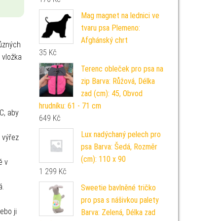
Mag magnet na lednici ve
tvaru psa Plemeno:
Afghánský chrt
různých
35
Kč
a vložka
Terenc obleček pro psa na
zip Barva: Růžová, Délka
zad (cm): 45, Obvod
hrudníku: 61 - 71 cm
C, aby
649
Kč
Lux nadýchaný pelech pro
 výřez
psa Barva: Šedá, Rozměr
(cm): 110 x 90
ě v
1 299
Kč
á.
Sweetie bavlněné tričko
pro psa s nášivkou palety
ebo ji
Barva: Zelená, Délka zad