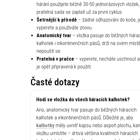
hárání použijete běžně 30-50 jednorázových vložek,
pratelná sada se zaplatí už za první cyklus.
Šetrnější k přírodě
– žádné odhazování do koše, j
vyperete a používáte znovu.
Anatomický tvar
– vložka pasuje do běžných hára
kalhotek i inkontinenčních pásů, drží na svém míst
nepouští se.
Pratelná v pračce
– vyperete, necháte uschnout a
je opět připravená k použití.
Časté dotazy
Hodí se vložka do všech háracích kalhotek?
Ano, anatomický tvar pasuje do běžných háracích
kalhotek a inkontinenčních pásů. Důležité je, aby
kalhotky
měly uvnitř kapsu nebo aspoň plochu, ka
vložku umístíte – drtivá většina kvalitních háracích