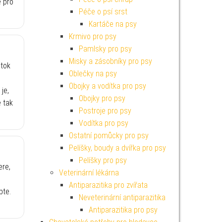
ě pro
Péče o psí srst
Kartáče na psy
Krmivo pro psy
Pamlsky pro psy
Misky a zásobníky pro psy
ýtok
Oblečky na psy
Obojky a vodítka pro psy
je,
Obojky pro psy
 tak
Postroje pro psy
Vodítka pro psy
Ostatní pomůcky pro psy
Pelíšky, boudy a dvířka pro psy
Pelíšky pro psy
ere,
Veterinární lékárna
Antiparazitika pro zvířata
bte.
Neveterinární antiparazitika
Antiparazitika pro psy