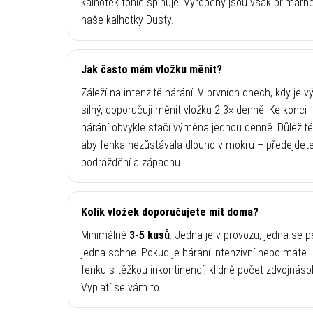
kalhotek tohle splňuje. Vyrobeny jsou však primárn
naše kalhotky Dusty.
Jak často mám vložku měnit?
Záleží na intenzitě hárání. V prvních dnech, kdy je v
silný, doporučuji měnit vložku 2-3× denně. Ke konci
hárání obvykle stačí výměna jednou denně. Důležité 
aby fenka nezůstávala dlouho v mokru – předejdete
podráždění a zápachu.
Kolik vložek doporučujete mít doma?
Minimálně
3-5 kusů
. Jedna je v provozu, jedna se p
jedna schne. Pokud je hárání intenzivní nebo máte
fenku s těžkou inkontinencí, klidně počet zdvojnáso
Vyplatí se vám to.