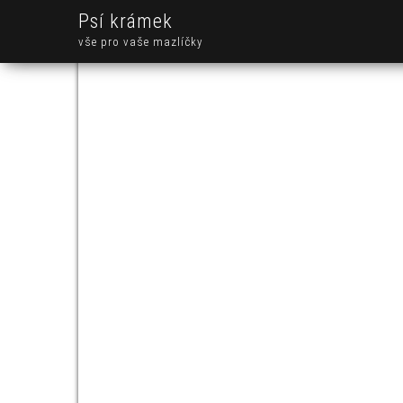
Psí krámek
vše pro vaše mazlíčky