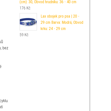
(cm): 30, Obvod hrudníku: 36 - 40 cm
176
Kč
Lax obojek pro psa | 20 -
29 cm Barva: Modrá, Obvod
krku: 24 - 29 cm
59
Kč
sů
, bez
é
yklu.
tí