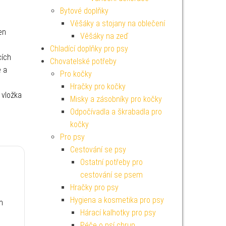
Bytové doplňky
Věšáky a stojany na oblečení
en
Věšáky na zeď
Chladící doplňky pro psy
cích
Chovatelské potřeby
ě a
Pro kočky
Hračky pro kočky
 vložka
Misky a zásobníky pro kočky
Odpočívadla a škrabadla pro
kočky
Pro psy
Cestování se psy
Ostatní potřeby pro
cestování se psem
Hračky pro psy
Hygiena a kosmetika pro psy
m
Hárací kalhotky pro psy
Péče o psí chrup