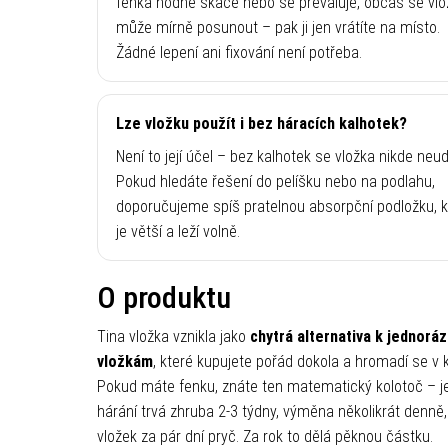
fenka hodně skáče nebo se převaluje, občas se vlo
může mírně posunout – pak ji jen vrátíte na místo.
Žádné lepení ani fixování není potřeba.
Lze vložku použít i bez háracích kalhotek?
Není to její účel – bez kalhotek se vložka nikde neud
Pokud hledáte řešení do pelíšku nebo na podlahu,
doporučujeme spíš pratelnou absorpční podložku, k
je větší a leží volně.
O produktu
Tina vložka vznikla jako
chytrá alternativa k jednorá
vložkám
, které kupujete pořád dokola a hromadí se v k
Pokud máte fenku, znáte ten matematický kolotoč – j
hárání trvá zhruba 2-3 týdny, výměna několikrát denně,
vložek za pár dní pryč. Za rok to dělá pěknou částku.