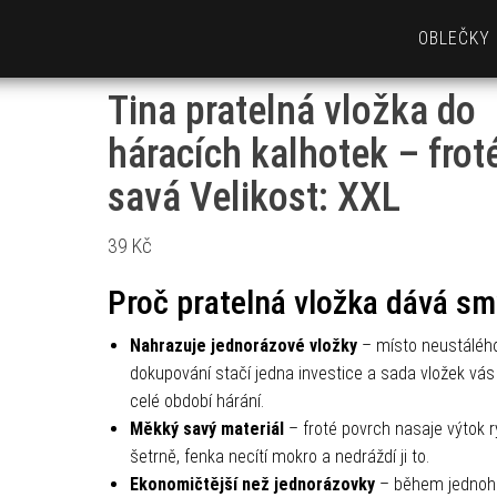
OBLEČKY
Tina pratelná vložka do
háracích kalhotek – froté
savá Velikost: XXL
39
Kč
Proč pratelná vložka dává sm
Nahrazuje jednorázové vložky
– místo neustáléh
dokupování stačí jedna investice a sada vložek vás
celé období hárání.
Měkký savý materiál
– froté povrch nasaje výtok r
šetrně, fenka necítí mokro a nedráždí ji to.
Ekonomičtější než jednorázovky
– během jednoh