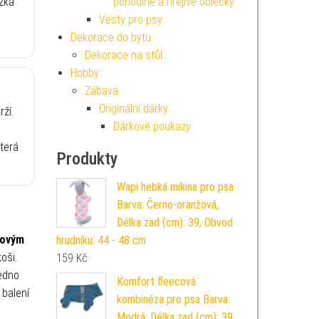
žka
pohodlné a hřejivé oblečky
Vesty pro psy
Dekorace do bytu
Dekorace na stůl
Hobby
Zábava
Originální dárky
rží.
Dárkové poukazy
terá
Produkty
Wapi hebká mikina pro psa
Barva: Černo-oranžová,
Délka zad (cm): 39, Obvod
zovým
hrudníku: 44 - 48 cm
oši.
159
Kč
edno
Komfort fleecová
 balení
kombinéza pro psa Barva:
Modrá, Délka zad (cm): 39,