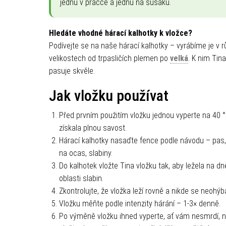
jednu v pračce a jednu na sušáku.
Hledáte vhodné hárací kalhotky k vložce?
Podívejte se na naše hárací kalhotky – vyrábíme je v 
velikostech od trpasličích plemen po
velká
. K nim Tin
pasuje skvěle.
Jak vložku používat
Před prvním použitím vložku jednou vyperte na 40 °
získala plnou savost.
Hárací kalhotky nasaďte fence podle návodu – pas,
na ocas, slabiny.
Do kalhotek vložte Tina vložku tak, aby ležela na dn
oblasti slabin.
Zkontrolujte, že vložka leží rovně a nikde se neohýb
Vložku měňte podle intenzity hárání – 1-3× denně.
Po výměně vložku ihned vyperte, ať vám nesmrdí, n