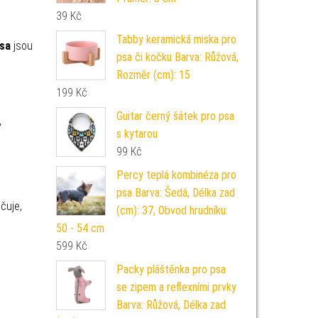
39
Kč
Tabby keramická miska pro
sa
jsou
psa či kočku Barva: Růžová,
Rozměr (cm): 15
199
Kč
Guitar černý šátek pro psa
y
s kytarou
99
Kč
Percy teplá kombinéza pro
psa Barva: Šedá, Délka zad
čuje,
(cm): 37, Obvod hrudníku:
50 - 54 cm
599
Kč
Packy pláštěnka pro psa
se zipem a reflexními prvky
Barva: Růžová, Délka zad