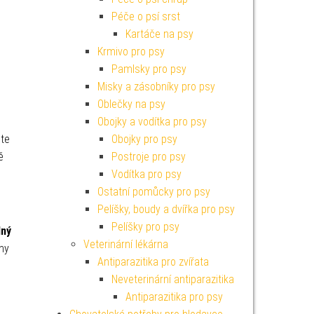
Péče o psí srst
Kartáče na psy
Krmivo pro psy
Pamlsky pro psy
Misky a zásobníky pro psy
Oblečky na psy
Obojky a vodítka pro psy
Obojky pro psy
ete
Postroje pro psy
ě
Vodítka pro psy
Ostatní pomůcky pro psy
Pelíšky, boudy a dvířka pro psy
Pelíšky pro psy
lný
Veterinární lékárna
ahy
Antiparazitika pro zvířata
Neveterinární antiparazitika
Antiparazitika pro psy