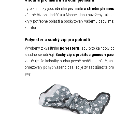
Vhodné pro malá a střední plemena
Tyto kalhotky jsou
ideální pro malá a střední plemen
včetně čivavy, Jorkšíra a Mopse. Jsou navrženy tak, a
kryly potřebné oblasti a poskytovaly vašemu psovi ma
komfort.
Polyester a suchý zip pro pohodlí
Vyrobeny z kvalitního
polyesteru
, jsou tyto kalhotky o
snadno se udržují.
Suchý zip s prošitou gumou v pas
zaručuje, že kalhotky budou pevně sedět na místě, ani
omezovaly
pohyb
vašeho psa. To je zvlášť důležité pro
psy
.