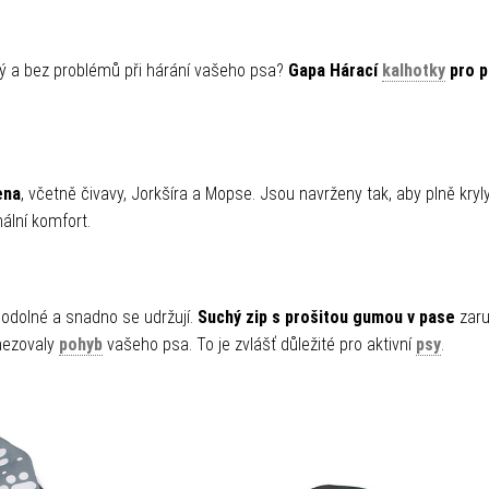
tý a bez problémů při hárání vašeho psa?
Gapa Hárací
kalhotky
pro p
ena
, včetně čivavy, Jorkšíra a Mopse. Jsou navrženy tak, aby plně kryl
ální komfort.
y odolné a snadno se udržují.
Suchý zip s prošitou gumou v pase
zaru
mezovaly
pohyb
vašeho psa. To je zvlášť důležité pro aktivní
psy
.