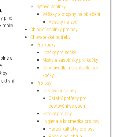
Bytové doplňky
a
,
Věšáky a stojany na oblečení
by plně
Věšáky na zeď
ximální
Chladící doplňky pro psy
Chovatelské potřeby
Pro kočky
Hračky pro kočky
dolné a
Misky a zásobníky pro kočky
e
Odpočívadla a škrabadla pro
ž by
kočky
 aktivní
Pro psy
Cestování se psy
Ostatní potřeby pro
cestování se psem
Hračky pro psy
Hygiena a kosmetika pro psy
Hárací kalhotky pro psy
Péče o psí chrup