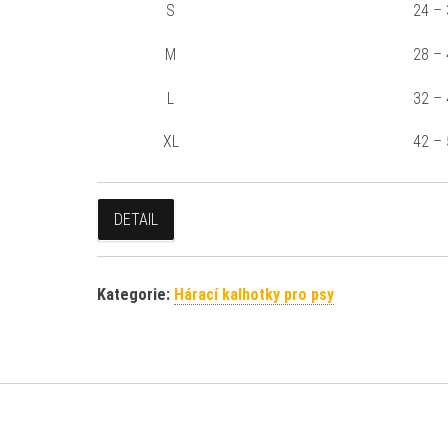
S
24 –
M
28 –
L
32 –
XL
42 –
DETAIL
Kategorie:
Hárací kalhotky pro psy