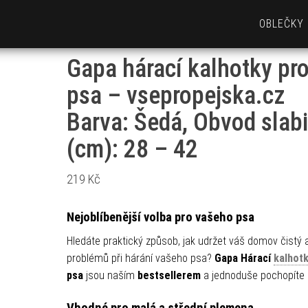
OBLEČKY
Gapa hárací kalhotky pr
psa – vsepropejska.cz
Barva: Šedá, Obvod slab
(cm): 28 – 42
219
Kč
Nejoblíbenější volba pro vašeho psa
Hledáte praktický způsob, jak udržet váš domov čistý 
problémů při hárání vašeho psa?
Gapa Hárací
kalhot
psa
jsou naším
bestsellerem
a jednoduše pochopíte 