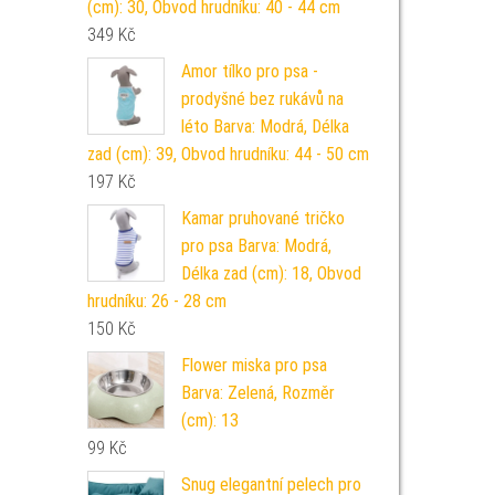
(cm): 30, Obvod hrudníku: 40 - 44 cm
349
Kč
Amor tílko pro psa -
prodyšné bez rukávů na
léto Barva: Modrá, Délka
zad (cm): 39, Obvod hrudníku: 44 - 50 cm
197
Kč
Kamar pruhované tričko
pro psa Barva: Modrá,
Délka zad (cm): 18, Obvod
hrudníku: 26 - 28 cm
150
Kč
Flower miska pro psa
Barva: Zelená, Rozměr
(cm): 13
99
Kč
Snug elegantní pelech pro