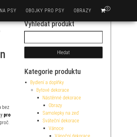
0
 NA PSY
OBOJKY PRO PSY
OBRAZY
Vyhledat produkt
o
Vyhledávání
in
Kategorie produktu
Bydlení a doplňky
Bytové dekorace
Nástěnné dekorace
Obrazy
a bez
Samolepky na zeď
ky
pro
Sváteční dekorace
proč.
Vánoce
Vánoční dekorace