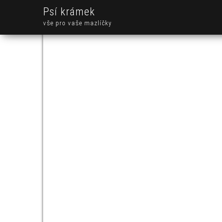
Psí krámek
vše pro vaše mazlíčky