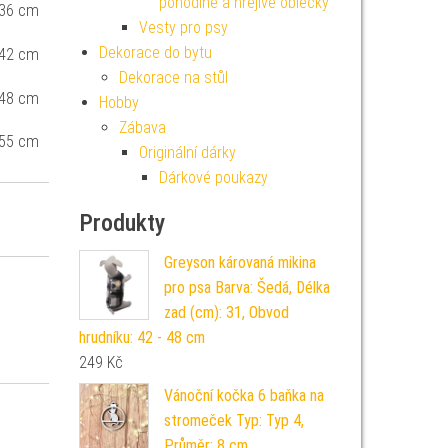
pohodlné a hřejivé oblečky
 36 cm
Vesty pro psy
Dekorace do bytu
 42 cm
Dekorace na stůl
 48 cm
Hobby
Zábava
 55 cm
Originální dárky
Dárkové poukazy
Produkty
Greyson károvaná mikina
pro psa Barva: Šedá, Délka
zad (cm): 31, Obvod
hrudníku: 42 - 48 cm
249
Kč
Vánoční kočka 6 baňka na
stromeček Typ: Typ 4,
Průměr: 8 cm