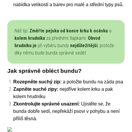
nabídka velikostí a barev pro malé a střední typy psů.
Náš tip:
Změřte pejska od konce krku k ocásku
a
kolem hrudníku
za předními tlapkami.
Obvod
hrudníku
je
při výběru bundy
nejdůležitější
, protože
díky němu bude bunda správně sedět.
Jak správně obléct bundu?
Rozepněte suchý zip:
a položte bundu na záda psa
Zapněte suché zipy:
nejdříve kolem krku a pak
kolem hrudníku
Zkontrolujte správné usazení:
Ujistěte se, že
bunda dobře sedí, nepřekáží psovi v pohybu a není
příliš těsná.