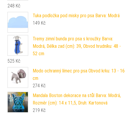
248
Kč
Tuka podložka pod misky pro psa Barva: Modrá
149
Kč
Tremy zimní bunda pro psa s kroužky Barva:
Modrá, Délka zad (cm): 39, Obvod hrudníku: 48 -
52 cm
525
Kč
Modo ochranný límec pro psa Obvod krku: 13 - 16
cm
274
Kč
Mandala Boston dekorace na stůl Barva: Modrá,
Rozměr (cm): 14 x 11,5, Druh: Kartonová
219
Kč