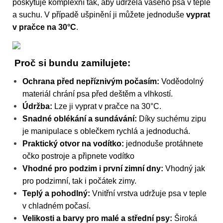
poskytuje komplexní tak, aby udržela vašeho psa v teple
a suchu. V případě ušpinění ji můžete jednoduše
vyprat
v pračce na 30°C
.
Proč si bundu zamilujete:
Ochrana před nepříznivým počasím:
Voděodolný
materiál chrání psa před deštěm a vlhkostí.
Údržba:
Lze ji vyprat v pračce na 30°C.
Snadné oblékání a sundávání:
Díky suchému zipu
je manipulace s oblečkem rychlá a jednoduchá.
Praktický otvor na vodítko:
jednoduše protáhnete
očko postroje a připnete vodítko
Vhodné pro podzim i první zimní dny:
Vhodný jak
pro podzimní, tak i počátek zimy.
Teplý a pohodlný:
Vnitřní vrstva udržuje psa v teple
v chladném počasí.
Velikosti a barvy pro malé a střední psy:
Široká