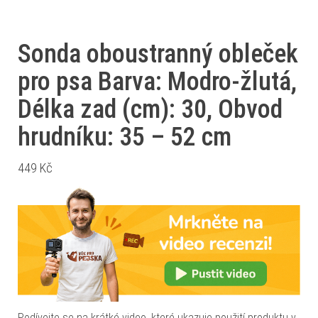
Sonda oboustranný obleček
pro psa Barva: Modro-žlutá,
Délka zad (cm): 30, Obvod
hrudníku: 35 – 52 cm
449
Kč
Podívejte se na krátké video, které ukazuje použití produktu v