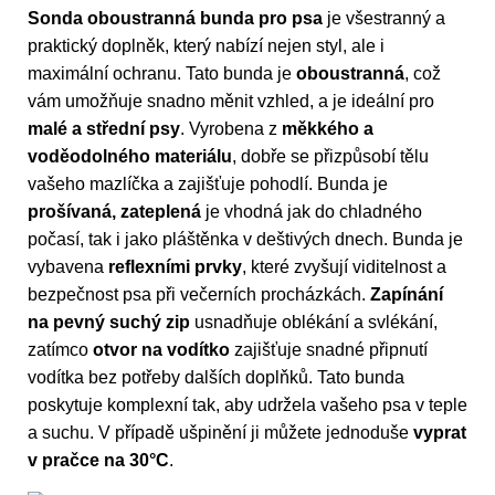
Sonda oboustranná bunda pro psa
je všestranný a
praktický doplněk, který nabízí nejen styl, ale i
maximální ochranu. Tato bunda je
oboustranná
, což
vám umožňuje snadno měnit vzhled, a je ideální pro
malé a střední psy
. Vyrobena z
měkkého a
voděodolného materiálu
, dobře se přizpůsobí tělu
vašeho mazlíčka a zajišťuje pohodlí. Bunda je
prošívaná, zateplená
je vhodná jak do chladného
počasí, tak i jako pláštěnka v deštivých dnech. Bunda je
vybavena
reflexními prvky
, které zvyšují viditelnost a
bezpečnost psa při večerních procházkách.
Zapínání
na pevný suchý zip
usnadňuje oblékání a svlékání,
zatímco
otvor na vodítko
zajišťuje snadné připnutí
vodítka bez potřeby dalších doplňků. Tato bunda
poskytuje komplexní tak, aby udržela vašeho psa v teple
a suchu. V případě ušpinění ji můžete jednoduše
vyprat
v pračce na 30°C
.