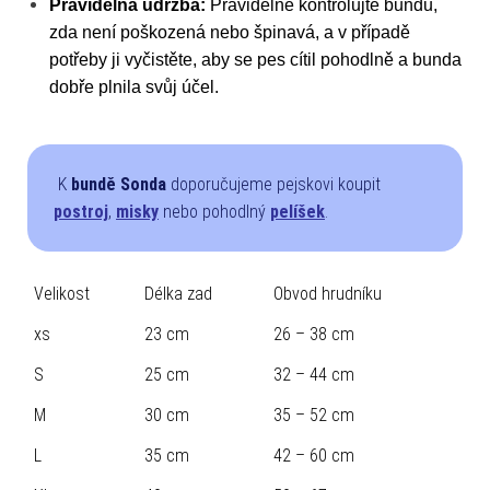
Pravidelná údržba:
Pravidelně kontrolujte bundu,
zda není poškozená nebo špinavá, a v případě
potřeby ji vyčistěte, aby se pes cítil pohodlně a bunda
dobře plnila svůj účel.
K
bundě Sonda
doporučujeme pejskovi koupit
postroj
,
misky
nebo pohodlný
pelíšek
.
Velikost
Délka zad
Obvod hrudníku
xs
23 cm
26 – 38 cm
S
25 cm
32 – 44 cm
M
30 cm
35 – 52 cm
L
35 cm
42 – 60 cm