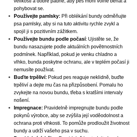
velikosti a dobře padne, aby pes mohl volně běhat a
pohybovat se.
Používejte pamlsky:
Při oblékání bundy odměňujte
psa pamlsky, aby si na tuto aktivitu rychle zvykl a
spojil ji s pozitivním zážitkem.
Používejte bundu podle počasí
: Ujistěte se, že
bundu nasazujete podle aktuálních povětrnostních
podmínek. Například, pokud je venku chladno a
vlhko, bunda poskytne ochranu, ale v teplém počasí ji
nemusíte používat.
Buďte trpěliví:
Pokud pes reaguje neklidně, buďte
trpěliví a dejte mu čas na přizpůsobení. Pomalu ho
zvykejte na novou bundu, třeba s kratšími intervaly
nošení.
Impregnace:
Pravidelně impregnujte bundu podle
pokynů výrobce, aby se zvýšila její voděodolnost a
ochrana proti vlhkosti. To pomůže prodloužit životnost
bundy a udrží vašeho psa v suchu.