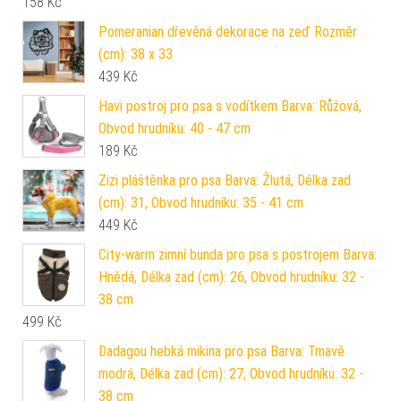
158
Kč
Pomeranian dřevěná dekorace na zeď Rozměr
(cm): 38 x 33
439
Kč
Havi postroj pro psa s vodítkem Barva: Růžová,
Obvod hrudníku: 40 - 47 cm
189
Kč
Zizi pláštěnka pro psa Barva: Žlutá, Délka zad
(cm): 31, Obvod hrudníku: 35 - 41 cm
449
Kč
City-warm zimní bunda pro psa s postrojem Barva:
Hnědá, Délka zad (cm): 26, Obvod hrudníku: 32 -
38 cm
499
Kč
Dadagou hebká mikina pro psa Barva: Tmavě
modrá, Délka zad (cm): 27, Obvod hrudníku: 32 -
38 cm