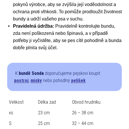
pokynů výrobce, aby se zvýšila její voděodolnost a
ochrana proti vlhkosti. To pomůže prodloužit životnost
bundy a udrží vašeho psa v suchu.
Pravidelná údržba:
Pravidelně kontrolujte bundu,
zda není poškozená nebo špinavá, a v případě
potřeby ji vyčistěte, aby se pes cítil pohodlně a bunda
dobře plnila svůj účel.
K
bundě Sonda
doporučujeme pejskovi koupit
postroj
,
misky
nebo pohodlný
pelíšek
.
Velikost
Délka zad
Obvod hrudníku
xs
23 cm
26 – 38 cm
S
25 cm
32 – 44 cm