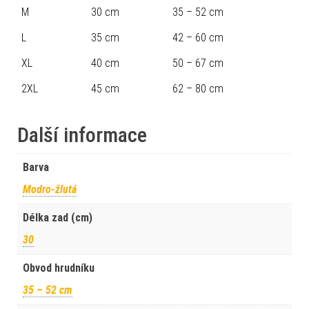
M
30 cm
35 – 52 cm
L
35 cm
42 – 60 cm
XL
40 cm
50 – 67 cm
2XL
45 cm
62 – 80 cm
Další informace
Barva
Modro-žlutá
Délka zad (cm)
30
Obvod hrudníku
35 – 52 cm