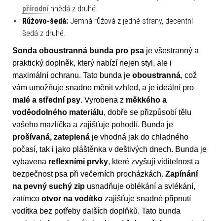
přírodní
hnědá z druhé.
Růžovo-šedá:
Jemná růžová z jedné strany, decentní
šedá z druhé.
Sonda oboustranná bunda pro psa
je všestranný a
praktický doplněk, který nabízí nejen styl, ale i
maximální ochranu. Tato bunda je
oboustranná
, což
vám umožňuje snadno měnit vzhled, a je ideální pro
malé a střední psy
. Vyrobena z
měkkého a
voděodolného materiálu
, dobře se přizpůsobí tělu
vašeho mazlíčka a zajišťuje pohodlí. Bunda je
prošívaná, zateplená
je vhodná jak do chladného
počasí, tak i jako pláštěnka v deštivých dnech. Bunda je
vybavena
reflexními prvky
, které zvyšují viditelnost a
bezpečnost psa při večerních procházkách.
Zapínání
na pevný suchý zip
usnadňuje oblékání a svlékání,
zatímco
otvor na vodítko
zajišťuje snadné připnutí
vodítka bez potřeby dalších doplňků. Tato bunda