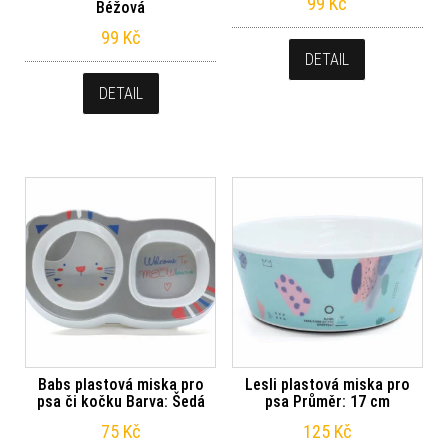
99
Kč
Béžová
99
Kč
DETAIL
DETAIL
Babs plastová miska pro
Lesli plastová miska pro
psa či kočku Barva: Šedá
psa Průměr: 17 cm
75
Kč
125
Kč