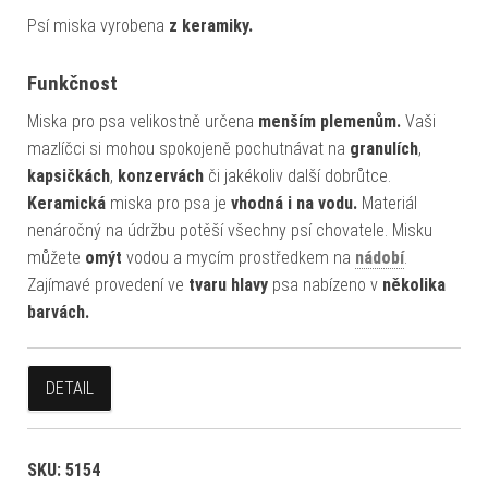
Psí miska vyrobena
z keramiky.
Funkčnost
Miska pro psa velikostně určena
menším plemenům.
Vaši
mazlíčci si mohou spokojeně pochutnávat na
granulích
,
kapsičkách
,
konzervách
či jakékoliv další dobrůtce.
Keramická
miska pro psa je
vhodná i na vodu.
Materiál
nenáročný na údržbu potěší všechny psí chovatele. Misku
můžete
omýt
vodou a mycím prostředkem na
nádobí
.
Zajímavé provedení ve
tvaru hlavy
psa nabízeno v
několika
barvách.
DETAIL
SKU:
5154