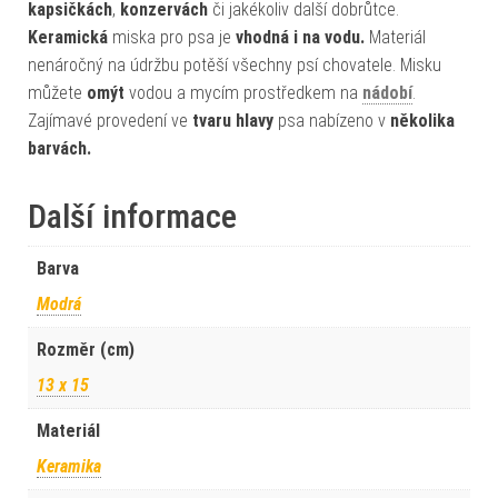
kapsičkách
,
konzervách
či jakékoliv další dobrůtce.
Keramická
miska pro psa je
vhodná i na vodu.
Materiál
nenáročný na údržbu potěší všechny psí chovatele. Misku
můžete
omýt
vodou a mycím prostředkem na
nádobí
.
Zajímavé provedení ve
tvaru hlavy
psa nabízeno v
několika
barvách.
Další informace
Barva
Modrá
Rozměr (cm)
13 x 15
Materiál
Keramika