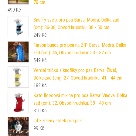
70 cm
499
Kč
Snuffy svetr pro psa Barva: Modrá, Délka zad
(cm): 36-38, Obvod hrudníku: 38 - 50 cm
249
Kč
Faraon bunda pro psa na ZIP Barva: Modrá, Délka
zad (cm): 45, Obvod hrudníku: 53 - 57 cm
549
Kč
Verdel tričko s knoflíky pro psa Barva: Žlutá,
Délka zad (cm): 27, Obvod hrudníku: 41 - 44 cm
182
Kč
Kate fleecová mikina pro psa Barva: Vínová, Délka
zad (cm): 32, Obvod hrudníku: 38 - 48 cm
310
Kč
Life zelený šátek pro psa
99
Kč