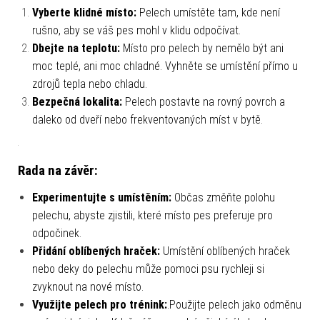
Vyberte klidné místo:
Pelech umístěte tam, kde není
rušno, aby se váš pes mohl v klidu odpočívat.
Dbejte na teplotu:
Místo pro pelech by nemělo být ani
moc teplé, ani moc chladné. Vyhněte se umístění přímo u
zdrojů tepla nebo chladu.
Bezpečná lokalita:
Pelech postavte na rovný povrch a
daleko od dveří nebo frekventovaných míst v bytě.
Rada na závěr:
Experimentujte s umístěním:
Občas změňte polohu
pelechu, abyste zjistili, které místo pes preferuje pro
odpočinek.
Přidání oblíbených hraček:
Umístění oblíbených hraček
nebo deky do pelechu může pomoci psu rychleji si
zvyknout na nové místo.
Využijte pelech pro trénink:
.Použijte pelech jako odměnu