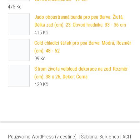
475
Kč
Judo oboustranná bunda pro psa Barva: Žlutá,
Délka zad (cm): 23, Obvod hrudníku: 33 - 36 cm
415
Kč
Cold chladící šátek pro psa Barva: Modrá, Rozměr
(cm): 48 - 52
99
Kč
Strom života velbloud dekorace na zeď Rozměr
(cm): 38 x 26, Dekor: Černá
439
Kč
Používáme WordPress (v češtině).
|
Šablona: Bulk Shop
| ACIT