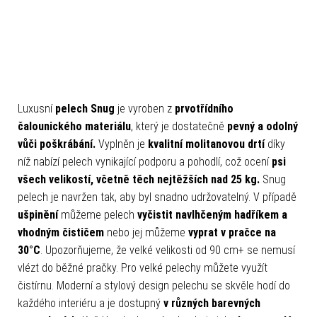
Luxusní
pelech Snug
je vyroben z
prvotřídního
čalounického materiálu
, který je dostatečně
pevný a odolný
vůči poškrábání.
Vyplněn je
kvalitní molitanovou drtí
díky
níž nabízí pelech vynikající podporu a pohodlí, což ocení
psi
všech velikostí, včetně těch nejtěžších nad 25 kg.
Snug
pelech je navržen tak, aby byl snadno udržovatelný. V případě
ušpinění
můžeme pelech
vyčistit navlhčeným hadříkem a
vhodným čističem
nebo jej můžeme
vyprat v pračce na
30°C
.
Upozorňujeme, že velké velikosti od 90 cm+ se nemusí
vlézt do běžné pračky. Pro velké pelechy můžete využít
čistírnu. Moderní a stylový design pelechu se skvěle hodí do
každého interiéru a je dostupný
v různých barevných