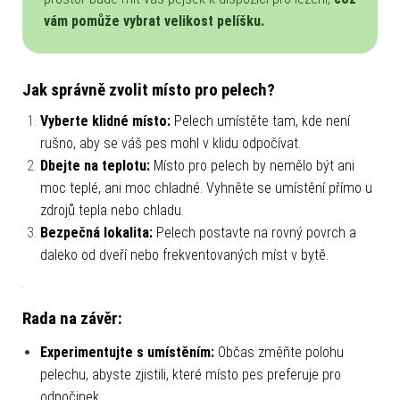
vám pomůže vybrat velikost pelíšku.
Jak správně zvolit místo pro pelech?
Vyberte klidné místo:
Pelech umístěte tam, kde není
rušno, aby se váš pes mohl v klidu odpočívat.
Dbejte na teplotu:
Místo pro pelech by nemělo být ani
moc teplé, ani moc chladné. Vyhněte se umístění přímo u
zdrojů tepla nebo chladu.
Bezpečná lokalita:
Pelech postavte na rovný povrch a
daleko od dveří nebo frekventovaných míst v bytě.
Rada na závěr:
Experimentujte s umístěním:
Občas změňte polohu
pelechu, abyste zjistili, které místo pes preferuje pro
odpočinek.