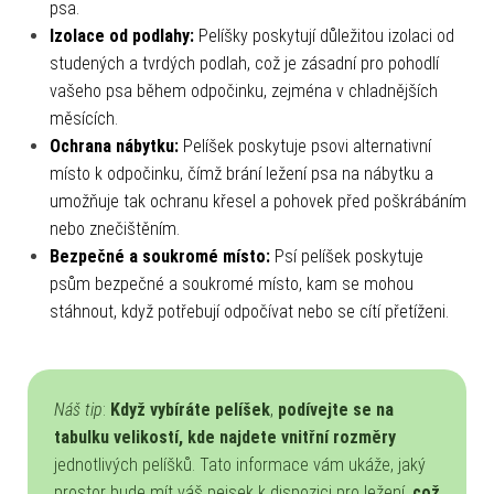
psa.
Izolace od podlahy:
Pelíšky poskytují důležitou izolaci od
studených a tvrdých podlah, což je zásadní pro pohodlí
vašeho psa během odpočinku, zejména v chladnějších
měsících.
Ochrana nábytku:
Pelíšek poskytuje psovi alternativní
místo k odpočinku, čímž brání ležení psa na nábytku a
umožňuje tak ochranu křesel a pohovek před poškrábáním
nebo znečištěním.
Bezpečné a soukromé místo:
Psí pelíšek poskytuje
psům bezpečné a soukromé místo, kam se mohou
stáhnout, když potřebují odpočívat nebo se cítí přetíženi.
Náš tip
:
Když vybíráte pelíšek
,
podívejte se na
tabulku velikostí, kde najdete vnitřní rozměry
jednotlivých pelíšků. Tato informace vám ukáže, jaký
prostor bude mít váš pejsek k dispozici pro ležení,
což