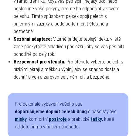
v rámci tréninku. Když váš pes splní nějaký úkol nebo
poslechne vaše pokyny, nechte ho odpočívat ve svém
pelechu. Tímto způsobem pejsek spojí pelech s
příjemnými zážitky a bude se tam cítit šťastně a
bezpečně.
Sezónní adaptace:
V zimě přidejte teplejší deku, v létě
zase poskytněte chladivou podložku, aby se váš pes cítil
pohodlně po celý rok.
Bezpečnost pro štěňata:
Pro štěňata vyberte pelech s
nízkými okraji a měkkou výplní, aby se snadno dostala
dovnitř a ven a zároveň se v něm cítila bezpečně.
Pro dokonalé vybavení vašeho psa
doporučujeme
doplnit pelech Snug
o naše stylové
misky
, komfortní
postroje
a praktické
tašky
, které
najdete přímo v našem obchodě.