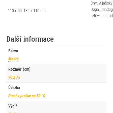
Chrt, Aljašsk
Doga, Bandog,
110 x 90, 130 x 110 cm
retrívr, Labr
Další informace
Barva
Modrá
Rozměr (cm)
90 x 75
Údržba
Praní v pračce na 30 °C
Výplň