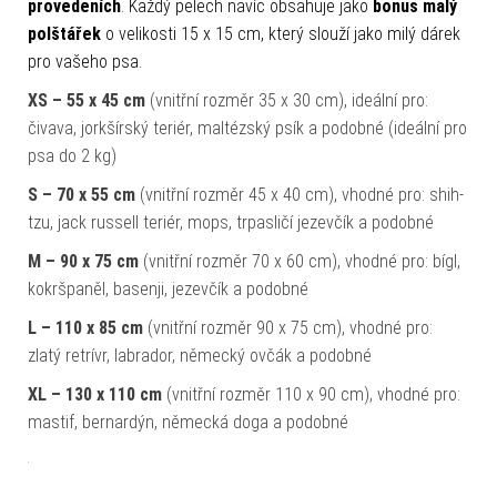
provedeních
. Každý pelech navíc obsahuje jako
bonus malý
polštářek
o velikosti 15 x 15 cm, který slouží jako milý dárek
pro vašeho psa.
XS – 55 x 45 cm
(vnitřní rozměr 35 x 30 cm), ideální pro:
čivava, jorkšírský teriér, maltézský psík a podobné (ideální pro
psa do 2 kg)
S – 70 x 55 cm
(vnitřní rozměr 45 x 40 cm), vhodné pro: shih-
tzu, jack russell teriér, mops, trpasličí jezevčík a podobné
M – 90 x 75 cm
(vnitřní rozměr 70 x 60 cm), vhodné pro: bígl,
kokršpaněl, basenji, jezevčík a podobné
L – 110 x 85 cm
(vnitřní rozměr 90 x 75 cm), vhodné pro:
zlatý retrívr, labrador, německý ovčák a podobné
XL – 130 x 110 cm
(vnitřní rozměr 110 x 90 cm), vhodné pro:
mastif, bernardýn, německá doga a podobné