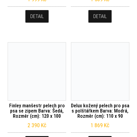
DETAIL
DETAIL
Finley manšestr pelech pro
Delux kožený pelech pro psa
psa se zipem Barva: Šedá,
s polštářkem Barva: Modrá,
Rozměr (cm): 120 x 100
Rozměr (cm): 110 x 90
2 390
Kč
1 869
Kč