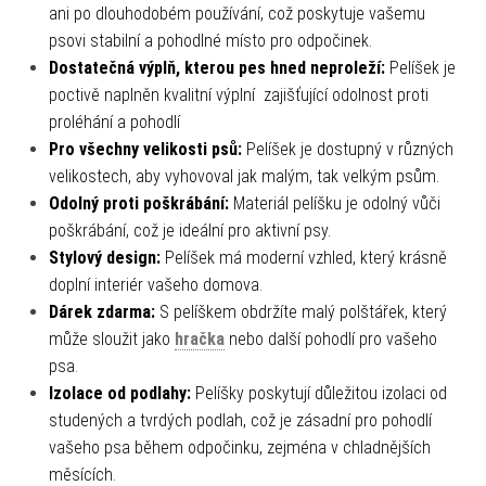
ani po dlouhodobém používání, což poskytuje vašemu
psovi stabilní a pohodlné místo pro odpočinek.
Dostatečná výplň, kterou pes hned neproleží:
Pelíšek je
poctivě naplněn kvalitní výplní zajišťující odolnost proti
proléhání a pohodlí
Pro všechny velikosti psů:
Pelíšek je dostupný v různých
velikostech, aby vyhovoval jak malým, tak velkým psům.
Odolný proti poškrábání:
Materiál pelíšku je odolný vůči
poškrábání, což je ideální pro aktivní psy.
Stylový design:
Pelíšek má moderní vzhled, který krásně
doplní interiér vašeho domova.
Dárek zdarma:
S pelíškem obdržíte malý polštářek, který
může sloužit jako
hračka
nebo další pohodlí pro vašeho
psa.
Izolace od podlahy:
Pelíšky poskytují důležitou izolaci od
studených a tvrdých podlah, což je zásadní pro pohodlí
vašeho psa během odpočinku, zejména v chladnějších
měsících.