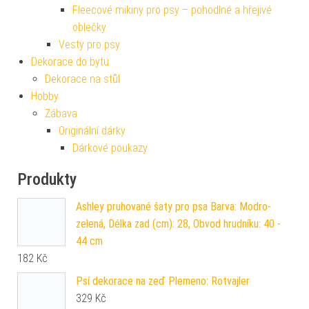
Fleecové mikiny pro psy – pohodlné a hřejivé
oblečky
Vesty pro psy
Dekorace do bytu
Dekorace na stůl
Hobby
Zábava
Originální dárky
Dárkové poukazy
Produkty
Ashley pruhované šaty pro psa Barva: Modro-
zelená, Délka zad (cm): 28, Obvod hrudníku: 40 -
44 cm
182
Kč
Psí dekorace na zeď Plemeno: Rotvajler
329
Kč