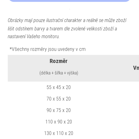
Obrázky mají pouze ilustrační charakter a reálně se může zboží
lišit odstínem barvy a tvarem dle zvolené velikosti zboží a
nastavení Vašeho monitoru.
*Všechny rozměry jsou uvedeny v cm
Rozměr
Vn
(délka + šířka + výška)
55 x 45 x 20
70 x 55 x 20
90 x 75 x 20
110 x 90 x 20
130 x 110 x 20