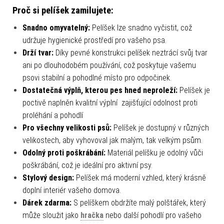
Proč si pelíšek zamilujete:
Snadno omyvatelný:
Pelíšek lze snadno vyčistit, což
udržuje hygienické prostředí pro vašeho psa.
Drží tvar:
Díky pevné konstrukci pelíšek neztrácí svůj tvar
ani po dlouhodobém používání, což poskytuje vašemu
psovi stabilní a pohodlné místo pro odpočinek.
Dostatečná výplň, kterou pes hned neproleží:
Pelíšek je
poctivě naplněn kvalitní výplní zajišťující odolnost proti
proléhání a pohodlí
Pro všechny velikosti psů:
Pelíšek je dostupný v různých
velikostech, aby vyhovoval jak malým, tak velkým psům.
Odolný proti poškrábání:
Materiál pelíšku je odolný vůči
poškrábání, což je ideální pro aktivní psy.
Stylový design:
Pelíšek má moderní vzhled, který krásně
doplní interiér vašeho domova.
Dárek zdarma:
S pelíškem obdržíte malý polštářek, který
může sloužit jako
hračka
nebo další pohodlí pro vašeho