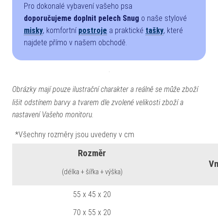
Pro dokonalé vybavení vašeho psa
doporučujeme
doplnit pelech Snug
o naše stylové
misky
, komfortní
postroje
a praktické
tašky
, které
najdete přímo v našem obchodě.
Obrázky mají pouze ilustrační charakter a reálně se může zboží
lišit odstínem barvy a tvarem dle zvolené velikosti zboží a
nastavení Vašeho monitoru.
*Všechny rozměry jsou uvedeny v cm
Rozměr
Vn
(délka + šířka + výška)
55 x 45 x 20
70 x 55 x 20