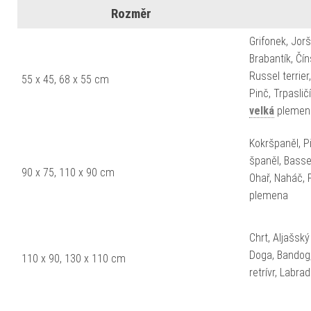
Rozměr
Grifonek, Jorš
Brabantík, Čí
Russel terrier
55 x 45, 68 x 55 cm
Pinč, Trpaslič
velká
plemen
Kokršpaněl, Pi
španěl, Basset,
90 x 75, 110 x 90 cm
Ohař, Naháč, 
plemena
Chrt, Aljašsk
Doga, Bandog,
110 x 90, 130 x 110 cm
retrívr, Labr