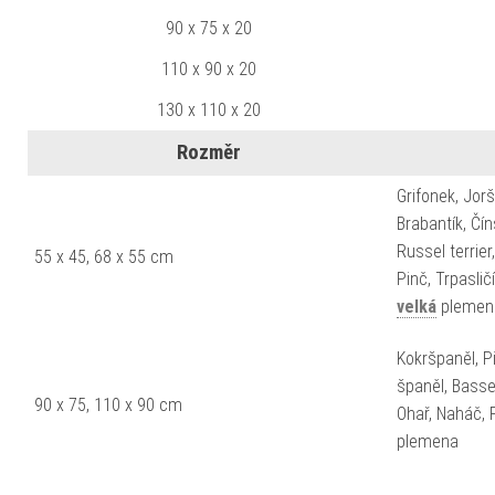
90 x 75 x 20
110 x 90 x 20
130 x 110 x 20
Rozměr
Grifonek, Jorš
Brabantík, Čí
Russel terrier
55 x 45, 68 x 55 cm
Pinč, Trpaslič
velká
plemen
Kokršpaněl, Pi
španěl, Basset,
90 x 75, 110 x 90 cm
Ohař, Naháč, 
plemena