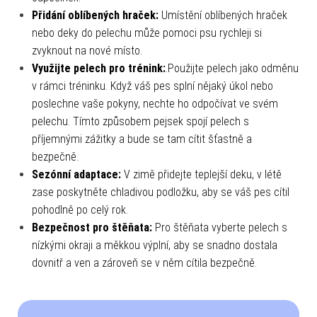
Přidání oblíbených hraček:
Umístění oblíbených hraček
nebo deky do pelechu může pomoci psu rychleji si
zvyknout na nové místo.
Využijte pelech pro trénink:
.Použijte pelech jako odměnu
v rámci tréninku. Když váš pes splní nějaký úkol nebo
poslechne vaše pokyny, nechte ho odpočívat ve svém
pelechu. Tímto způsobem pejsek spojí pelech s
příjemnými zážitky a bude se tam cítit šťastně a
bezpečně.
Sezónní adaptace:
V zimě přidejte teplejší deku, v létě
zase poskytněte chladivou podložku, aby se váš pes cítil
pohodlně po celý rok.
Bezpečnost pro štěňata:
Pro štěňata vyberte pelech s
nízkými okraji a měkkou výplní, aby se snadno dostala
dovnitř a ven a zároveň se v něm cítila bezpečně.