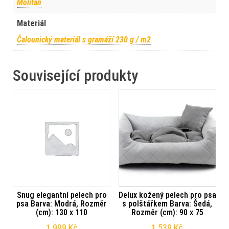
Molitan
Materiál
Čalounický materiál s gramáží 230 g / m2
Související produkty
Snug elegantní pelech pro
Delux kožený pelech pro psa
psa Barva: Modrá, Rozměr
s polštářkem Barva: Šedá,
(cm): 130 x 110
Rozměr (cm): 90 x 75
1 999
Kč
1 539
Kč