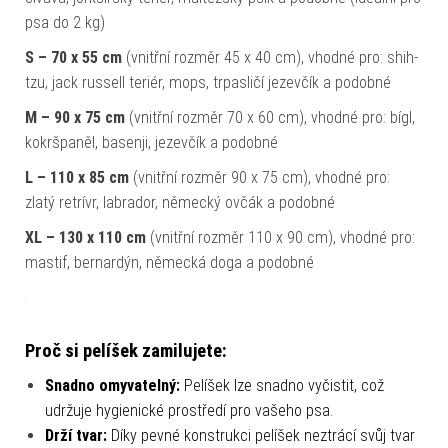
psa do 2 kg)
S – 70 x 55 cm
(vnitřní rozměr 45 x 40 cm), vhodné pro: shih-
tzu, jack russell teriér, mops, trpasličí jezevčík a podobné
M – 90 x 75 cm
(vnitřní rozměr 70 x 60 cm), vhodné pro: bígl,
kokršpaněl, basenji, jezevčík a podobné
L – 110 x 85 cm
(vnitřní rozměr 90 x 75 cm), vhodné pro:
zlatý retrívr, labrador, německý ovčák a podobné
XL – 130 x 110 cm
(vnitřní rozměr 110 x 90 cm), vhodné pro:
mastif, bernardýn, německá doga a podobné
Proč si pelíšek zamilujete:
Snadno omyvatelný:
Pelíšek lze snadno vyčistit, což
udržuje hygienické prostředí pro vašeho psa.
Drží tvar:
Díky pevné konstrukci pelíšek neztrácí svůj tvar