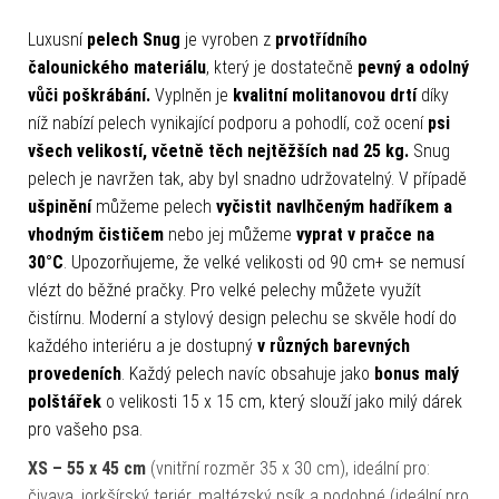
Luxusní
pelech Snug
je vyroben z
prvotřídního
čalounického materiálu
, který je dostatečně
pevný a odolný
vůči poškrábání.
Vyplněn je
kvalitní molitanovou drtí
díky
níž nabízí pelech vynikající podporu a pohodlí, což ocení
psi
všech velikostí, včetně těch nejtěžších nad 25 kg.
Snug
pelech je navržen tak, aby byl snadno udržovatelný. V případě
ušpinění
můžeme pelech
vyčistit navlhčeným hadříkem a
vhodným čističem
nebo jej můžeme
vyprat v pračce na
30°C
.
Upozorňujeme, že velké velikosti od 90 cm+ se nemusí
vlézt do běžné pračky. Pro velké pelechy můžete využít
čistírnu. Moderní a stylový design pelechu se skvěle hodí do
každého interiéru a je dostupný
v různých barevných
provedeních
. Každý pelech navíc obsahuje jako
bonus malý
polštářek
o velikosti 15 x 15 cm, který slouží jako milý dárek
pro vašeho psa.
XS – 55 x 45 cm
(vnitřní rozměr 35 x 30 cm), ideální pro:
čivava, jorkšírský teriér, maltézský psík a podobné (ideální pro