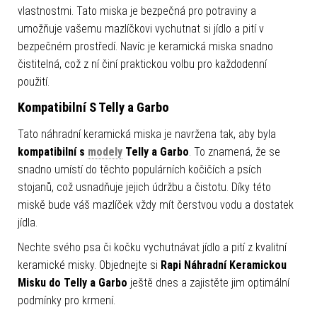
vlastnostmi. Tato miska je bezpečná pro potraviny a
umožňuje vašemu mazlíčkovi vychutnat si jídlo a pití v
bezpečném prostředí. Navíc je keramická miska snadno
čistitelná, což z ní činí praktickou volbu pro každodenní
použití.
Kompatibilní S Telly a Garbo
Tato náhradní keramická miska je navržena tak, aby byla
kompatibilní s
modely
Telly a Garbo
. To znamená, že se
snadno umístí do těchto populárních kočičích a psích
stojanů, což usnadňuje jejich údržbu a čistotu. Díky této
miskě bude váš mazlíček vždy mít čerstvou vodu a dostatek
jídla.
Nechte svého psa či kočku vychutnávat jídlo a pití z kvalitní
keramické misky. Objednejte si
Rapi Náhradní Keramickou
Misku do Telly a Garbo
ještě dnes a zajistěte jim optimální
podmínky pro krmení.