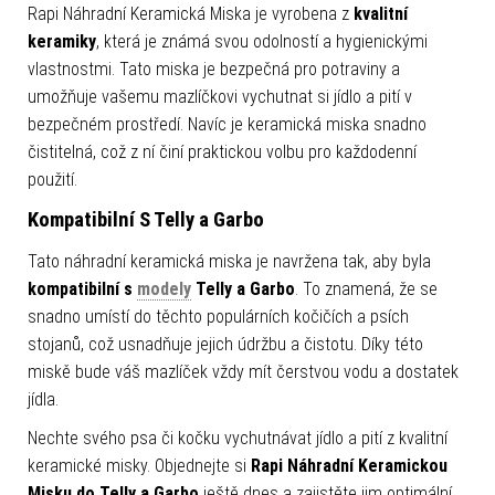
Rapi Náhradní Keramická Miska je vyrobena z
kvalitní
keramiky
, která je známá svou odolností a hygienickými
vlastnostmi. Tato miska je bezpečná pro potraviny a
umožňuje vašemu mazlíčkovi vychutnat si jídlo a pití v
bezpečném prostředí. Navíc je keramická miska snadno
čistitelná, což z ní činí praktickou volbu pro každodenní
použití.
Kompatibilní S Telly a Garbo
Tato náhradní keramická miska je navržena tak, aby byla
kompatibilní s
modely
Telly a Garbo
. To znamená, že se
snadno umístí do těchto populárních kočičích a psích
stojanů, což usnadňuje jejich údržbu a čistotu. Díky této
miskě bude váš mazlíček vždy mít čerstvou vodu a dostatek
jídla.
Nechte svého psa či kočku vychutnávat jídlo a pití z kvalitní
keramické misky. Objednejte si
Rapi Náhradní Keramickou
Misku do Telly a Garbo
ještě dnes a zajistěte jim optimální