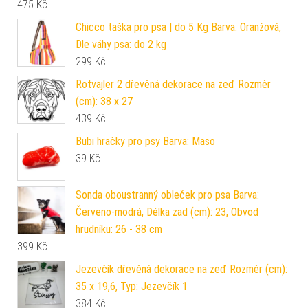
475
Kč
Chicco taška pro psa | do 5 Kg Barva: Oranžová,
Dle váhy psa: do 2 kg
299
Kč
Rotvajler 2 dřevěná dekorace na zeď Rozměr
(cm): 38 x 27
439
Kč
Bubi hračky pro psy Barva: Maso
39
Kč
Sonda oboustranný obleček pro psa Barva:
Červeno-modrá, Délka zad (cm): 23, Obvod
hrudníku: 26 - 38 cm
399
Kč
Jezevčík dřevěná dekorace na zeď Rozměr (cm):
35 x 19,6, Typ: Jezevčík 1
384
Kč