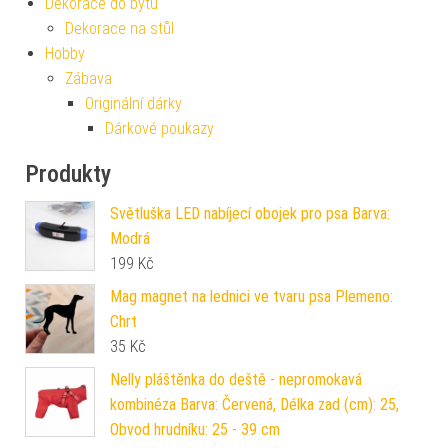
Dekorace do bytu
Dekorace na stůl
Hobby
Zábava
Originální dárky
Dárkové poukazy
Produkty
Světluška LED nabíjecí obojek pro psa Barva:
Modrá
199
Kč
Mag magnet na lednici ve tvaru psa Plemeno:
Chrt
35
Kč
Nelly pláštěnka do deště - nepromokavá
kombinéza Barva: Červená, Délka zad (cm): 25,
Obvod hrudníku: 25 - 39 cm