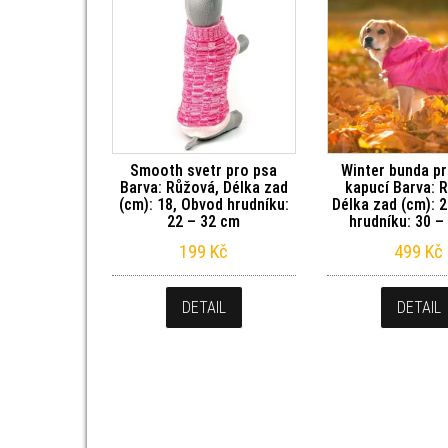
Smooth svetr pro psa
Winter bunda pr
Barva: Růžová, Délka zad
kapucí Barva: 
(cm): 18, Obvod hrudníku:
Délka zad (cm): 
22 – 32 cm
hrudníku: 30 –
199
Kč
499
Kč
DETAIL
DETAIL