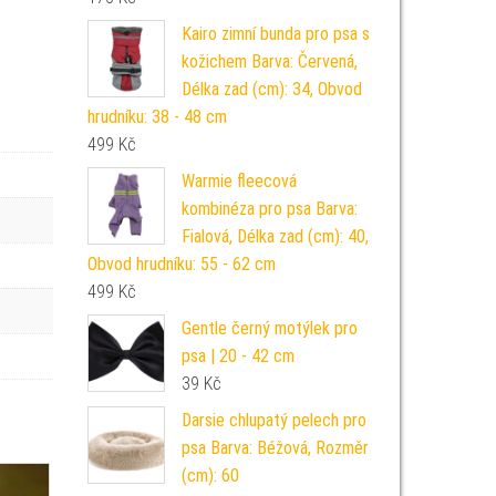
Kairo zimní bunda pro psa s
kožichem Barva: Červená,
Délka zad (cm): 34, Obvod
hrudníku: 38 - 48 cm
499
Kč
Warmie fleecová
kombinéza pro psa Barva:
Fialová, Délka zad (cm): 40,
Obvod hrudníku: 55 - 62 cm
499
Kč
Gentle černý motýlek pro
psa | 20 - 42 cm
39
Kč
Darsie chlupatý pelech pro
psa Barva: Béžová, Rozměr
(cm): 60