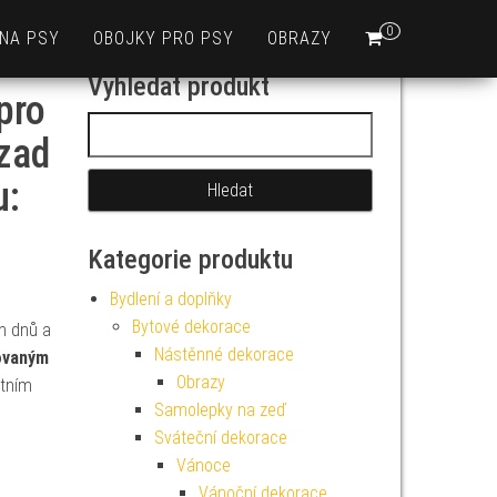
0
 NA PSY
OBOJKY PRO PSY
OBRAZY
Vyhledat produkt
pro
Vyhledávání
 zad
u:
Kategorie produktu
Bydlení a doplňky
Bytové dekorace
h dnů a
Nástěnné dekorace
ovaným
Obrazy
etním
Samolepky na zeď
Sváteční dekorace
Vánoce
Vánoční dekorace