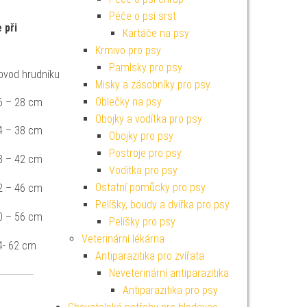
Péče o psí srst
 při
Kartáče na psy
Krmivo pro psy
Pamlsky pro psy
bvod hrudníku
Misky a zásobníky pro psy
Oblečky na psy
6 – 28 cm
Obojky a vodítka pro psy
4 – 38 cm
Obojky pro psy
Postroje pro psy
8 – 42 cm
Vodítka pro psy
Ostatní pomůcky pro psy
2 – 46 cm
Pelíšky, boudy a dvířka pro psy
0 – 56 cm
Pelíšky pro psy
Veterinární lékárna
4- 62 cm
Antiparazitika pro zvířata
Neveterinární antiparazitika
Antiparazitika pro psy