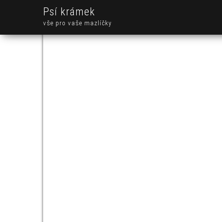
Psí krámek
vše pro vaše mazlíčky