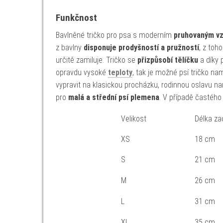
Funkčnost
Bavlněné tričko pro psa s moderním
pruhovaným v
z bavlny
disponuje prodyšností a pružností
, z toh
určitě zamiluje. Tričko se
přizpůsobí tělíčku
a díky 
opravdu vysoké
teploty
, tak je možné psí tričko na
vypravit na klasickou procházku, rodinnou oslavu nar
pro
malá a střední psí plemena
. V případě častého
Velikost
Délka za
XS
18 cm
S
21 cm
M
26 cm
L
31 cm
XL
35 cm