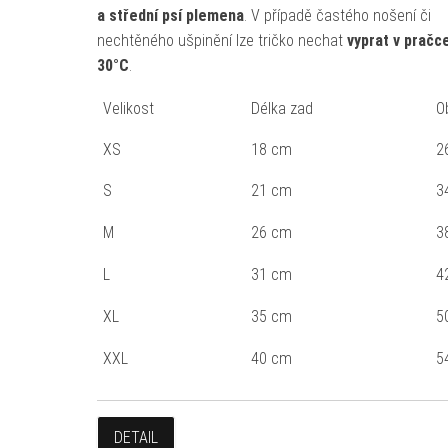
a střední psí plemena
. V případě častého nošení či
nechtěného ušpinění lze tričko nechat
vyprat v pračce
30°C
.
Velikost
Délka zad
O
XS
18 cm
2
S
21 cm
3
M
26 cm
3
L
31 cm
4
XL
35 cm
5
XXL
40 cm
5
DETAIL