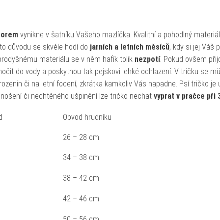
zorem
vynikne v šatníku Vašeho mazlíčka. Kvalitní a pohodlný materiál
oto důvodu se skvěle hodí do
jarních a letních měsíců
, kdy si jej Váš 
prodyšnému materiálu se v něm hafík tolik
nezpotí
. Pokud ovšem přij
močit do vody a poskytnou tak pejskovi lehké ochlazení. V tričku se m
ozenin či na letní focení, zkrátka kamkoliv Vás napadne. Psí tričko je
 nošení či nechtěného ušpinění lze tričko nechat
vyprat v pračce při 
d
Obvod hrudníku
26 – 28 cm
34 – 38 cm
38 – 42 cm
42 – 46 cm
50 – 56 cm