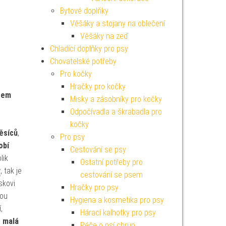
Bytové doplňky
Věšáky a stojany na oblečení
Věšáky na zeď
Chladící doplňky pro psy
Chovatelské potřeby
Pro kočky
Hračky pro kočky
rem
Misky a zásobníky pro kočky
Odpočívadla a škrabadla pro
kočky
měsíců
,
Pro psy
obí
Cestování se psy
lik
Ostatní potřeby pro
y
, tak je
cestování se psem
skovi
Hračky pro psy
kou
Hygiena a kosmetika pro psy
,
Hárací kalhotky pro psy
o
malá
Péče o psí chrup