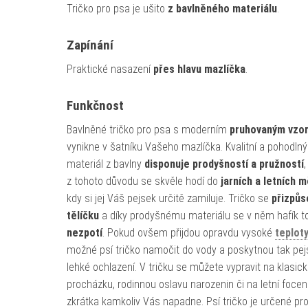
Tričko pro psa je ušito
z bavlněného materiálu
.
Zapínání
Praktické nasazení
přes hlavu mazlíčka
.
Funkčnost
Bavlněné tričko pro psa s moderním
pruhovaným vzo
vynikne v šatníku Vašeho mazlíčka. Kvalitní a pohodlný
materiál z bavlny
disponuje prodyšností a pružností
,
z tohoto důvodu se skvěle hodí do
jarních a letních 
kdy si jej Váš pejsek určitě zamiluje. Tričko se
přizpůs
tělíčku
a díky prodyšnému materiálu se v něm hafík to
nezpotí
. Pokud ovšem přijdou opravdu vysoké
teplot
možné psí tričko namočit do vody a poskytnou tak pej
lehké ochlazení. V tričku se můžete vypravit na klasic
procházku, rodinnou oslavu narozenin či na letní focení
zkrátka kamkoliv Vás napadne. Psí tričko je určené pr