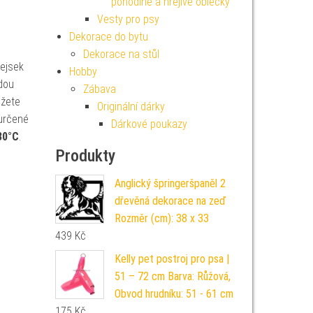
pohodlné a hřejivé oblečky
Vesty pro psy
Dekorace do bytu
Dekorace na stůl
pejsek
Hobby
dou
Zábava
ůžete
Originální dárky
 určené
Dárkové poukazy
30°C
.
Produkty
Anglický špringeršpaněl 2
dřevěná dekorace na zeď
Rozměr (cm): 38 x 33
439
Kč
Kelly pet postroj pro psa |
51 – 72 cm Barva: Růžová,
Obvod hrudníku: 51 - 61 cm
175
Kč