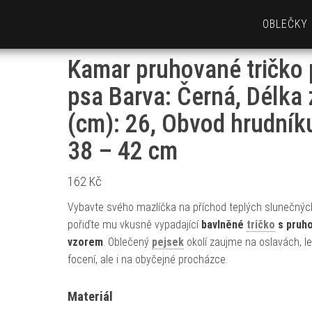
OBLEČKY
Kamar pruhované tričko 
psa Barva: Černá, Délka
(cm): 26, Obvod hrudník
38 – 42 cm
162
Kč
Vybavte svého mazlíčka na příchod teplých slunečnýc
pořiďte mu vkusně vypadající
bavlněné
tričko
s pruh
vzorem
. Oblečený
pejsek
okolí zaujme na oslavách, l
focení, ale i na obyčejné procházce.
Materiál