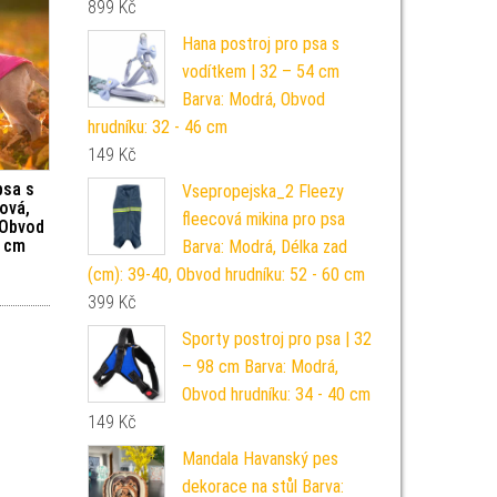
899
Kč
Hana postroj pro psa s
vodítkem | 32 – 54 cm
Barva: Modrá, Obvod
hrudníku: 32 - 46 cm
149
Kč
psa s
Vsepropejska_2 Fleezy
ová,
fleecová mikina pro psa
 Obvod
2 cm
Barva: Modrá, Délka zad
(cm): 39-40, Obvod hrudníku: 52 - 60 cm
399
Kč
Sporty postroj pro psa | 32
– 98 cm Barva: Modrá,
Obvod hrudníku: 34 - 40 cm
149
Kč
Mandala Havanský pes
dekorace na stůl Barva: