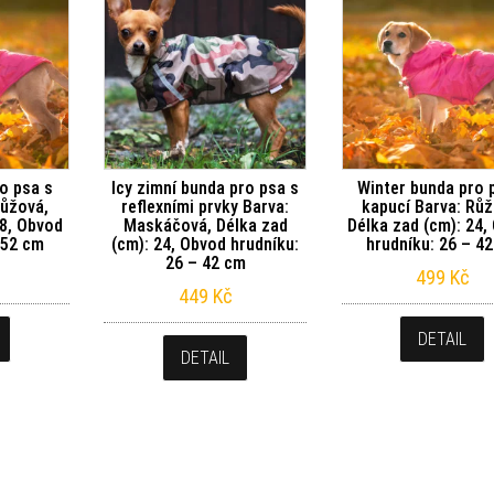
o psa s
Icy zimní bunda pro psa s
Winter bunda pro 
Růžová,
reflexními prvky Barva:
kapucí Barva: Růž
28, Obvod
Maskáčová, Délka zad
Délka zad (cm): 24,
 52 cm
(cm): 24, Obvod hrudníku:
hrudníku: 26 – 4
26 – 42 cm
499
Kč
449
Kč
DETAIL
DETAIL