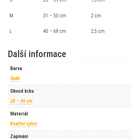
M
31 – 50 cm
2 cm
L
40 – 68 cm
2,5 cm
Další informace
Barva
Šedá
Obvod krku
28 – 46 cm
Materiál
Kvalitní nylon
Zapínání