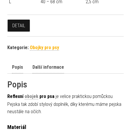
L
40 – 68 cm
2,5 cm
DETAIL
Kategorie:
Obojky pro psy
Popis
Další informace
Popis
Reflexní
obojek
pro psa
je velice praktickou pomůckou.
Pejska tak zdobí stylový doplněk, díky kterému máme pejska
neustále na očích.
Materiál