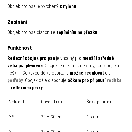
Obojek pro psa je vyrobený
z nylonu
.
Zapínání
Obojek pro psa disponuje
zapínáním na přezku
.
Funkčnost
Reflexní obojek pro psa
je vhodný pro
menší i středně
větší psí plemena
. Obojek je dostatečně silný, tudíž pejska
neškrtí. Celkovou délku obojku je
možné regulovat
dle
potřeby
. Obojek dále disponuje
očkem pro připnutí
vodítka
a
reflexními prvky
.
Velikost
Obvod krku
Šířka popruhu
XS
20 – 30 cm
1,5 cm
S
25 – 39 cm
1,5 cm