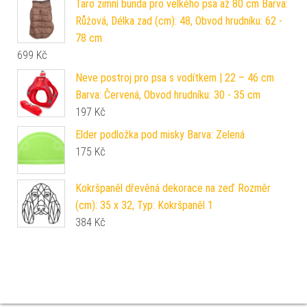
Taro zimní bunda pro velkého psa až 80 cm Barva:
Růžová, Délka zad (cm): 48, Obvod hrudníku: 62 -
78 cm
699
Kč
Neve postroj pro psa s vodítkem | 22 – 46 cm
Barva: Červená, Obvod hrudníku: 30 - 35 cm
197
Kč
Elder podložka pod misky Barva: Zelená
175
Kč
Kokršpaněl dřevěná dekorace na zeď Rozměr
(cm): 35 x 32, Typ: Kokršpaněl 1
384
Kč