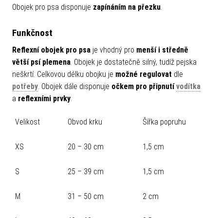
Obojek pro psa disponuje
zapínáním na přezku
.
Funkčnost
Reflexní obojek pro psa
je vhodný pro
menší i středně
větší psí plemena
. Obojek je dostatečně silný, tudíž pejska
neškrtí. Celkovou délku obojku je
možné regulovat
dle
potřeby
. Obojek dále disponuje
očkem pro připnutí
vodítka
a
reflexními prvky
.
Velikost
Obvod krku
Šířka popruhu
XS
20 – 30 cm
1,5 cm
S
25 – 39 cm
1,5 cm
M
31 – 50 cm
2 cm