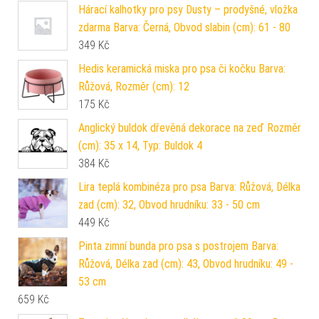
Hárací kalhotky pro psy Dusty – prodyšné, vložka
zdarma Barva: Černá, Obvod slabin (cm): 61 - 80
349
Kč
Hedis keramická miska pro psa či kočku Barva:
Růžová, Rozměr (cm): 12
175
Kč
Anglický buldok dřevěná dekorace na zeď Rozměr
(cm): 35 x 14, Typ: Buldok 4
384
Kč
Lira teplá kombinéza pro psa Barva: Růžová, Délka
zad (cm): 32, Obvod hrudníku: 33 - 50 cm
449
Kč
Pinta zimní bunda pro psa s postrojem Barva:
Růžová, Délka zad (cm): 43, Obvod hrudníku: 49 -
53 cm
659
Kč