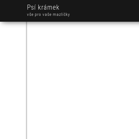
Psí krámek
vše pro vaše mazlíčky