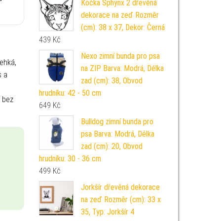
Kočka Sphynx 2 dřevěná
dekorace na zeď Rozměr
(cm): 38 x 37, Dekor: Černá
439
Kč
Nexo zimní bunda pro psa
ehká,
na ZIP Barva: Modrá, Délka
s a
zad (cm): 38, Obvod
hrudníku: 42 - 50 cm
h bez
649
Kč
Bulldog zimní bunda pro
psa Barva: Modrá, Délka
zad (cm): 20, Obvod
hrudníku: 30 - 36 cm
499
Kč
Jorkšír dřevěná dekorace
na zeď Rozměr (cm): 33 x
35, Typ: Jorkšír 4