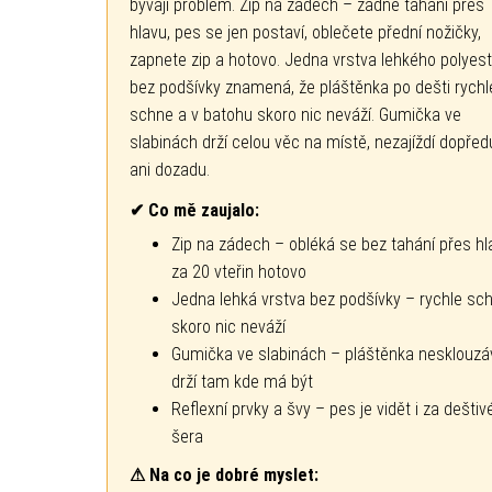
bývají problém. Zip na zádech – žádné tahání přes
hlavu, pes se jen postaví, oblečete přední nožičky,
zapnete zip a hotovo. Jedna vrstva lehkého polyes
bez podšívky znamená, že pláštěnka po dešti rychl
schne a v batohu skoro nic neváží. Gumička ve
slabinách drží celou věc na místě, nezajíždí dopřed
ani dozadu.
✔ Co mě zaujalo:
Zip na zádech – obléká se bez tahání přes hl
za 20 vteřin hotovo
Jedna lehká vrstva bez podšívky – rychle sch
skoro nic neváží
Gumička ve slabinách – pláštěnka nesklouzá
drží tam kde má být
Reflexní prvky a švy – pes je vidět i za dešti
šera
⚠ Na co je dobré myslet: