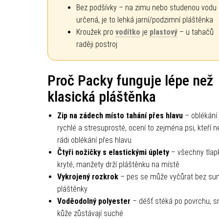
Bez podšívky – na zimu nebo studenou vodu 
určená, je to lehká jarní/podzimní pláštěnka
Kroužek pro
vodítko
je
plastový
– u tahačů
raději postroj
Proč Packy funguje lépe než
klasická pláštěnka
Zip na zádech místo tahání přes hlavu
– oblékání 
rychlé a stresuprosté, ocení to zejména psi, kteří n
rádi oblékání přes hlavu
Čtyři nožičky s elastickými úplety
– všechny tlap
kryté, manžety drží pláštěnku na místě
Vykrojený rozkrok
– pes se může vyčůrat bez su
pláštěnky
Voděodolný polyester
– déšť stéká po povrchu, sr
kůže zůstávají suché