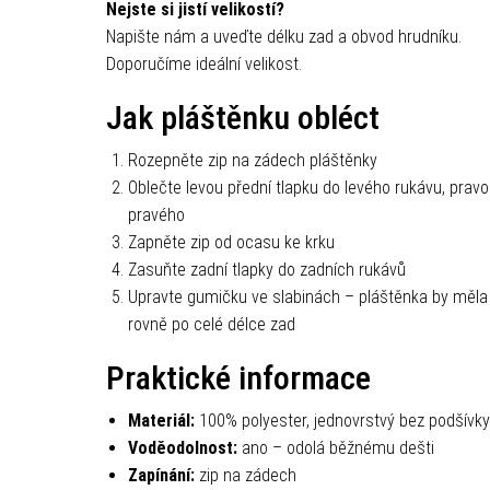
Nejste si jistí velikostí?
Napište nám a uveďte délku zad a obvod hrudníku.
Doporučíme ideální velikost.
Jak pláštěnku obléct
Rozepněte zip na zádech pláštěnky
Oblečte levou přední tlapku do levého rukávu, prav
pravého
Zapněte zip od ocasu ke krku
Zasuňte zadní tlapky do zadních rukávů
Upravte gumičku ve slabinách – pláštěnka by měla 
rovně po celé délce zad
Praktické informace
Materiál:
100% polyester, jednovrstvý bez podšívky
Voděodolnost:
ano – odolá běžnému dešti
Zapínání:
zip na zádech