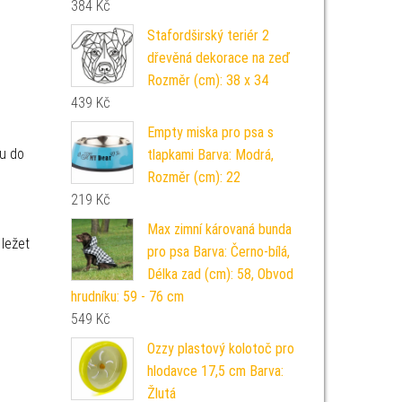
384
Kč
Stafordširský teriér 2
dřevěná dekorace na zeď
Rozměr (cm): 38 x 34
439
Kč
Empty miska pro psa s
ou do
tlapkami Barva: Modrá,
Rozměr (cm): 22
219
Kč
Max zimní károvaná bunda
ležet
pro psa Barva: Černo-bílá,
Délka zad (cm): 58, Obvod
hrudníku: 59 - 76 cm
549
Kč
Ozzy plastový kolotoč pro
hlodavce 17,5 cm Barva:
Žlutá