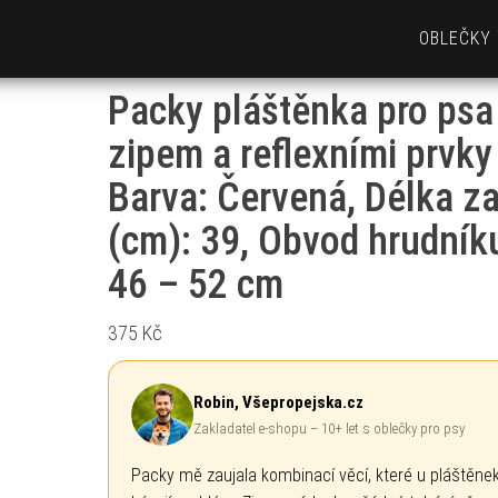
OBLEČKY
Packy pláštěnka pro psa
zipem a reflexními prvky
Barva: Červená, Délka z
(cm): 39, Obvod hrudník
46 – 52 cm
375
Kč
Robin, Všepropejska.cz
Zakladatel e-shopu – 10+ let s oblečky pro psy
Packy mě zaujala kombinací věcí, které u pláštěne