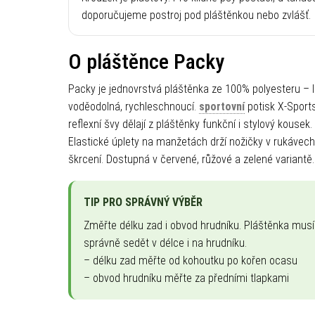
doporučujeme postroj pod pláštěnkou nebo zvlášť.
O pláštěnce Packy
Packy je jednovrstvá pláštěnka ze 100% polyesteru – l
voděodolná, rychleschnoucí.
sportovní
potisk X-Sport
reflexní švy dělají z pláštěnky funkční i stylový kousek.
Elastické úplety na manžetách drží nožičky v rukávec
škrcení. Dostupná v červené, růžové a zelené variantě.
TIP PRO SPRÁVNÝ VÝBĚR
Změřte délku zad i obvod hrudníku. Pláštěnka musí
správně sedět v délce i na hrudníku.
– délku zad měřte od kohoutku po kořen ocasu
– obvod hrudníku měřte za předními tlapkami