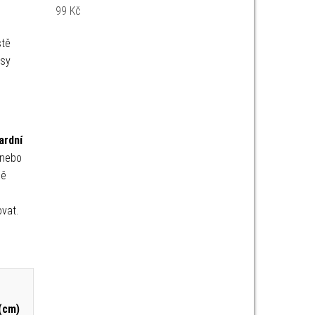
99
Kč
stě
psy
ardní
 nebo
ně
vat.
(cm)