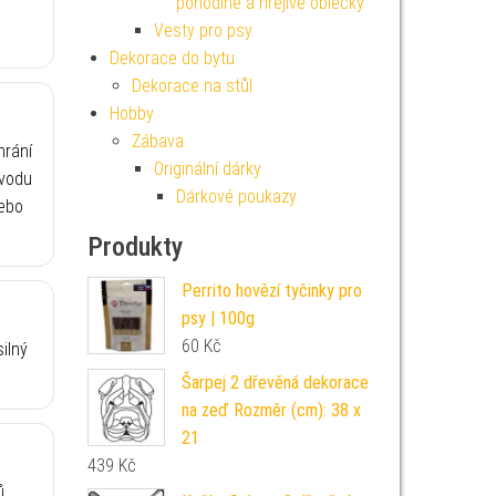
pohodlné a hřejivé oblečky
Vesty pro psy
Dekorace do bytu
Dekorace na stůl
Hobby
Zábava
hrání
Originální dárky
 vodu
Dárkové poukazy
nebo
Produkty
Perrito hovězí tyčinky pro
psy | 100g
60
Kč
ilný
Šarpej 2 dřevěná dekorace
na zeď Rozměr (cm): 38 x
21
439
Kč
ů