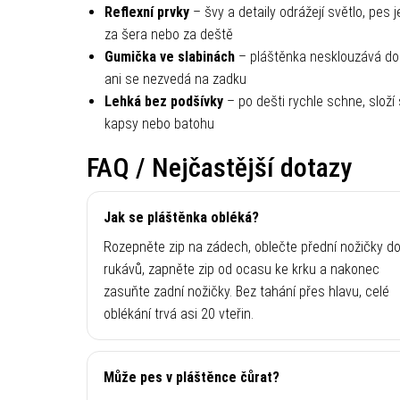
Reflexní prvky
– švy a detaily odrážejí světlo, pes j
za šera nebo za deště
Gumička ve slabinách
– pláštěnka nesklouzává d
ani se nezvedá na zadku
Lehká bez podšívky
– po dešti rychle schne, složí
kapsy nebo batohu
FAQ / Nejčastější dotazy
Jak se pláštěnka obléká?
Rozepněte zip na zádech, oblečte přední nožičky d
rukávů, zapněte zip od ocasu ke krku a nakonec
zasuňte zadní nožičky. Bez tahání přes hlavu, celé
oblékání trvá asi 20 vteřin.
Může pes v pláštěnce čůrat?