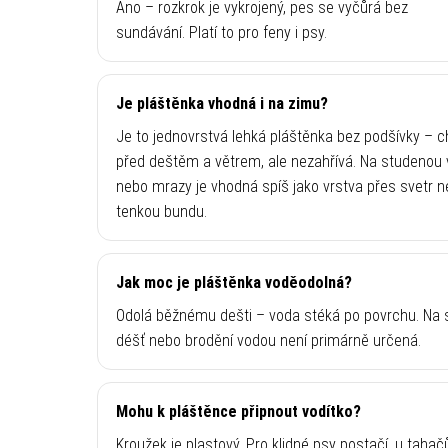
Ano – rozkrok je vykrojený, pes se vyčůrá bez
sundávání. Platí to pro feny i psy.
Je pláštěnka vhodná i na zimu?
Je to jednovrstvá lehká pláštěnka bez podšívky – c
před deštěm a větrem, ale nezahřívá. Na studenou
nebo mrazy je vhodná spíš jako vrstva přes svetr 
tenkou bundu.
Jak moc je pláštěnka voděodolná?
Odolá běžnému dešti – voda stéká po povrchu. Na s
déšť nebo brodění vodou není primárně určená.
Mohu k pláštěnce připnout vodítko?
Kroužek je plastový. Pro klidné psy postačí, u tahač