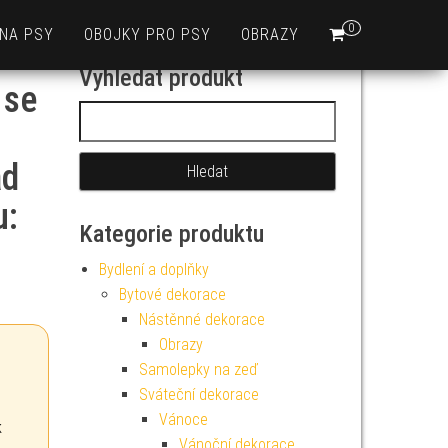
0
 NA PSY
OBOJKY PRO PSY
OBRAZY
Vyhledat produkt
 se
Vyhledávání
ad
u:
Kategorie produktu
Bydlení a doplňky
Bytové dekorace
Nástěnné dekorace
Obrazy
Samolepky na zeď
Sváteční dekorace
Vánoce
k
Vánoční dekorace