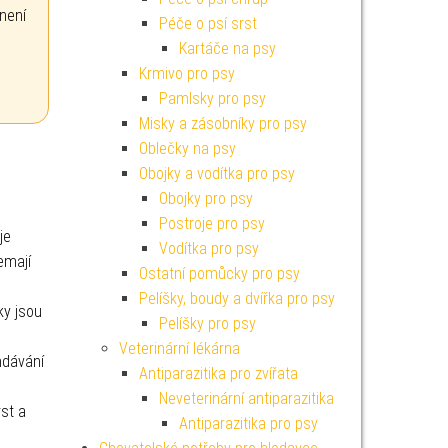
není
Péče o psí srst
Kartáče na psy
Krmivo pro psy
Pamlsky pro psy
Misky a zásobníky pro psy
Oblečky na psy
Obojky a vodítka pro psy
Obojky pro psy
Postroje pro psy
je
Vodítka pro psy
emají
Ostatní pomůcky pro psy
Pelíšky, boudy a dvířka pro psy
ky jsou
Pelíšky pro psy
Veterinární lékárna
ndávání
Antiparazitika pro zvířata
Neveterinární antiparazitika
st a
Antiparazitika pro psy