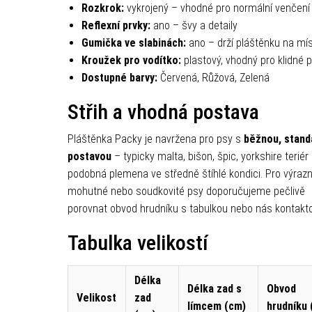
Rozkrok:
vykrojený – vhodné pro normální venčení
Reflexní prvky:
ano – švy a detaily
Gumička ve slabinách:
ano – drží pláštěnku na mí
Kroužek pro vodítko:
plastový, vhodný pro klidné 
Dostupné barvy:
Červená, Růžová, Zelená
Střih a vhodná postava
Pláštěnka Packy je navržena pro psy s
běžnou, stand
postavou
– typicky malta, bišon, špic, yorkshire teriér
podobná plemena ve středně štíhlé kondici. Pro výraz
mohutné nebo soudkovité psy doporučujeme pečlivě
porovnat obvod hrudníku s tabulkou nebo nás kontakto
Tabulka velikostí
Délka
Délka zad s
Obvod
Velikost
zad
límcem (cm)
hrudníku 