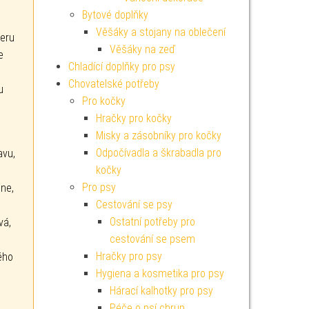
Bytové doplňky
Věšáky a stojany na oblečení
teru
Věšáky na zeď
e
Chladící doplňky pro psy
Chovatelské potřeby
u
Pro kočky
Hračky pro kočky
Misky a zásobníky pro kočky
Odpočívadla a škrabadla pro
avu,
kočky
Pro psy
ne,
Cestování se psy
Ostatní potřeby pro
vá,
cestování se psem
Hračky pro psy
vého
Hygiena a kosmetika pro psy
Hárací kalhotky pro psy
Péče o psí chrup