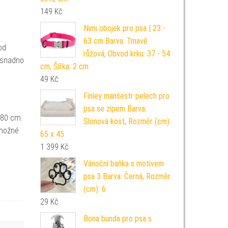
149
Kč
Nimi obojek pro psa | 23 -
63 cm Barva: Tmavě
od
růžová, Obvod krku: 37 - 54
 snadno
cm, Šířka: 2 cm
49
Kč
Finley manšestr pelech pro
psa se zipem Barva:
80 cm.
Slonová kost, Rozměr (cm):
 možné
65 x 45
1 399
Kč
Vánoční baňka s motivem
psa 3 Barva: Černá, Rozměr
(cm): 6
29
Kč
Bona bunda pro psa s