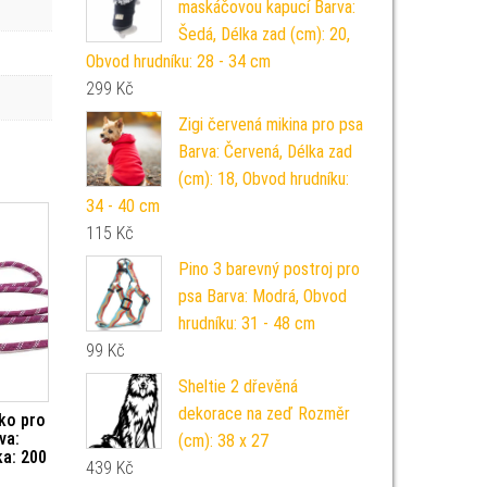
maskáčovou kapucí Barva:
Šedá, Délka zad (cm): 20,
Obvod hrudníku: 28 - 34 cm
299
Kč
Zigi červená mikina pro psa
Barva: Červená, Délka zad
(cm): 18, Obvod hrudníku:
34 - 40 cm
115
Kč
Pino 3 barevný postroj pro
psa Barva: Modrá, Obvod
hrudníku: 31 - 48 cm
99
Kč
Sheltie 2 dřevěná
dekorace na zeď Rozměr
ko pro
va:
(cm): 38 x 27
ka: 200
439
Kč