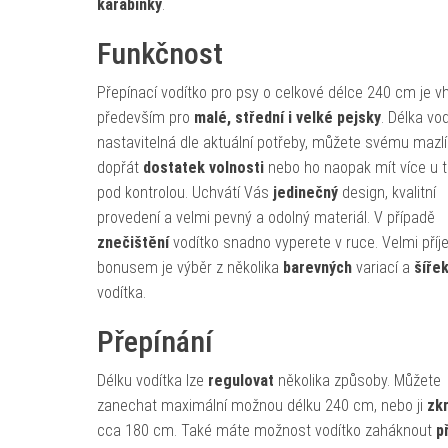
karabinky
.
Funkčnost
Přepínací vodítko pro psy o celkové délce 240 cm je 
především pro
malé, střední i velké pejsky
. Délka vod
nastavitelná dle aktuální potřeby, můžete svému mazlí
dopřát
dostatek volnosti
nebo ho naopak mít více u t
pod kontrolou. Uchvátí Vás
jedinečný
design, kvalitní
provedení a velmi pevný a odolný materiál. V případě
znečištění
vodítko snadno vyperete v ruce. Velmi př
bonusem je výběr z několika
barevných
variací a
šíře
vodítka.
Přepínání
Délku vodítka lze
regulovat
několika způsoby. Můžete
zanechat maximální možnou délku 240 cm, nebo ji
zkr
cca 180 cm. Také máte možnost vodítko zaháknout
p