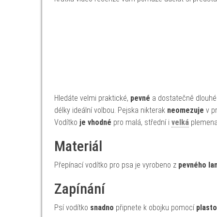
Hledáte velmi praktické,
pevné
a dostatečně dlouh
délky ideální volbou. Pejska nikterak
neomezuje
v pr
Vodítko
je vhodné
pro malá, střední i
velká
plemena
Materiál
Přepínací vodítko pro psa je vyrobeno z
pevného la
Zapínání
Psí vodítko
snadno
připnete k obojku pomocí
plasto