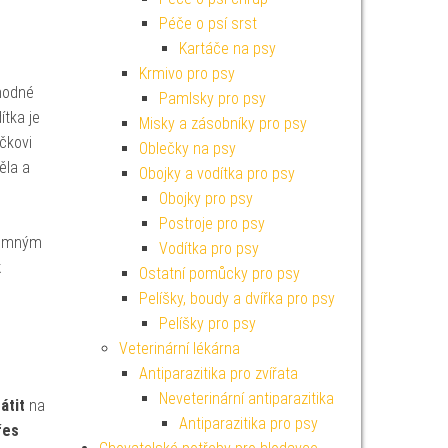
Péče o psí srst
Kartáče na psy
Krmivo pro psy
vhodné
Pamlsky pro psy
ítka je
Misky a zásobníky pro psy
čkovi
Oblečky na psy
ěla a
Obojky a vodítka pro psy
Obojky pro psy
Postroje pro psy
íjemným
Vodítka pro psy
k
Ostatní pomůcky pro psy
Pelíšky, boudy a dvířka pro psy
Pelíšky pro psy
Veterinární lékárna
Antiparazitika pro zvířata
Neveterinární antiparazitika
átit
na
Antiparazitika pro psy
řes