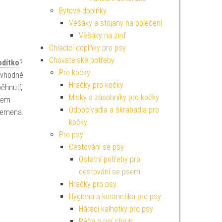
Bytové doplňky
Věšáky a stojany na oblečení
Věšáky na zeď
Chladící doplňky pro psy
Chovatelské potřeby
odítko
?
Pro kočky
 vhodné
Hračky pro kočky
ěhnutí,
Misky a zásobníky pro kočky
hem
Odpočívadla a škrabadla pro
emena.
kočky
Pro psy
Cestování se psy
Ostatní potřeby pro
cestování se psem
Hračky pro psy
Hygiena a kosmetika pro psy
Hárací kalhotky pro psy
é
Péče o psí chrup