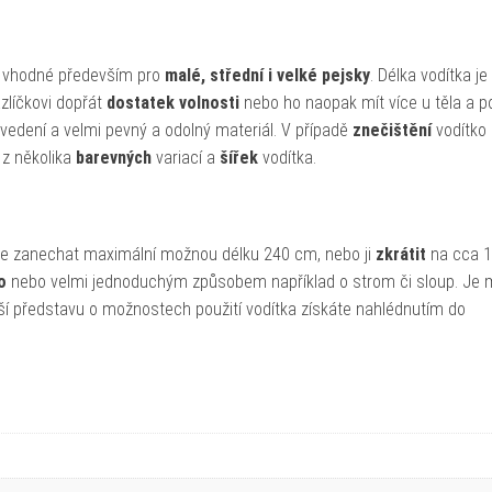
je vhodné především pro
malé, střední i velké pejsky
. Délka vodítka je
zlíčkovi dopřát
dostatek volnosti
nebo ho naopak mít více u těla a p
ovedení a velmi pevný a odolný materiál. V případě
znečištění
vodítko
 z několika
barevných
variací a
šířek
vodítka.
te zanechat maximální možnou délku 240 cm, nebo ji
zkrátit
na cca 1
o
nebo velmi jednoduchým způsobem například o strom či sloup. Je
ší představu o možnostech použití vodítka získáte nahlédnutím do