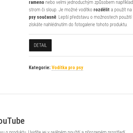
rameno
nebo velmi jednoduchým způsobem například
strom či sloup. Je možné vodítko
rozdělit
a použít na
psy současně
. L
epší představu o možnostech použití 
získáte nahlédnutím do fotogalerie tohoto produktu.
DETAIL
Kategorie:
Vodítka pro psy
YouTube
 o produktu. Uvidíte jej v reálném použití a přirozeném prostředí.