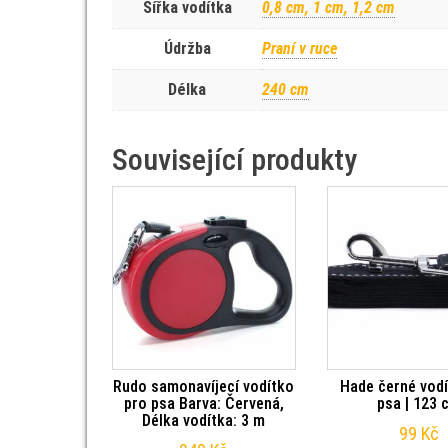
Šířka vodítka
0,8 cm, 1 cm, 1,2 cm
Údržba
Praní v ruce
Délka
240 cm
Související produkty
Rudo samonavíjecí vodítko
Hade černé vodí
pro psa Barva: Červená,
psa | 123 
Délka vodítka: 3 m
99
Kč