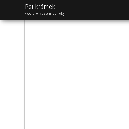
Psí krámek
vše pro vaše mazlíčky