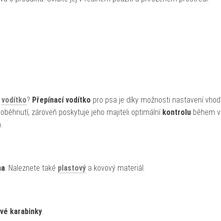
é
vodítko
?
Přepínací vodítko
pro psa je díky možnosti nastavení vho
oběhnutí, zároveň poskytuje jeho majiteli optimální
kontrolu
během ve
.
na
. Naleznete také
plastový
a kovový materiál.
vé karabinky
.