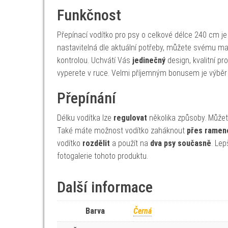
Funkčnost
Přepínací vodítko pro psy o celkové délce 240 cm 
nastavitelná dle aktuální potřeby, můžete svému ma
kontrolou. Uchvátí Vás
jedinečný
design, kvalitní pr
vyperete v ruce. Velmi příjemným bonusem je výběr
Přepínání
Délku vodítka lze
regulovat
několika způsoby. Může
Také máte možnost vodítko zaháknout
přes ramen
vodítko
rozdělit
a použít na
dva psy současně
. L
ep
fotogalerie tohoto produktu.
Další informace
Barva
Černá