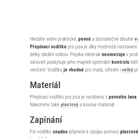
Hledáte velmi praktické,
pevné
a dostatečně dlouhé
v
Přepínací vodítko
pro psa je díky možnosti nastavení
délky ideální volbou. Pejska nikterak
neomezuje
v prob
zároveň poskytuje jeho majiteli optimální
kontrolu
bě
venčení. Vodítko
je vhodné
pro malá, střední i
velká
pl
Materiál
Přepínací vodítko pro psa je vyrobeno z
pevného lana
.
Naleznete také
plastový
a kovový materiál.
Zapínání
Psí vodítko
snadno
připnete k obojku pomocí
plastov