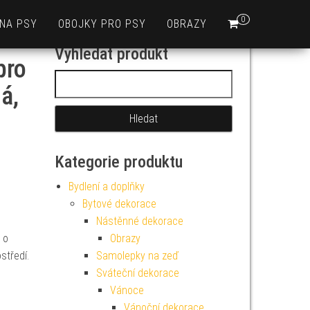
0
 NA PSY
OBOJKY PRO PSY
OBRAZY
Vyhledat produkt
pro
Vyhledávání
á,
Kategorie produktu
Bydlení a doplňky
Bytové dekorace
Nástěnné dekorace
 o
Obrazy
středí.
Samolepky na zeď
Sváteční dekorace
Vánoce
Vánoční dekorace