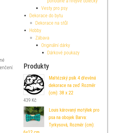
pohodlné a hřejivé oblečky
Vesty pro psy
Dekorace do bytu
Dekorace na stůl
Hobby
Zábava
Originální dárky
Dárkové poukazy
dné
Produkty
nčení.
Maltézský psík 4 dřevěná
dekorace na zeď Rozměr
(cm): 38 x 22
439
Kč
Louis károvaný motýlek pro
psa na obojek Barva:
Tyrkysová, Rozměr (cm):
6x12 cm