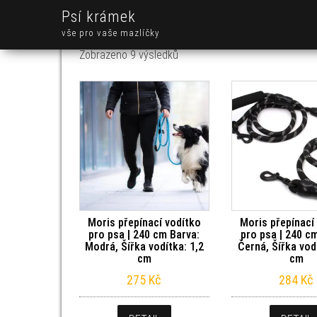
Psí krámek
vše pro vaše mazlíčky
Seřazeno od nejnovějších
Zobrazeno 9 výsledků
Moris přepínací vodítko
Moris přepínací
pro psa | 240 cm Barva:
pro psa | 240 c
Modrá, Šířka vodítka: 1,2
Černá, Šířka vod
cm
cm
275
Kč
284
Kč