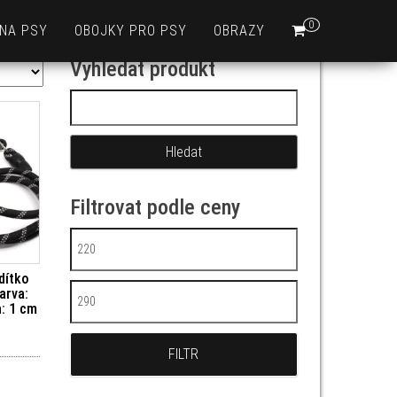
0
 NA PSY
OBOJKY PRO PSY
OBRAZY
Vyhledat produkt
Vyhledávání
Filtrovat podle ceny
Minimální cena
dítko
arva:
Maximální cena
a: 1 cm
FILTR