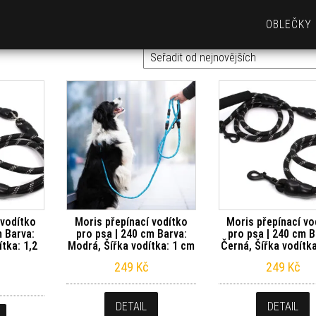
OBLEČKY
 vodítko
Moris přepínací vodítko
Moris přepínací vo
m Barva:
pro psa | 240 cm Barva:
pro psa | 240 cm B
ítka: 1,2
Modrá, Šířka vodítka: 1 cm
Černá, Šířka vodítk
249
Kč
249
Kč
DETAIL
DETAIL