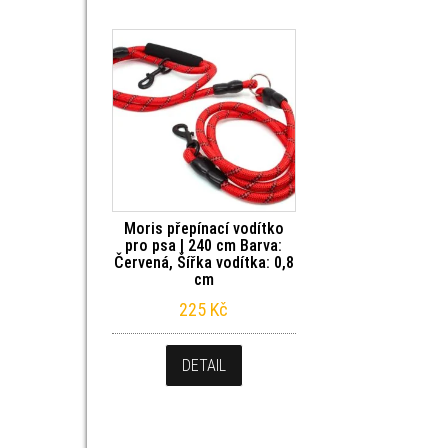
Moris přepínací vodítko
pro psa | 240 cm Barva:
Červená, Šířka vodítka: 0,8
cm
225
Kč
DETAIL