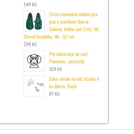
549
Kč
Cotex bavlněná mikina pro
psa s poutkem Barva:
Zelená, Délka zad (cm): 36,
Obvod hrudníku: 48 - 52 cm
299
Kč
Psí dekorace na zeď
Plemeno: Jezevčík
329
Kč
Suko věšák na klíč kočka 4
ks Barva: Šedá
87
Kč