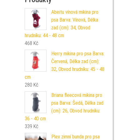
Abeitu vínová mikina pro
psa Barva: Vínová, Délka
zad (cm): 34, Obvod
hrudníku: 44 - 48 cm
468
Kč
Herry mikina pro psa Barva:
Červená, Délka zad (cm):
32, Obvod hrudníku: 45 - 48
cm
280
Kč
Briana fleecová mikina pro
psa Barva: Šedá, Délka zad
(cm): 26, Obvod hrudníku:
36 - 40 cm
339
Kč
Plex zimní bunda pro psa