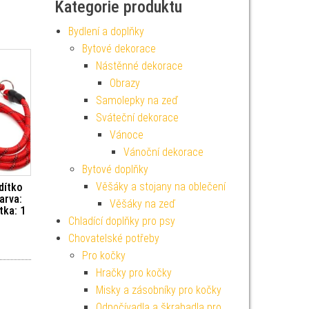
Kategorie produktu
Bydlení a doplňky
Bytové dekorace
Nástěnné dekorace
Obrazy
Samolepky na zeď
Sváteční dekorace
Vánoce
Vánoční dekorace
Bytové doplňky
Věšáky a stojany na oblečení
dítko
arva:
Věšáky na zeď
tka: 1
Chladící doplňky pro psy
Chovatelské potřeby
Pro kočky
Hračky pro kočky
Misky a zásobníky pro kočky
Odpočívadla a škrabadla pro