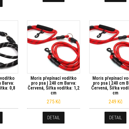
 vodítko
Moris přepínací vodítko
Moris přepínací vo
m Barva:
pro psa | 240 cm Barva:
pro psa | 240 cm B
ítka: 0,8
Červená, Šířka vodítka: 1,2
Červená, Šířka vodí
cm
cm
275
Kč
249
Kč
DETAIL
DETAIL