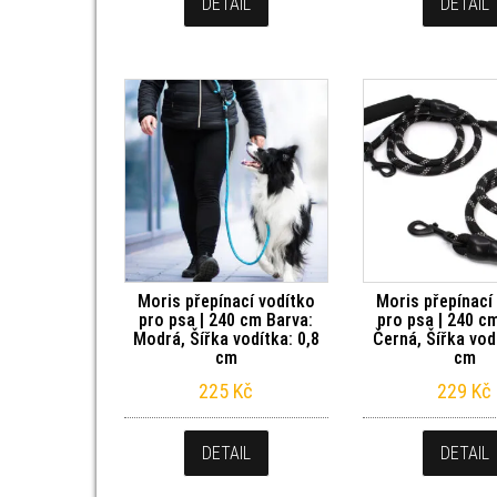
DETAIL
DETAIL
Moris přepínací vodítko
Moris přepínací
pro psa | 240 cm Barva:
pro psa | 240 c
Modrá, Šířka vodítka: 0,8
Černá, Šířka vod
cm
cm
225
Kč
229
Kč
DETAIL
DETAIL