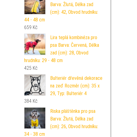
Barva: Žlutá, Délka zad
(cm): 42, Obvod hrudníku:
44 - 48 cm
659
Kč
Lira teplá kombinéza pro
psa Barva: Červená, Délka
zad (cm): 28, Obvod
hrudníku: 29 - 48 cm
425
Kč
Bulteriér dřevěná dekorace
na zeď Rozměr (cm): 35 x
29, Typ: Bulteriér 4
384
Kč
Riska pláštěnka pro psa
Barva: Žlutá, Délka zad
(cm): 26, Obvod hrudníku:
34 - 38 cm