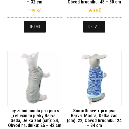
– 32 cm
Obvod hrudníku: 48 – 80 cm
199
Kč
599
Kč
DETAIL
DETAIL
Icy zimní bunda pro psa s
Smooth svetr pro psa
reflexními prvky Barva:
Barva: Modrá, Délka zad
Šedá, Délka zad (cm): 24,
(cm): 22, Obvod hrudníku: 24
Obvod hrudníku: 26 – 42 cm
– 34 cm