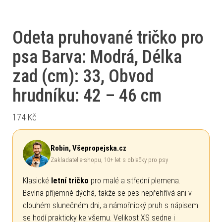
Odeta pruhované tričko pro
psa Barva: Modrá, Délka
zad (cm): 33, Obvod
hrudníku: 42 – 46 cm
174
Kč
Robin, Všepropejska.cz
Zakladatel e-shopu, 10+ let s oblečky pro psy
Klasické
letní tričko
pro malé a střední plemena.
Bavlna příjemně dýchá, takže se pes nepřehřívá ani v
dlouhém slunečném dni, a námořnický pruh s nápisem
se hodí prakticky ke všemu. Velikost XS sedne i