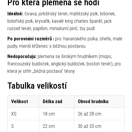
Pro která plemena se hodí
Ideálně:
čivava, jorkšírský teriér, maltézský psík, bišonek,
boloňský psík, krysařík, kavalír king charles španěl, jack
russell teriér, papillon, miniaturní pinč, toy pudl.
Po porovnání rozměrů
i pro: havanského psíka, sheltii, malé
pudly, menší kříženec s běžnou postavou.
Nedoporučuju:
plemena se širokým hrudníkem (mops,
francouzský buldoček, anglický buldoček, boston teriér), pro
která je střih „běžná postava“ těsný.
Tabulka velikostí
Velikost
Délka zad
Obvod hrudníku
XS
18 cm
26 až 28 cm
S
22 cm
30 až 33 cm