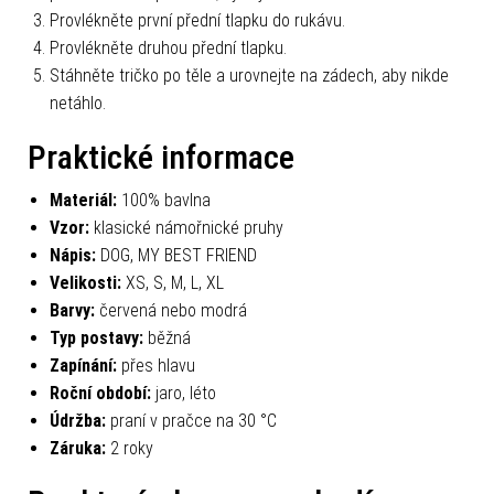
Provlékněte první přední tlapku do rukávu.
Provlékněte druhou přední tlapku.
Stáhněte tričko po těle a urovnejte na zádech, aby nikde
netáhlo.
Praktické informace
Materiál:
100% bavlna
Vzor:
klasické námořnické pruhy
Nápis:
DOG, MY BEST FRIEND
Velikosti:
XS, S, M, L, XL
Barvy:
červená nebo modrá
Typ postavy:
běžná
Zapínání:
přes hlavu
Roční období:
jaro, léto
Údržba:
praní v pračce na 30 °C
Záruka:
2 roky