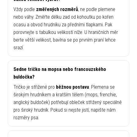
Vždy podle
změřených rozměrů
, ne podle plemene
nebo váhy. Změřte délku zad od kohoutku po kořen
ocasu a obvod hrudníku za předními tlapkami. Pak
porovnejte s tabulkou velikostí níže. U hraničních měr
berte větší velikost, bavlna se po prvním praní lehce
srazí.
Sedne tričko na mopsa nebo francouzského
buldočka?
Tričko je střižené pro
běžnou postavu
. Plemena se
širokým hrudníkem a kratším tělem (mops, frenchie,
anglický buldoček) potřebují obleček střižený speciálně
pro široký hrudník. Pokud si nejste jistí, napište nám
rozměry psa.