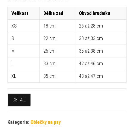
Velikost
Délka zad
Obvod hrudníku
XS
18 cm
26 až 28 cm
S
22 cm
30 až 33 cm
M
26 cm
35 až 38 cm
L
33 cm
42 až 46 cm
XL
35 cm
43 až 47 cm
DETAIL
Kategorie:
Oblečky na psy