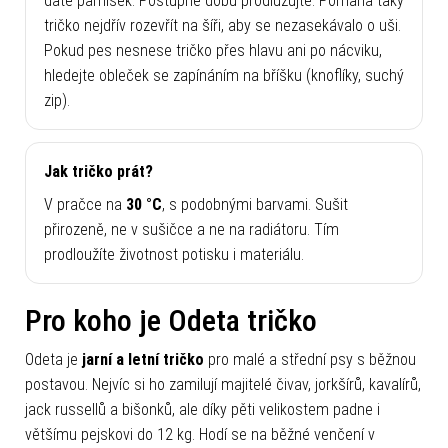
dáte pamlsek. Postupně dobu prodlužujte. Pomáhá taky
tričko nejdřív rozevřít na šíři, aby se nezasekávalo o uši.
Pokud pes nesnese tričko přes hlavu ani po nácviku,
hledejte obleček se zapínáním na bříšku (knoflíky, suchý
zip).
Jak tričko prát?
V pračce na
30 °C
, s podobnými barvami. Sušit
přirozeně, ne v sušičce a ne na radiátoru. Tím
prodloužíte životnost potisku i materiálu.
Pro koho je Odeta tričko
Odeta je
jarní a letní tričko
pro malé a střední psy s běžnou
postavou. Nejvíc si ho zamilují majitelé čivav, jorkšírů, kavalírů,
jack russellů a bišonků, ale díky pěti velikostem padne i
většímu pejskovi do 12 kg. Hodí se na běžné venčení v