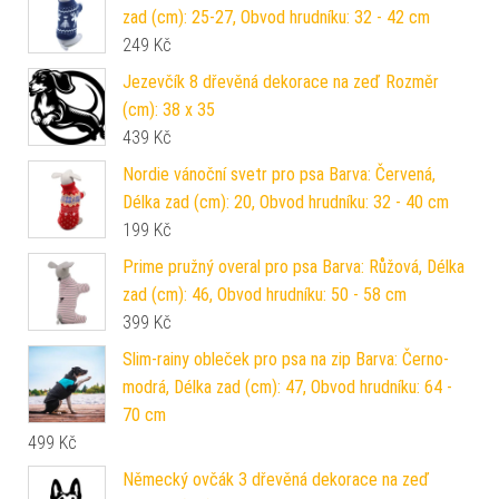
zad (cm): 25-27, Obvod hrudníku: 32 - 42 cm
249
Kč
Jezevčík 8 dřevěná dekorace na zeď Rozměr
(cm): 38 x 35
439
Kč
Nordie vánoční svetr pro psa Barva: Červená,
Délka zad (cm): 20, Obvod hrudníku: 32 - 40 cm
199
Kč
Prime pružný overal pro psa Barva: Růžová, Délka
zad (cm): 46, Obvod hrudníku: 50 - 58 cm
399
Kč
Slim-rainy obleček pro psa na zip Barva: Černo-
modrá, Délka zad (cm): 47, Obvod hrudníku: 64 -
70 cm
499
Kč
Německý ovčák 3 dřevěná dekorace na zeď