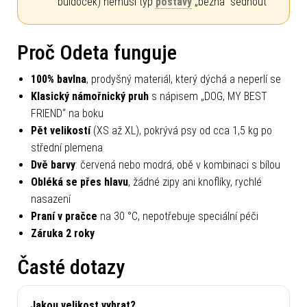
buldoček) nemusí typ
postavy
„běžná“ sednout
Proč Odeta funguje
100% bavlna
, prodyšný materiál, který dýchá a neperlí se
Klasický námořnický pruh
s nápisem „DOG, MY BEST
FRIEND“ na boku
Pět velikostí
(XS až XL), pokrývá psy od cca 1,5 kg po
střední plemena
Dvě barvy
: červená nebo modrá, obě v kombinaci s bílou
Obléká se přes hlavu
, žádné zipy ani knoflíky, rychlé
nasazení
Praní v pračce
na 30 °C, nepotřebuje speciální péči
Záruka 2 roky
Časté dotazy
Jakou velikost vybrat?