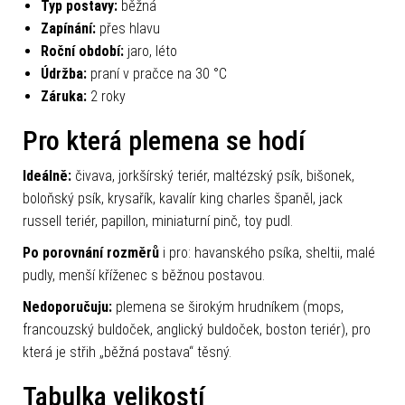
Typ postavy:
běžná
Zapínání:
přes hlavu
Roční období:
jaro, léto
Údržba:
praní v pračce na 30 °C
Záruka:
2 roky
Pro která plemena se hodí
Ideálně:
čivava, jorkšírský teriér, maltézský psík, bišonek,
boloňský psík, krysařík, kavalír king charles španěl, jack
russell teriér, papillon, miniaturní pinč, toy pudl.
Po porovnání rozměrů
i pro: havanského psíka, sheltii, malé
pudly, menší kříženec s běžnou postavou.
Nedoporučuju:
plemena se širokým hrudníkem (mops,
francouzský buldoček, anglický buldoček, boston teriér), pro
která je střih „běžná postava“ těsný.
Tabulka velikostí