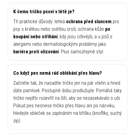
K čemu tričko psovi v létě je?
Tři praktické důvody: lehká
ochrana před sluncem
pro
psy s krátkou nebo světlou srstí, ochrana kůže
po
koupání nebo stříhání
, kdy jsou citlivější, a u psů s
alergiemi nebo dermatologickými problémy jako
bariéra proti olizování
. Plus samozřejmě styl.
Co když pes nemá rád oblékání přes hlavu?
Začněte tak, že nasadíte tričko jen na pár vteřin a hned
dáte pamlsek. Postupně dobu prodlužujte. Pomáhá taky
tričko nejdřív rozevřít na šíři, aby se nezasekávalo o uši.
Pokud pes nesnese tričko přes hlavu ani po nácviku,
hledejte obleček se zapínáním na bříšku (knoflíky, suchý
zip).