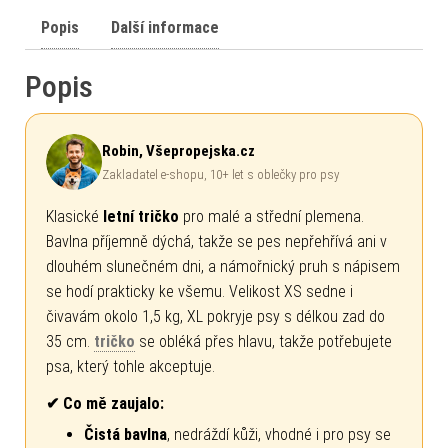
Popis
Další informace
Popis
Robin, Všepropejska.cz
Zakladatel e-shopu, 10+ let s oblečky pro psy
Klasické
letní tričko
pro malé a střední plemena.
Bavlna příjemně dýchá, takže se pes nepřehřívá ani v
dlouhém slunečném dni, a námořnický pruh s nápisem
se hodí prakticky ke všemu. Velikost XS sedne i
čivavám okolo 1,5 kg, XL pokryje psy s délkou zad do
35 cm.
tričko
se obléká přes hlavu, takže potřebujete
psa, který tohle akceptuje.
✔ Co mě zaujalo:
Čistá bavlna
, nedráždí kůži, vhodné i pro psy se