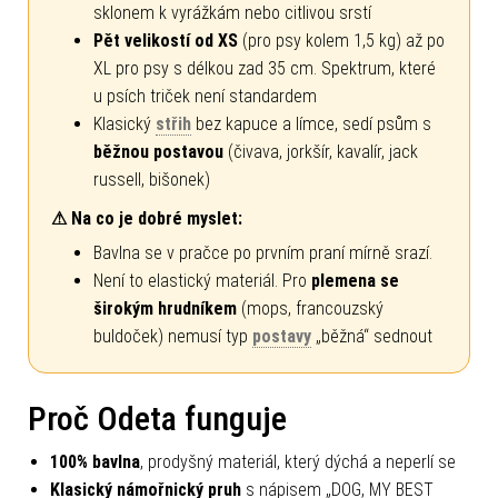
sklonem k vyrážkám nebo citlivou srstí
Pět velikostí od XS
(pro psy kolem 1,5 kg) až po
XL pro psy s délkou zad 35 cm. Spektrum, které
u psích triček není standardem
Klasický
střih
bez kapuce a límce, sedí psům s
běžnou postavou
(čivava, jorkšír, kavalír, jack
russell, bišonek)
⚠ Na co je dobré myslet:
Bavlna se v pračce po prvním praní mírně srazí.
Není to elastický materiál. Pro
plemena se
širokým hrudníkem
(mops, francouzský
buldoček) nemusí typ
postavy
„běžná“ sednout
Proč Odeta funguje
100% bavlna
, prodyšný materiál, který dýchá a neperlí se
Klasický námořnický pruh
s nápisem „DOG, MY BEST