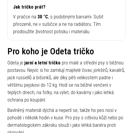
Jak tričko prát?
V pračce na
30 °C
, s podobnými barvami. Sušit
přirozeně, ne v sušičce a ne na radiátoru. Tím
prodloužíte životnost potisku i materiálu.
Pro koho je Odeta tričko
Odeta je
jarní a letní tričko
pro malé a střední psy s běžnou
postavou. Nejvíc si ho zamilují majitelé čivav, jorkšírů, kavalírů,
jack russellů a bišonků, ale díky pěti velikostem padne i
většímu pejskovi do 12 kg. Hodí se na běžné venčení v
teplých dnech, na fotky, na výlet, do kavárny i jako lehká
ochrana po koupání.
Bavlněný materiál dýchá a neperlí se, takže ho pes nosí v
pohodě i několik hodin v kuse. Pro psy s citlivou kůží nebo po
dermatologickém zákroku slouží i jako lehká bariéra proti
olizování.