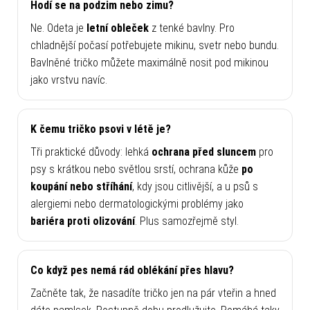
Hodí se na podzim nebo zimu?
Ne. Odeta je
letní obleček
z tenké bavlny. Pro
chladnější počasí potřebujete mikinu, svetr nebo bundu.
Bavlněné tričko můžete maximálně nosit pod mikinou
jako vrstvu navíc.
K čemu tričko psovi v létě je?
Tři praktické důvody: lehká
ochrana před sluncem
pro
psy s krátkou nebo světlou srstí, ochrana kůže
po
koupání nebo stříhání
, kdy jsou citlivější, a u psů s
alergiemi nebo dermatologickými problémy jako
bariéra proti olizování
. Plus samozřejmě styl.
Co když pes nemá rád oblékání přes hlavu?
Začněte tak, že nasadíte tričko jen na pár vteřin a hned