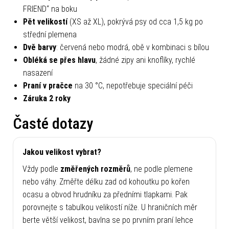
FRIEND“ na boku
Pět velikostí
(XS až XL), pokrývá psy od cca 1,5 kg po
střední plemena
Dvě barvy
: červená nebo modrá, obě v kombinaci s bílou
Obléká se přes hlavu
, žádné zipy ani knoflíky, rychlé
nasazení
Praní v pračce
na 30 °C, nepotřebuje speciální péči
Záruka 2 roky
Časté dotazy
Jakou velikost vybrat?
Vždy podle
změřených rozměrů
, ne podle plemene
nebo váhy. Změřte délku zad od kohoutku po kořen
ocasu a obvod hrudníku za předními tlapkami. Pak
porovnejte s tabulkou velikostí níže. U hraničních měr
berte větší velikost, bavlna se po prvním praní lehce