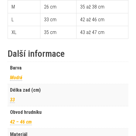
M
26 cm
35 až 38 cm
L
33 cm
42 až 46 cm
XL
35 cm
43 až 47 cm
Další informace
Barva
Modrá
Délka zad (cm)
33
Obvod hrudníku
42 – 46 cm
Materiál