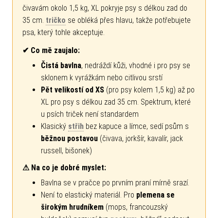
čivavám okolo 1,5 kg, XL pokryje psy s délkou zad do
35 cm.
tričko
se obléká přes hlavu, takže potřebujete
psa, který tohle akceptuje.
✔ Co mě zaujalo:
Čistá bavlna
, nedráždí kůži, vhodné i pro psy se
sklonem k vyrážkám nebo citlivou srstí
Pět velikostí od XS
(pro psy kolem 1,5 kg) až po
XL pro psy s délkou zad 35 cm. Spektrum, které
u psích triček není standardem
Klasický
střih
bez kapuce a límce, sedí psům s
běžnou postavou
(čivava, jorkšír, kavalír, jack
russell, bišonek)
⚠ Na co je dobré myslet:
Bavlna se v pračce po prvním praní mírně srazí.
Není to elastický materiál. Pro
plemena se
širokým hrudníkem
(mops, francouzský