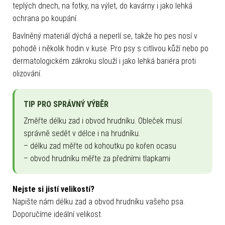
teplých dnech, na fotky, na výlet, do kavárny i jako lehká
ochrana po koupání.
Bavlněný materiál dýchá a neperlí se, takže ho pes nosí v
pohodě i několik hodin v kuse. Pro psy s citlivou kůží nebo po
dermatologickém zákroku slouží i jako lehká bariéra proti
olizování.
TIP PRO SPRÁVNÝ VÝBĚR
Změřte délku zad i obvod hrudníku. Obleček musí
správně sedět v délce i na hrudníku.
– délku zad měřte od kohoutku po kořen ocasu
– obvod hrudníku měřte za předními tlapkami
Nejste si jistí velikostí?
Napište nám délku zad a obvod hrudníku vašeho psa.
Doporučíme ideální velikost.