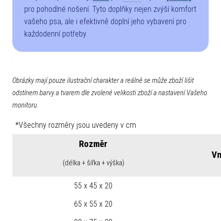
pro pohodlné nošení. Tyto doplňky nejen zvýší komfort
vašeho psa, ale i efektivně doplní jeho vybavení pro
každodenní potřeby.
Obrázky mají pouze ilustrační charakter a reálně se může zboží lišit
odstínem barvy a tvarem dle zvolené velikosti zboží a nastavení Vašeho
monitoru.
*Všechny rozměry jsou uvedeny v cm
Rozměr
Vn
(délka + šířka + výška)
55 x 45 x 20
65 x 55 x 20