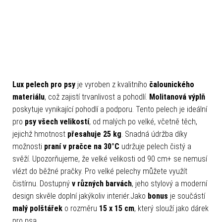
Lux pelech pro psy
je vyroben z kvalitního
čalounického
materiálu
, což zajistí trvanlivost a pohodlí.
Molitanová výplň
poskytuje vynikající pohodlí a podporu. Tento pelech je ideální
pro
psy všech
velikostí
, od malých po velké, včetně těch,
jejichž hmotnost
přesahuje 25 kg
. Snadná údržba díky
možnosti
praní v pračce na 30°C
udržuje pelech čistý a
svěží. Upozorňujeme, že velké velikosti od 90 cm+ se nemusí
vlézt do běžné pračky. Pro velké pelechy můžete využít
čistírnu. Dostupný
v různých barvách
, jeho stylový a moderní
design skvěle doplní jakýkoliv interiér.Jako
bonus
je součástí
malý polštářek
o rozměru
15 x 15 cm
, který slouží jako dárek
pro psa.