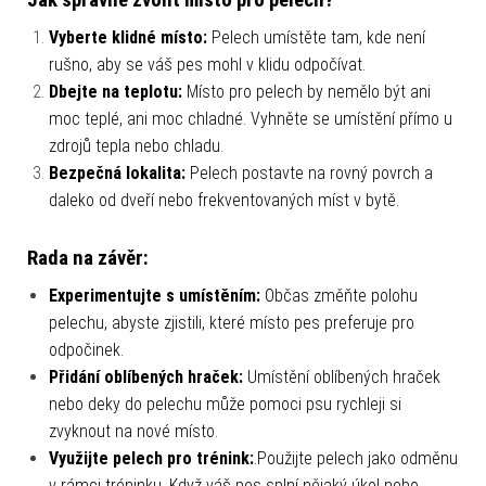
Jak správně zvolit místo pro pelech?
Vyberte klidné místo:
Pelech umístěte tam, kde není
rušno, aby se váš pes mohl v klidu odpočívat.
Dbejte na teplotu:
Místo pro pelech by nemělo být ani
moc teplé, ani moc chladné. Vyhněte se umístění přímo u
zdrojů tepla nebo chladu.
Bezpečná lokalita:
Pelech postavte na rovný povrch a
daleko od dveří nebo frekventovaných míst v bytě.
Rada na závěr:
Experimentujte s umístěním:
Občas změňte polohu
pelechu, abyste zjistili, které místo pes preferuje pro
odpočinek.
Přidání oblíbených hraček:
Umístění oblíbených hraček
nebo deky do pelechu může pomoci psu rychleji si
zvyknout na nové místo.
Využijte pelech pro trénink:
.Použijte pelech jako odměnu
v rámci tréninku. Když váš pes splní nějaký úkol nebo