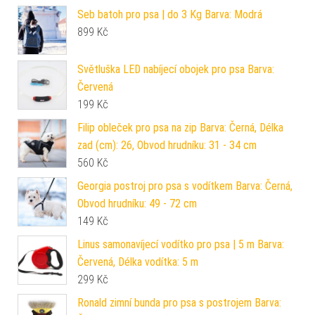
Seb batoh pro psa | do 3 Kg Barva: Modrá
899
Kč
Světluška LED nabíjecí obojek pro psa Barva:
Červená
199
Kč
Filip obleček pro psa na zip Barva: Černá, Délka
zad (cm): 26, Obvod hrudníku: 31 - 34 cm
560
Kč
Georgia postroj pro psa s vodítkem Barva: Černá,
Obvod hrudníku: 49 - 72 cm
149
Kč
Linus samonavíjecí vodítko pro psa | 5 m Barva:
Červená, Délka vodítka: 5 m
299
Kč
Ronald zimní bunda pro psa s postrojem Barva: