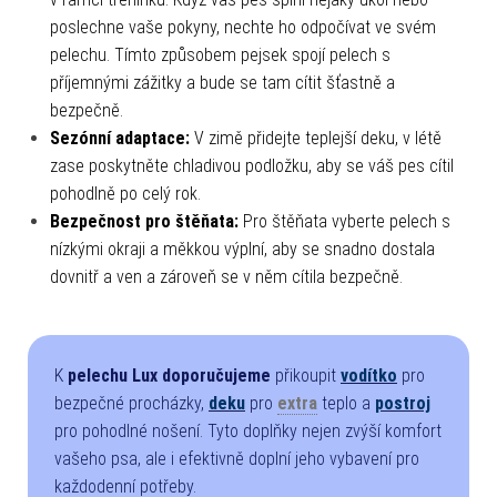
poslechne vaše pokyny, nechte ho odpočívat ve svém
pelechu. Tímto způsobem pejsek spojí pelech s
příjemnými zážitky a bude se tam cítit šťastně a
bezpečně.
Sezónní adaptace:
V zimě přidejte teplejší deku, v létě
zase poskytněte chladivou podložku, aby se váš pes cítil
pohodlně po celý rok.
Bezpečnost pro štěňata:
Pro štěňata vyberte pelech s
nízkými okraji a měkkou výplní, aby se snadno dostala
dovnitř a ven a zároveň se v něm cítila bezpečně.
K
pelechu Lux doporučujeme
přikoupit
vodítko
pro
bezpečné procházky,
deku
pro
extra
teplo a
postroj
pro pohodlné nošení. Tyto doplňky nejen zvýší komfort
vašeho psa, ale i efektivně doplní jeho vybavení pro
každodenní potřeby.