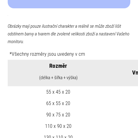
Obrázky mají pouze ilustrační charakter a reálně se může zboží lišit
odstínem barvy a tvarem dle zvolené velikosti zboží a nastavení Vašeho
monitoru.
*Všechny rozměry jsou uvedeny v cm
Rozměr
Vn
(délka + šířka + výška)
55 x 45 x 20
65 x 55 x 20
90 x 75 x 20
110 x 90 x 20
130 x 110 x 20