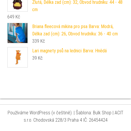
Žlutá, Délka zad (cm): 32, Obvod hrudníku: 44 - 48
cm
649
Kč
Briana fleecová mikina pro psa Barva: Modrá,
Délka zad (cm): 26, Obvod hrudníku: 36 - 40 cm
339
Kč
Lari magnety psů na lednici Barva: Hnědá
39
Kč
Používáme WordPress (v češtině).
|
Šablona: Bulk Shop
| ACIT
s.r.o. Chodovská 228/3 Praha 4 IČ: 26454424