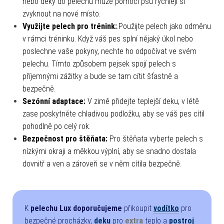
nebo deky do pelechu může pomoci psu rychleji si
zvyknout na nové místo.
Využijte pelech pro trénink:
.Použijte pelech jako odměnu
v rámci tréninku. Když váš pes splní nějaký úkol nebo
poslechne vaše pokyny, nechte ho odpočívat ve svém
pelechu. Tímto způsobem pejsek spojí pelech s
příjemnými zážitky a bude se tam cítit šťastně a
bezpečně.
Sezónní adaptace:
V zimě přidejte teplejší deku, v létě
zase poskytněte chladivou podložku, aby se váš pes cítil
pohodlně po celý rok.
Bezpečnost pro štěňata:
Pro štěňata vyberte pelech s
nízkými okraji a měkkou výplní, aby se snadno dostala
dovnitř a ven a zároveň se v něm cítila bezpečně.
K
pelechu Lux doporučujeme
přikoupit
vodítko
pro
bezpečné procházky,
deku
pro
extra
teplo a
postroj