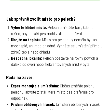
Jak správně zvolit místo pro pelech?
Vyberte klidné místo:
Pelech umístěte tam, kde není
rušno, aby se váš pes mohl v klidu odpočívat.
Dbejte na teplotu:
Místo pro pelech by nemělo být ani
moc teplé, ani moc chladné. Vyhněte se umístění přímo u
zdrojů tepla nebo chladu.
Bezpečná lokalita:
Pelech postavte na rovný povrch a
daleko od dveří nebo frekventovaných míst v bytě.
Rada na závěr:
Experimentujte s umístěním:
Občas změňte polohu
pelechu, abyste zjistili, které místo pes preferuje pro
odpočinek.
Přidání oblíbených hraček:
Umístění oblíbených hraček