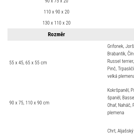
90 x 75 x 20
110 x 90 x 20
130 x 110 x 20
Rozměr
Grifonek, Jorš
Brabantík, Čí
Russel terrier
55 x 45, 65 x 55 cm
Pinč, Trpaslič
velká plemen
Kokršpaněl, Pi
španěl, Basset,
90 x 75, 110 x 90 cm
Ohař, Naháč, 
plemena
Chrt, Aljašsk