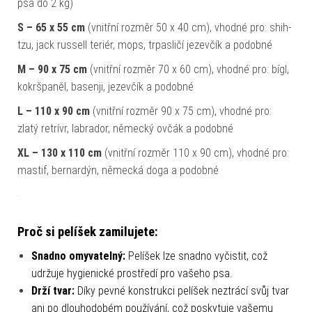
psa do 2 kg)
S – 65 x 55 cm
(vnitřní rozměr 50 x 40 cm), vhodné pro: shih-
tzu, jack russell teriér, mops, trpasličí jezevčík a podobné
M – 90 x 75 cm
(vnitřní rozměr 70 x 60 cm), vhodné pro: bígl,
kokršpaněl, basenji, jezevčík a podobné
L – 110 x 90 cm
(vnitřní rozměr 90 x 75 cm), vhodné pro:
zlatý retrívr, labrador, německý ovčák a podobné
XL – 130 x 110 cm
(vnitřní rozměr 110 x 90 cm), vhodné pro:
mastif, bernardýn, německá doga a podobné
Proč si pelíšek zamilujete:
Snadno omyvatelný:
Pelíšek lze snadno vyčistit, což
udržuje hygienické prostředí pro vašeho psa.
Drží tvar:
Díky pevné konstrukci pelíšek neztrácí svůj tvar
ani po dlouhodobém používání, což poskytuje vašemu