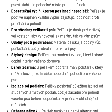
psovi stabilní a pohodlné místo pro odpočinek.
Dostatečná výplň, kterou pes hned neproleží:
Pelíšek je
poctivě naplněn kvalitní výplní zajišťující odolnost proti
proléhání a pohodlí
Pro všechny velikosti psů:
Pelíšek je dostupný v různých
velikostech, aby vyhovoval jak malým, tak velkým psům.
Odolný proti poškrábání:
Materiál pelíšku je odolný vůči
poškrábání, což je ideální pro aktivní psy.
Stylový design:
Pelíšek má moderní vzhled, který krásně
doplní interiér vašeho domova.
Dárek zdarma:
S pelíškem obdržíte malý polštářek, který
může sloužit jako
hračka
nebo další pohodlí pro vašeho
psa.
Izolace od podlahy:
Pelíšky poskytují důležitou izolaci od
studených a tvrdých podlah, což je zásadní pro pohodlí
vašeho psa během odpočinku, zejména v chladnějších
měsících.
Ochrana nábytku:
Pelíšek poskytuje psovi alternativní