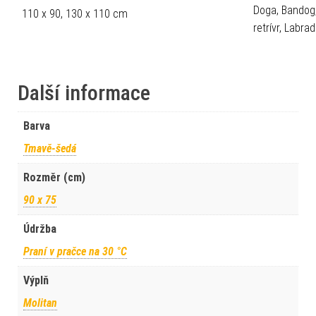
Doga, Bandog,
110 x 90, 130 x 110 cm
retrívr, Labr
Další informace
Barva
Tmavě-šedá
Rozměr (cm)
90 x 75
Údržba
Praní v pračce na 30 °C
Výplň
Molitan