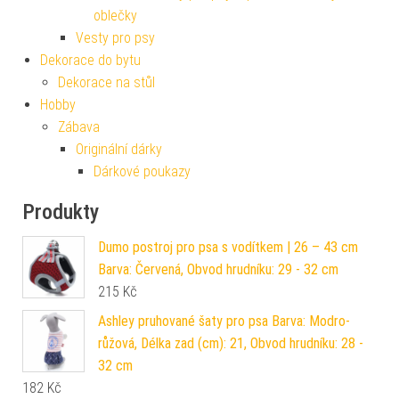
oblečky
Vesty pro psy
Dekorace do bytu
Dekorace na stůl
Hobby
Zábava
Originální dárky
Dárkové poukazy
Produkty
Dumo postroj pro psa s vodítkem | 26 – 43 cm
Barva: Červená, Obvod hrudníku: 29 - 32 cm
215
Kč
Ashley pruhované šaty pro psa Barva: Modro-
růžová, Délka zad (cm): 21, Obvod hrudníku: 28 -
32 cm
182
Kč