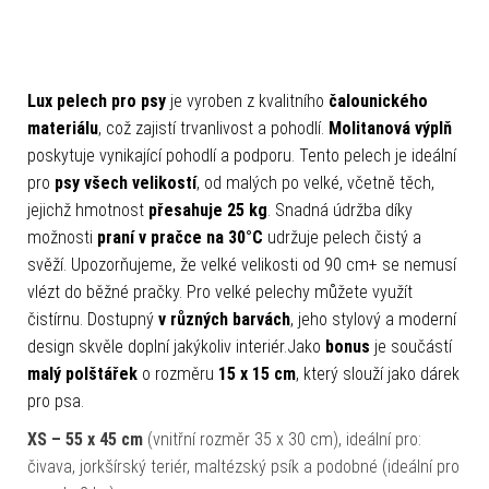
Lux pelech pro psy
je vyroben z kvalitního
čalounického
materiálu
, což zajistí trvanlivost a pohodlí.
Molitanová výplň
poskytuje vynikající pohodlí a podporu. Tento pelech je ideální
pro
psy všech
velikostí
, od malých po velké, včetně těch,
jejichž hmotnost
přesahuje 25 kg
. Snadná údržba díky
možnosti
praní v pračce na 30°C
udržuje pelech čistý a
svěží. Upozorňujeme, že velké velikosti od 90 cm+ se nemusí
vlézt do běžné pračky. Pro velké pelechy můžete využít
čistírnu. Dostupný
v různých barvách
, jeho stylový a moderní
design skvěle doplní jakýkoliv interiér.Jako
bonus
je součástí
malý polštářek
o rozměru
15 x 15 cm
, který slouží jako dárek
pro psa.
XS – 55 x 45 cm
(vnitřní rozměr 35 x 30 cm), ideální pro:
čivava, jorkšírský teriér, maltézský psík a podobné (ideální pro