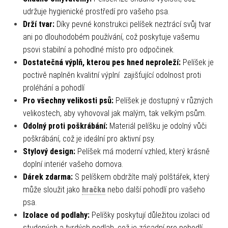
udržuje hygienické prostředí pro vašeho psa.
Drží tvar:
Díky pevné konstrukci pelíšek neztrácí svůj tvar
ani po dlouhodobém používání, což poskytuje vašemu
psovi stabilní a pohodlné místo pro odpočinek.
Dostatečná výplň, kterou pes hned neproleží:
Pelíšek je
poctivě naplněn kvalitní výplní zajišťující odolnost proti
proléhání a pohodlí
Pro všechny velikosti psů:
Pelíšek je dostupný v různých
velikostech, aby vyhovoval jak malým, tak velkým psům.
Odolný proti poškrábání:
Materiál pelíšku je odolný vůči
poškrábání, což je ideální pro aktivní psy.
Stylový design:
Pelíšek má moderní vzhled, který krásně
doplní interiér vašeho domova.
Dárek zdarma:
S pelíškem obdržíte malý polštářek, který
může sloužit jako
hračka
nebo další pohodlí pro vašeho
psa.
Izolace od podlahy:
Pelíšky poskytují důležitou izolaci od
studených a tvrdých podlah, což je zásadní pro pohodlí