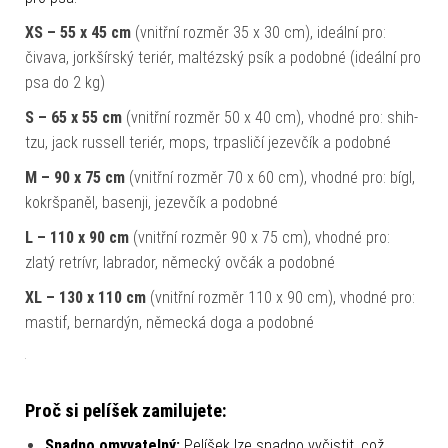
XS – 55 x 45 cm
(vnitřní rozměr 35 x 30 cm), ideální pro:
čivava, jorkšírský teriér, maltézský psík a podobné (ideální pro
psa do 2 kg)
S – 65 x 55 cm
(vnitřní rozměr 50 x 40 cm), vhodné pro: shih-
tzu, jack russell teriér, mops, trpasličí jezevčík a podobné
M – 90 x 75 cm
(vnitřní rozměr 70 x 60 cm), vhodné pro: bígl,
kokršpaněl, basenji, jezevčík a podobné
L – 110 x 90 cm
(vnitřní rozměr 90 x 75 cm), vhodné pro:
zlatý retrívr, labrador, německý ovčák a podobné
XL – 130 x 110 cm
(vnitřní rozměr 110 x 90 cm), vhodné pro:
mastif, bernardýn, německá doga a podobné
Proč si pelíšek zamilujete:
Snadno omyvatelný:
Pelíšek lze snadno vyčistit, což