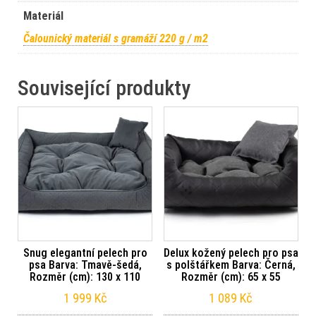
Materiál
Čalounický materiál s gramáží 220 g / m2
Související produkty
Snug elegantní pelech pro
Delux kožený pelech pro psa
psa Barva: Tmavě-šedá,
s polštářkem Barva: Černá,
Rozměr (cm): 130 x 110
Rozměr (cm): 65 x 55
1 999
Kč
1 089
Kč