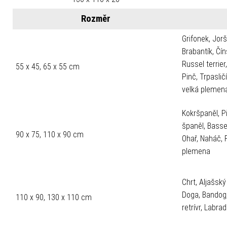
Rozměr
Grifonek, Jorš
Brabantík, Čí
Russel terrier
55 x 45, 65 x 55 cm
Pinč, Trpaslič
velká plemen
Kokršpaněl, Pi
španěl, Basset,
90 x 75, 110 x 90 cm
Ohař, Naháč, 
plemena
Chrt, Aljašsk
Doga, Bandog,
110 x 90, 130 x 110 cm
retrívr, Labr