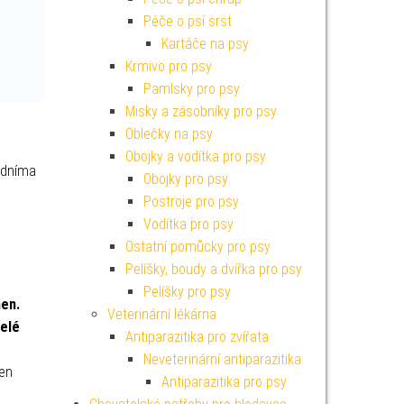
Péče o psí srst
Kartáče na psy
Krmivo pro psy
Pamlsky pro psy
Misky a zásobníky pro psy
Oblečky na psy
Obojky a vodítka pro psy
edníma
Obojky pro psy
Postroje pro psy
Vodítka pro psy
Ostatní pomůcky pro psy
Pelíšky, boudy a dvířka pro psy
Pelíšky pro psy
men.
Veterinární lékárna
celé
Antiparazitika pro zvířata
Neveterinární antiparazitika
ben
Antiparazitika pro psy