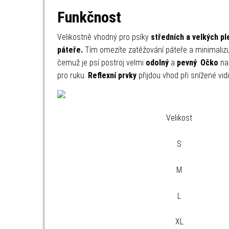
Funkčnost
Velikostně vhodný pro psíky
středních a velkých p
páteře.
Tím omezíte zatěžování páteře a minimalizu
čemuž je psí postroj velmi
odolný
a
pevný
.
Očko
na 
pro ruku.
Reflexní prvky
přijdou vhod při snížené vidi
Velikost
S
M
L
XL