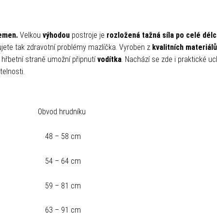
lemen.
Velkou
výhodou
postroje je
rozložená tažná síla po celé dél
jete tak zdravotní problémy mazlíčka. Vyroben z
kvalitních materiálů
hřbetní straně umožní připnutí
vodítka
. Nachází se zde i praktické u
telnosti.
Obvod hrudníku
48 – 58 cm
54 – 64 cm
59 – 81 cm
63 – 91 cm