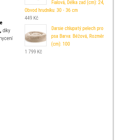
Fialová, Délka zad (cm): 24,
Obvod hrudníku: 30 - 36 cm
449
Kč
ce
Darsie chlupatý pelech pro
,
díky
psa Barva: Béžová, Rozměr
chycení
(cm): 100
1 799
Kč