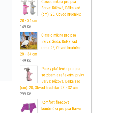
Classic mikina pro psa
Barva: Růžová, Délka zad
(cm): 25, Obvod hrudníku:
28 - 34 cm
149
Kč
Classic mikina pro psa
Barva: Šedá, Délka zad
(cm): 25, Obvod hrudníku:
28 - 34 cm
149
Kč
Packy pláštěnka pro psa
se zipem a reflexními prvky
Barva: Růžová, Délka zad
(cm): 20, Obvod hrudníku: 28 - 32 cm
299
Kč
Komfort fleecová
kombinéza pro psa Barva: