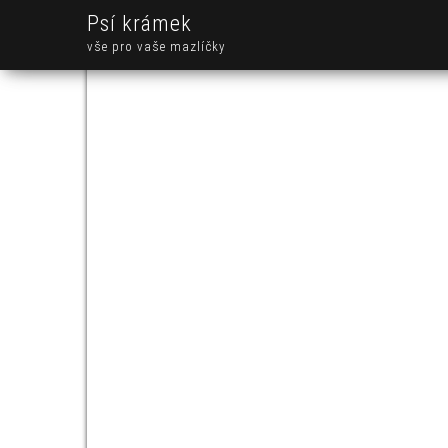
Psí krámek
vše pro vaše mazlíčky