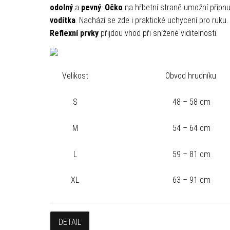
odolný
a
pevný
.
Očko
na hřbetní straně umožní připnu
vodítka
. Nachází se zde i praktické uchycení pro ruku.
Reflexní prvky
přijdou vhod při snížené viditelnosti.
Velikost
Obvod hrudníku
S
48 – 58 cm
M
54 – 64 cm
L
59 – 81 cm
XL
63 – 91 cm
DETAIL