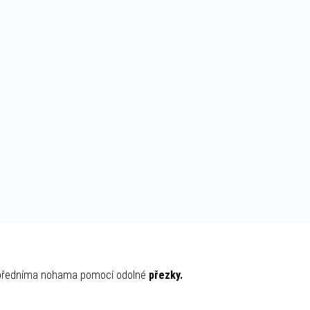
a předníma nohama pomocí odolné
přezky.