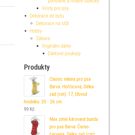
pohodlné a hřejivé oblečky
Vesty pro psy
Dekorace do bytu
Dekorace na stůl
Hobby
Zábava
Originální dárky
Dárkové poukazy
Produkty
Classic mikina pro psa
Barva: Hořčicová, Délka
zad (cm): 17, Obvod
hrudníku: 20 - 26 cm
99
Kč
Max zimní károvaná bunda
pro psa Barva: Černo-
červená, Délka zad (cm):