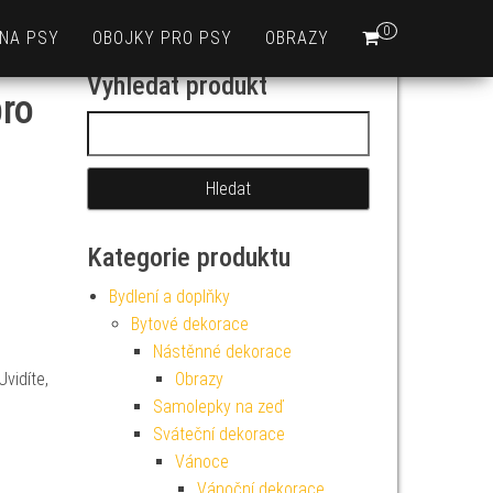
0
 NA PSY
OBOJKY PRO PSY
OBRAZY
Vyhledat produkt
pro
Vyhledávání
Kategorie produktu
Bydlení a doplňky
Bytové dekorace
Nástěnné dekorace
Uvidíte,
Obrazy
Samolepky na zeď
Sváteční dekorace
Vánoce
Vánoční dekorace