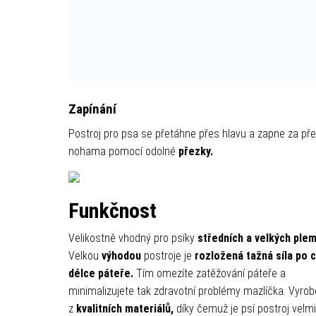
Zapínání
Postroj pro psa se přetáhne přes hlavu a zapne za př
nohama pomocí odolné
přezky.
Funkčnost
Velikostně vhodný pro psíky
středních a velkých ple
Velkou
výhodou
postroje je
rozložená tažná síla po 
délce páteře.
Tím omezíte zatěžování páteře a
minimalizujete tak zdravotní problémy mazlíčka. Vyro
z
kvalitních materiálů,
díky čemuž je psí postroj velmi