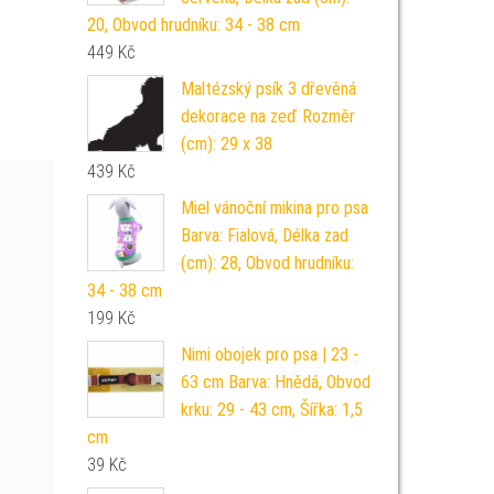
20, Obvod hrudníku: 34 - 38 cm
449
Kč
Maltézský psík 3 dřevěná
dekorace na zeď Rozměr
(cm): 29 x 38
439
Kč
Miel vánoční mikina pro psa
Barva: Fialová, Délka zad
(cm): 28, Obvod hrudníku:
34 - 38 cm
199
Kč
Nimi obojek pro psa | 23 -
63 cm Barva: Hnědá, Obvod
krku: 29 - 43 cm, Šířka: 1,5
cm
39
Kč