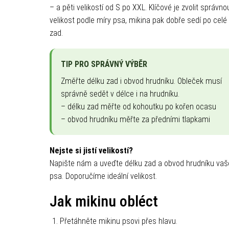
– a pěti velikostí od S po XXL. Klíčové je zvolit správno
velikost podle míry psa, mikina pak dobře sedí po celé
zad.
TIP PRO SPRÁVNÝ VÝBĚR
Změřte délku zad i obvod hrudníku. Obleček musí
správně sedět v délce i na hrudníku.
– délku zad měřte od kohoutku po kořen ocasu
– obvod hrudníku měřte za předními tlapkami
Nejste si jistí velikostí?
Napište nám a uveďte délku zad a obvod hrudníku va
psa. Doporučíme ideální velikost.
Jak mikinu obléct
Přetáhněte mikinu psovi přes hlavu.