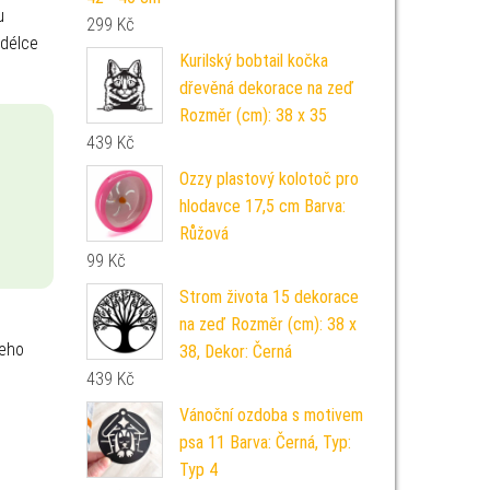
u
299
Kč
 délce
Kurilský bobtail kočka
dřevěná dekorace na zeď
Rozměr (cm): 38 x 35
439
Kč
Ozzy plastový kolotoč pro
hlodavce 17,5 cm Barva:
Růžová
99
Kč
Strom života 15 dekorace
na zeď Rozměr (cm): 38 x
šeho
38, Dekor: Černá
439
Kč
Vánoční ozdoba s motivem
psa 11 Barva: Černá, Typ:
Typ 4