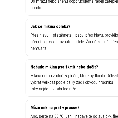
Do mrazu nebo sněhu doporučujeme raději zateple
bundu.
Jak se mikina obléká?
Přes hlavu – přetáhnete ji psovi přes hlavu, provlék
přední tlapky a urovnáte na těle. Žádné zapínání řeš
nemusíte.
Nebude mikina psa škrtit nebo tlačit?
Mikina nemá žádné zapínání, které by tlačilo. Důležit
vybrat velikost podle délky zad i obvodu hrudníku –
míry najdete v tabulce níže.
Můžu mikinu prát v pračce?
Ano, perte na 30 °C. Jen ji nedávejte do sušičky, fl