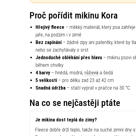
Proč pořídit mikinu Kora
Hřejivý fleece
– měkký materiál, který psa zahřeje
jaře, na podzim i v zimě
Bez zapínání
– žádné zipy ani patentky, které by tla
nebo se zachytávaly o srst
Jednoduché oblékání přes hlavu
– mikinu psovi o
během chvilky
4 barvy
– hnědá, modrá,
růžová
a šedá
5 velikostí
– pro délku zad 23 až 42 cm
Snadná údržba
– stačí vyprat v pračce na 30 °C
Na co se nejčastěji ptáte
Je mikina dost teplá do zimy?
Fleece dobře drží teplo, takže na suché zimní dny st