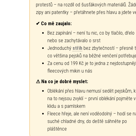
protestů – na rozdíl od šusťákových materiálů. Žá
zipy ani patentky – přetáhnete přes hlavu a jdete v
✔ Co mě zaujalo:
Bez zapínání – není tu nic, co by tlačilo, dřelo
nebo se zachytávalo o srst
Jednoduchý
střih
bez zbytečností – přesně t
co většina pejsků na běžné venčení potřebuj
Za cenu od 199 Kč je to jedna z nejdostupněj
fleecových mikin u nás
⚠ Na co je dobré myslet:
Oblékání přes hlavu nemusí sedět pejskům, kt
na to nejsou zvyklí – první oblékání pojměte v
klidu a s pamlskem
Fleece hřeje, ale není voděodolný – hodí se n
suché chladné dny, do deště sáhněte po
pláštěnce