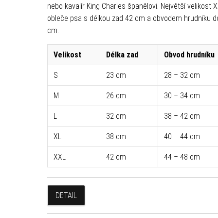
nebo kavalír King Charles španělovi. Největší velikost 
obleče psa s délkou zad 42 cm a obvodem hrudníku d
cm.
Velikost
Délka zad
Obvod hrudníku
S
23 cm
28 – 32 cm
M
26 cm
30 – 34 cm
L
32 cm
38 – 42 cm
XL
38 cm
40 – 44 cm
XXL
42 cm
44 – 48 cm
DETAIL