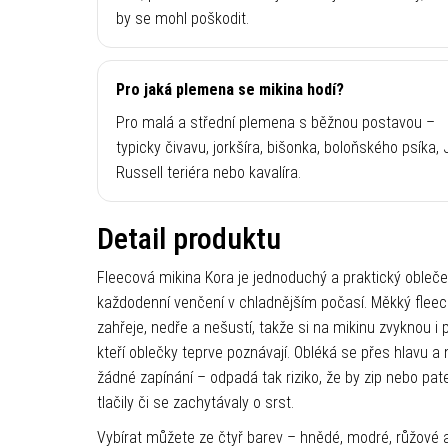
by se mohl poškodit.
Pro jaká plemena se mikina hodí?
Pro malá a střední plemena s běžnou postavou –
typicky čivavu, jorkšíra, bišonka, boloňského psíka,
Russell teriéra nebo kavalíra.
Detail produktu
Fleecová mikina Kora je jednoduchý a praktický obleč
každodenní venčení v chladnějším počasí. Měkký flee
zahřeje, nedře a nešustí, takže si na mikinu zvyknou i p
kteří oblečky teprve poznávají. Obléká se přes hlavu 
žádné zapínání – odpadá tak riziko, že by zip nebo pat
tlačily či se zachytávaly o srst.
Vybírat můžete ze čtyř barev – hnědé, modré, růžové 