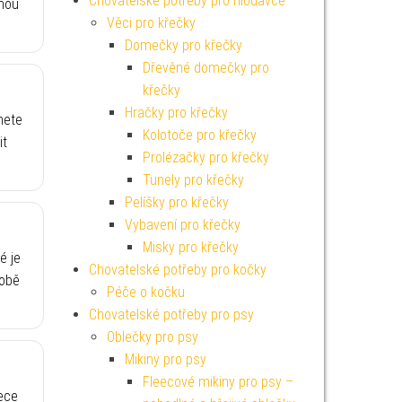
Chovatelské potřeby pro hlodavce
nou
Věci pro křečky
Domečky pro křečky
Dřevěné domečky pro
křečky
Hračky pro křečky
nete
Kolotoče pro křečky
it
Prolézačky pro křečky
Tunely pro křečky
Pelíšky pro křečky
Vybavení pro křečky
Misky pro křečky
é je
Chovatelské potřeby pro kočky
 obě
Péče o kočku
Chovatelské potřeby pro psy
Oblečky pro psy
Mikiny pro psy
Fleecové mikiny pro psy –
eece