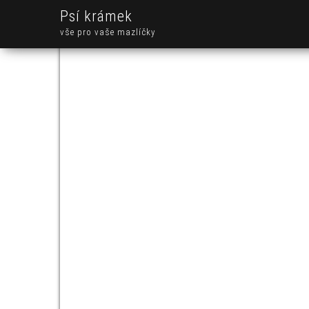
Psí krámek
vše pro vaše mazlíčky