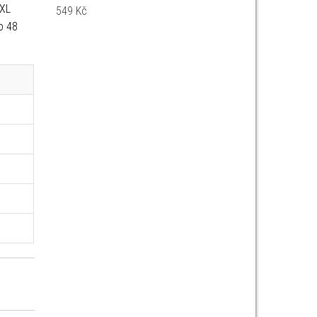
XXL
549
Kč
o 48