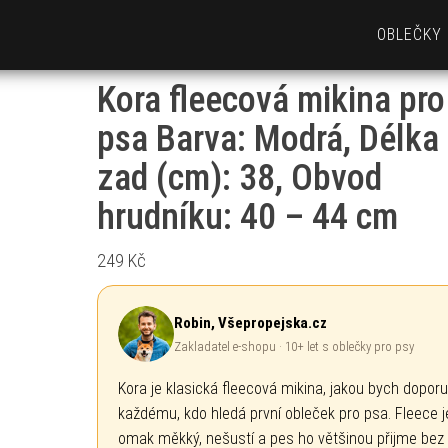
OBLEČKY
Kora fleecová mikina pro
psa Barva: Modrá, Délka
zad (cm): 38, Obvod
hrudníku: 40 – 44 cm
249
Kč
Robin, Všepropejska.cz
Zakladatel e-shopu · 10+ let s oblečky pro psy
Kora je klasická fleecová mikina, jakou bych doporu
každému, kdo hledá první obleček pro psa. Fleece j
omak měkký, nešustí a pes ho většinou přijme bez