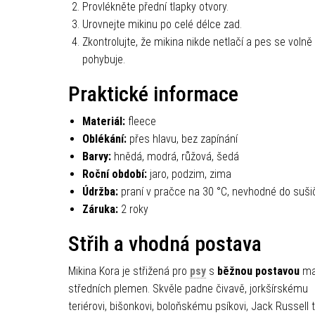
Provlékněte přední tlapky otvory.
Urovnejte mikinu po celé délce zad.
Zkontrolujte, že mikina nikde netlačí a pes se volně
pohybuje.
Praktické informace
Materiál:
fleece
Oblékání:
přes hlavu, bez zapínání
Barvy:
hnědá, modrá, růžová, šedá
Roční období:
jaro, podzim, zima
Údržba:
praní v pračce na 30 °C, nevhodné do suši
Záruka:
2 roky
Střih a vhodná postava
Mikina Kora je střižená pro
psy
s
běžnou postavou
ma
středních plemen. Skvěle padne čivavě, jorkšírskému
teriérovi, bišonkovi, boloňskému psíkovi, Jack Russell t