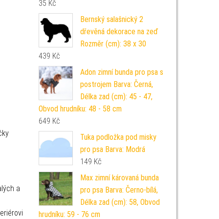
35
Kč
Bernský salašnický 2
dřevěná dekorace na zeď
Rozměr (cm): 38 x 30
439
Kč
Adon zimní bunda pro psa s
postrojem Barva: Černá,
Délka zad (cm): 45 - 47,
Obvod hrudníku: 48 - 58 cm
649
Kč
čky
Tuka podložka pod misky
pro psa Barva: Modrá
149
Kč
Max zimní károvaná bunda
lých a
pro psa Barva: Černo-bílá,
Délka zad (cm): 58, Obvod
eriérovi
hrudníku: 59 - 76 cm