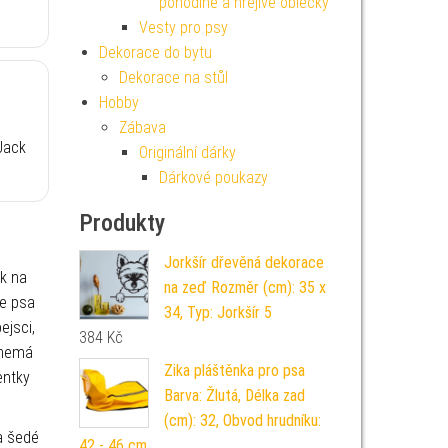
pohodlné a hřejivé oblečky
Vesty pro psy
Dekorace do bytu
Dekorace na stůl
Hobby
Zábava
 Jack
Originální dárky
Dárkové poukazy
Produkty
Jorkšír dřevěná dekorace
ek na
na zeď Rozměr (cm): 35 x
ce psa
34, Typ: Jorkšír 5
ejsci,
384
Kč
a nemá
Zika pláštěnka pro psa
entky
Barva: Žlutá, Délka zad
(cm): 32, Obvod hrudníku:
a šedé
42 - 46 cm