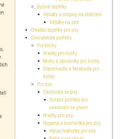
dné
Bytové doplňky
en.
Věšáky a stojany na oblečení
Věšáky na zeď
Chladící doplňky pro psy
Chovatelské potřeby
Pro kočky
o,
Hračky pro kočky
e
Misky a zásobníky pro kočky
ších
Odpočívadla a škrabadla pro
kočky
Pro psy
Cestování se psy
eří
Ostatní potřeby pro
cestování se psem
Hračky pro psy
a
Hygiena a kosmetika pro psy
Hárací kalhotky pro psy
Péče o psí chrup