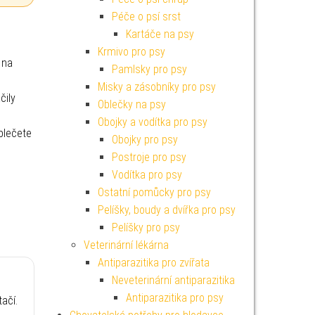
Péče o psí srst
Kartáče na psy
Krmivo pro psy
 na
Pamlsky pro psy
Misky a zásobníky pro psy
čily
Oblečky na psy
Obojky a vodítka pro psy
blečete
Obojky pro psy
Postroje pro psy
Vodítka pro psy
Ostatní pomůcky pro psy
Pelíšky, boudy a dvířka pro psy
Pelíšky pro psy
Veterinární lékárna
Antiparazitika pro zvířata
Neveterinární antiparazitika
Antiparazitika pro psy
ačí.