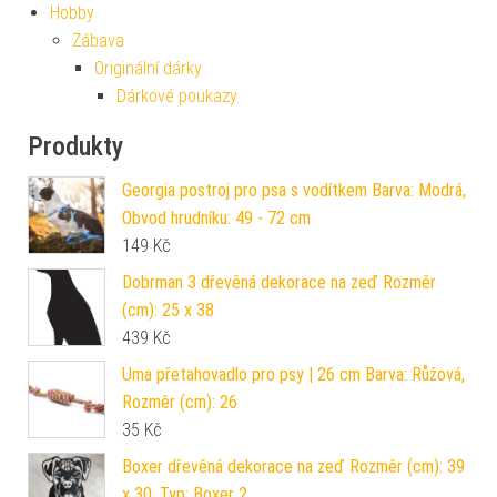
Hobby
Zábava
Originální dárky
Dárkové poukazy
Produkty
Georgia postroj pro psa s vodítkem Barva: Modrá,
Obvod hrudníku: 49 - 72 cm
149
Kč
Dobrman 3 dřevěná dekorace na zeď Rozměr
(cm): 25 x 38
439
Kč
Uma přetahovadlo pro psy | 26 cm Barva: Růžová,
Rozměr (cm): 26
35
Kč
Boxer dřevěná dekorace na zeď Rozměr (cm): 39
x 30, Typ: Boxer 2