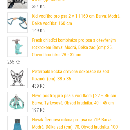
384
Kč
Kid vodítko pro psa 2 v 1 | 160 cm Barva: Modrá,
Délka vodítka: 160 cm
149
Kč
Fresh chladící kombinéza pro psa s otevřeným
rozkrokem Barva: Modrá, Délka zad (cm): 25,
Obvod hrudníku: 28 - 32 cm
265
Kč
Peterbald kočka dřevěná dekorace na zeď
Rozměr (cm): 38 x 36
439
Kč
Neve postroj pro psa s vodítkem | 22 – 46 cm
Barva: Tyrkysová, Obvod hrudníku: 40 - 46 cm
197
Kč
Novak fleecová mikina pro psa na ZIP Barva:
Modrá, Délka zad (cm): 70, Obvod hrudníku: 100 -