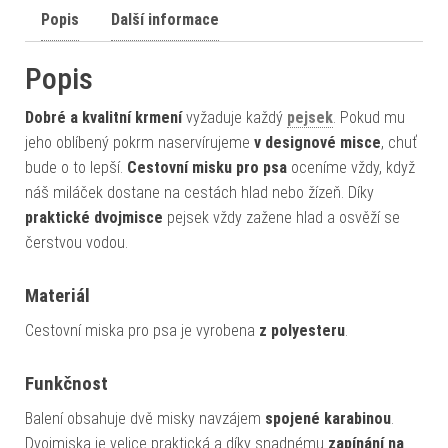
Popis
Další informace
Popis
Dobré a kvalitní krmení
vyžaduje každý
pejsek
. Pokud mu
jeho oblíbený pokrm naservírujeme
v designové misce
, chuť
bude o to lepší.
Cestovní misku pro psa
oceníme vždy, když
náš miláček dostane na cestách hlad nebo žízeň. Díky
praktické dvojmisce
pejsek vždy zažene hlad a osvěží se
čerstvou vodou.
Materiál
Cestovní miska pro psa je vyrobena
z polyesteru
.
Funkčnost
Balení obsahuje dvě misky navzájem
spojené karabinou
.
Dvojmiska je velice praktická a díky snadnému
zapínání na