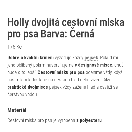
Holly dvojitá cestovní miska
pro psa Barva: Černá
175
Kč
Dobré a kvalitní krmení
vyžaduje každý
pejsek
. Pokud mu
jeho oblíbený pokrm naservírujeme
v designové misce
, chuť
bude o to lepší.
Cestovní misku pro psa
oceníme vždy, když
náš miláček dostane na cestách hlad nebo žízeň. Díky
praktické dvojmisce
pejsek vždy zažene hlad a osvěží se
čerstvou vodou.
Materiál
Cestovní miska pro psa je vyrobena
z polyesteru
.