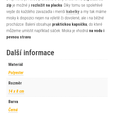
zip
je možné ji
rozložit na placku
. Díky tomu se spolehlivě
vejde do každého zavazadla i menší
kabelky
a my tak máme
misky k dispozici nejen na výletě či dovolené, ale i na běžné
procházce. Balení obsahuje
praktickou kapsičku
, do které
můžeme umístit například sáček. Miska je vhodná
na vodu i
pevnou stravu
.
Další informace
Materiál
Polyester
Rozměr
14 x 8 cm
Barva
Černá