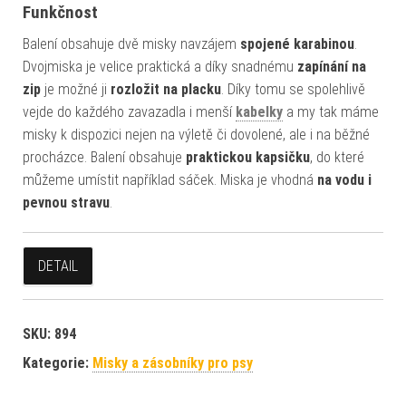
Funkčnost
Balení obsahuje dvě misky navzájem
spojené karabinou
.
Dvojmiska je velice praktická a díky snadnému
zapínání na
zip
je možné ji
rozložit na placku
. Díky tomu se spolehlivě
vejde do každého zavazadla i menší
kabelky
a my tak máme
misky k dispozici nejen na výletě či dovolené, ale i na běžné
procházce. Balení obsahuje
praktickou kapsičku
, do které
můžeme umístit například sáček. Miska je vhodná
na vodu i
pevnou stravu
.
DETAIL
SKU:
894
Kategorie:
Misky a zásobníky pro psy