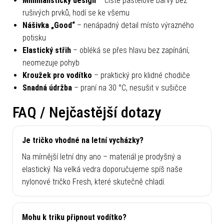
Minimalistický design
– čisté pastelové barvy bez
rušivých prvků, hodí se ke všemu
Nášivka „Good“
– nenápadný detail místo výrazného
potisku
Elastický střih
– obléká se přes hlavu bez zapínání,
neomezuje pohyb
Kroužek pro vodítko
– praktický pro klidné chodiče
Snadná údržba
– praní na 30 °C, nesušit v sušičce
FAQ / Nejčastější dotazy
Je tričko vhodné na letní vycházky?
Na mírnější letní dny ano – materiál je prodyšný a
elastický. Na velká vedra doporučujeme spíš naše
nylonové tričko Fresh, které skutečně chladí.
Mohu k triku připnout vodítko?