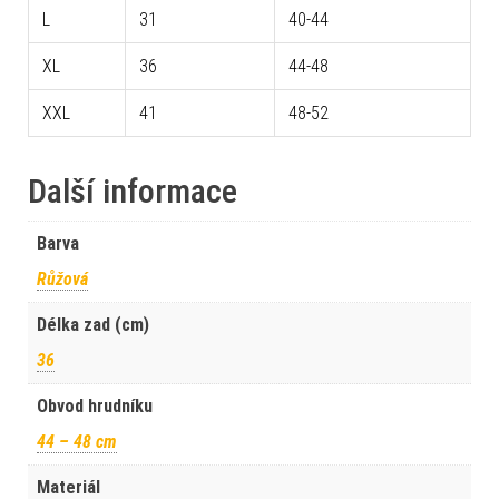
L
31
40-44
XL
36
44-48
XXL
41
48-52
Další informace
Barva
Růžová
Délka zad (cm)
36
Obvod hrudníku
44 – 48 cm
Materiál