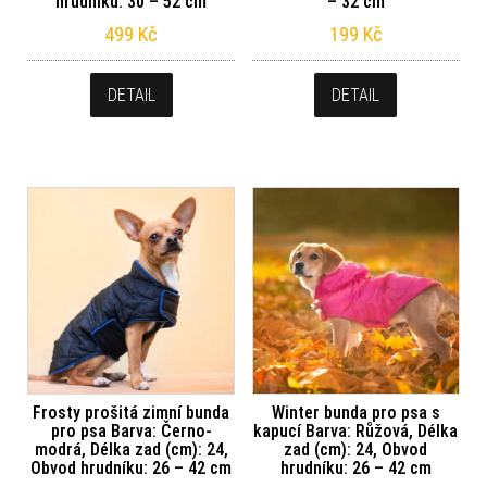
hrudníku: 30 – 52 cm
– 32 cm
499
Kč
199
Kč
DETAIL
DETAIL
Frosty prošitá zimní bunda
Winter bunda pro psa s
pro psa Barva: Černo-
kapucí Barva: Růžová, Délka
modrá, Délka zad (cm): 24,
zad (cm): 24, Obvod
Obvod hrudníku: 26 – 42 cm
hrudníku: 26 – 42 cm