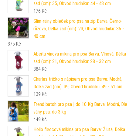
zad (cm): 35, Obvod hrudníku: 44 - 48 cm
176
Kč
Slim-rainy obleček pro psa na zip Barva: Černo-
růžová, Délka zad (cm): 23, Obvod hrudníku: 36 -
40 cm
375
Kč
Abeitu vínová mikina pro psa Barva: Vínová, Délka
zad (cm): 21, Obvod hrudníku: 28 - 32 cm
384
Kč
Charles tričko s nápisem pro psa Barva: Modrá,
Délka zad (cm): 39, Obvod hrudníku: 49 - 51 cm
139
Kč
Trend batoh pro psa | do 10 Kg Barva: Modrá, Dle
váhy psa: do 3 kg
449
Kč
Hello fleecová mikina pro psa Barva: Žlutá, Délka