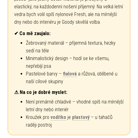
elastický, na každodenní nošení příjemný. Na velká letní
vedra bych volil spíš nylonové Fresh, ale na mírnější
dny nebo do interiéru je Goody skvělá volba.
✔ Co mě zaujalo:
Žebrovaný materiál – příjemná textura, hezky
sedí na těle
Minimalistický design – hodí se ke všemu,
nepřebíjí psa
Pastelové barvy –
fialová
a růžová, oblíbené u
naší cílové skupiny
⚠ Na co je dobré myslet:
Není primárně chladivé – vhodné spíš na mírnější
letní dny nebo interiér
Kroužek pro
vodítko
je
plastový
– u tahačů
raději postroj