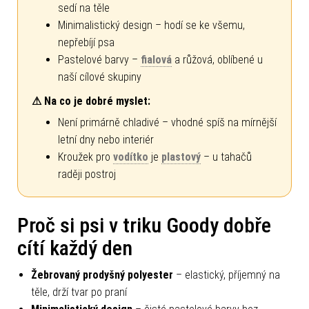
sedí na těle
Minimalistický design – hodí se ke všemu,
nepřebíjí psa
Pastelové barvy –
fialová
a růžová, oblíbené u
naší cílové skupiny
⚠ Na co je dobré myslet:
Není primárně chladivé – vhodné spíš na mírnější
letní dny nebo interiér
Kroužek pro
vodítko
je
plastový
– u tahačů
raději postroj
Proč si psi v triku Goody dobře
cítí každý den
Žebrovaný prodyšný polyester
– elastický, příjemný na
těle, drží tvar po praní