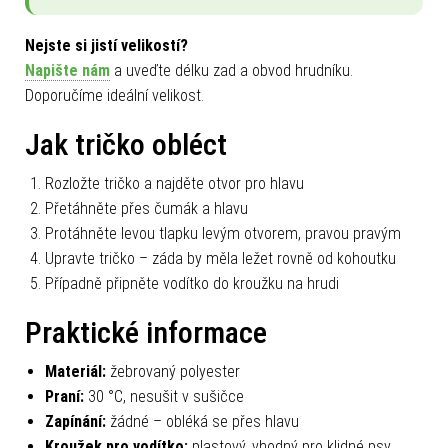
Nejste si jistí velikostí?
Napište nám
a uveďte délku zad a obvod hrudníku.
Doporučíme ideální velikost.
Jak tričko obléct
Rozložte tričko a najděte otvor pro hlavu
Přetáhněte přes čumák a hlavu
Protáhněte levou tlapku levým otvorem, pravou pravým
Upravte tričko – záda by měla ležet rovně od kohoutku
Případně připněte vodítko do kroužku na hrudi
Praktické informace
Materiál:
žebrovaný polyester
Praní:
30 °C, nesušit v sušičce
Zapínání:
žádné – obléká se přes hlavu
Kroužek pro vodítko:
plastový, vhodný pro klidné psy