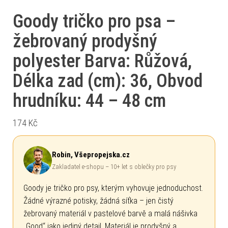
Goody tričko pro psa –
žebrovaný prodyšný
polyester Barva: Růžová,
Délka zad (cm): 36, Obvod
hrudníku: 44 – 48 cm
174
Kč
Robin, Všepropejska.cz
Zakladatel e-shopu – 10+ let s oblečky pro psy
Goody je tričko pro psy, kterým vyhovuje jednoduchost.
Žádné výrazné potisky, žádná síťka – jen čistý
žebrovaný materiál v pastelové barvě a malá nášivka
„Good“ jako jediný detail. Materiál je prodyšný a