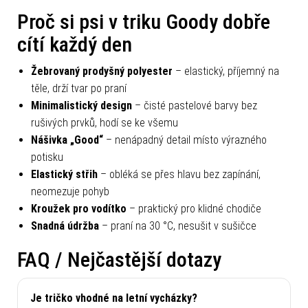
Proč si psi v triku Goody dobře
cítí každý den
Žebrovaný prodyšný polyester
– elastický, příjemný na
těle, drží tvar po praní
Minimalistický design
– čisté pastelové barvy bez
rušivých prvků, hodí se ke všemu
Nášivka „Good“
– nenápadný detail místo výrazného
potisku
Elastický střih
– obléká se přes hlavu bez zapínání,
neomezuje pohyb
Kroužek pro vodítko
– praktický pro klidné chodiče
Snadná údržba
– praní na 30 °C, nesušit v sušičce
FAQ / Nejčastější dotazy
Je tričko vhodné na letní vycházky?