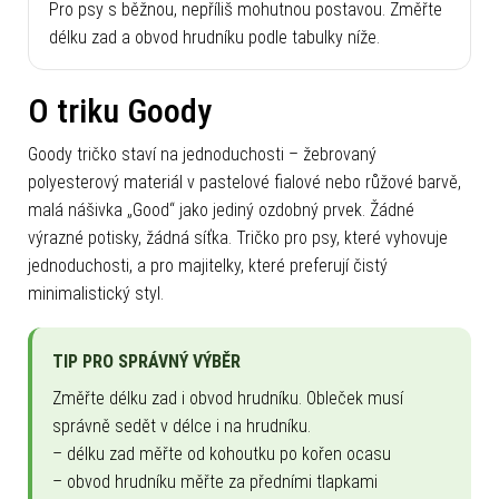
Pro psy s běžnou, nepříliš mohutnou postavou. Změřte
délku zad a obvod hrudníku podle tabulky níže.
O triku Goody
Goody tričko staví na jednoduchosti – žebrovaný
polyesterový materiál v pastelové fialové nebo růžové barvě,
malá nášivka „Good“ jako jediný ozdobný prvek. Žádné
výrazné potisky, žádná síťka. Tričko pro psy, které vyhovuje
jednoduchosti, a pro majitelky, které preferují čistý
minimalistický styl.
TIP PRO SPRÁVNÝ VÝBĚR
Změřte délku zad i obvod hrudníku. Obleček musí
správně sedět v délce i na hrudníku.
– délku zad měřte od kohoutku po kořen ocasu
– obvod hrudníku měřte za předními tlapkami