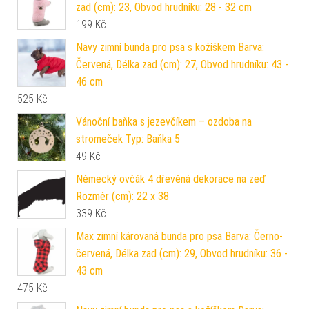
zad (cm): 23, Obvod hrudníku: 28 - 32 cm
199
Kč
Navy zimní bunda pro psa s kožíškem Barva:
Červená, Délka zad (cm): 27, Obvod hrudníku: 43 -
46 cm
525
Kč
Vánoční baňka s jezevčíkem – ozdoba na
stromeček Typ: Baňka 5
49
Kč
Německý ovčák 4 dřevěná dekorace na zeď
Rozměr (cm): 22 x 38
339
Kč
Max zimní károvaná bunda pro psa Barva: Černo-
červená, Délka zad (cm): 29, Obvod hrudníku: 36 -
43 cm
475
Kč