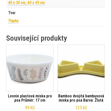
40 x 30 cm, 60 x 45 cm
Tvar
Tlapka
Související produkty
Leonie plastová miska pro
Bamboo dvojitá bambusová
psa Průměr: 17 cm
miska pro psa Barva: Žlutá
99
Kč
125
Kč