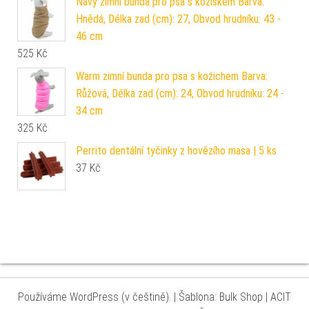
Navy zimní bunda pro psa s kožíškem Barva:
Hnědá, Délka zad (cm): 27, Obvod hrudníku: 43 -
46 cm
525
Kč
Warm zimní bunda pro psa s kožichem Barva:
Růžová, Délka zad (cm): 24, Obvod hrudníku: 24 -
34 cm
325
Kč
Perrito dentální tyčinky z hovězího masa | 5 ks
37
Kč
Používáme WordPress (v češtině).
|
Šablona: Bulk Shop
| ACIT