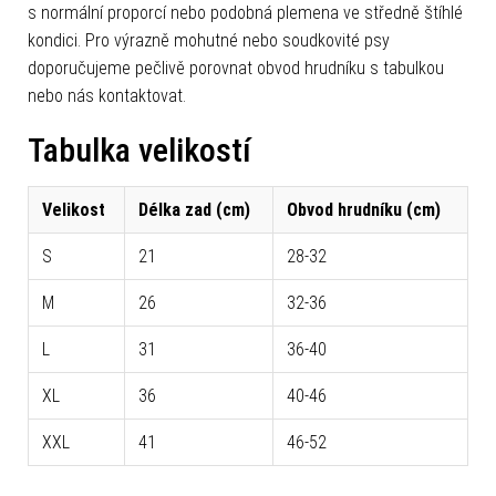
s normální proporcí nebo podobná plemena ve středně štíhlé
kondici. Pro výrazně mohutné nebo soudkovité psy
doporučujeme pečlivě porovnat obvod hrudníku s tabulkou
nebo nás kontaktovat.
Tabulka velikostí
Velikost
Délka zad (cm)
Obvod hrudníku (cm)
S
21
28-32
M
26
32-36
L
31
36-40
XL
36
40-46
XXL
41
46-52