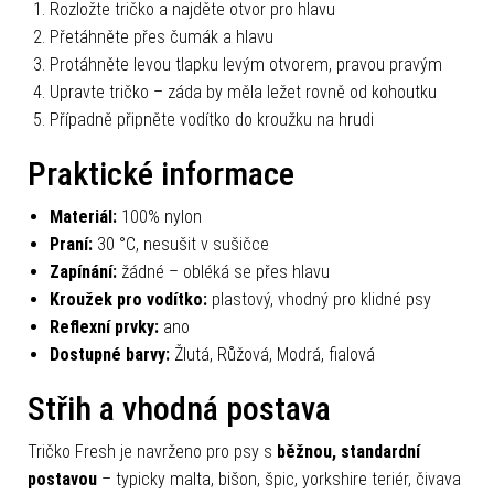
Rozložte tričko a najděte otvor pro hlavu
Přetáhněte přes čumák a hlavu
Protáhněte levou tlapku levým otvorem, pravou pravým
Upravte tričko – záda by měla ležet rovně od kohoutku
Případně připněte vodítko do kroužku na hrudi
Praktické informace
Materiál:
100% nylon
Praní:
30 °C, nesušit v sušičce
Zapínání:
žádné – obléká se přes hlavu
Kroužek pro vodítko:
plastový, vhodný pro klidné psy
Reflexní prvky:
ano
Dostupné barvy:
Žlutá, Růžová, Modrá, fialová
Střih a vhodná postava
Tričko Fresh je navrženo pro psy s
běžnou, standardní
postavou
– typicky malta, bišon, špic, yorkshire teriér, čivava