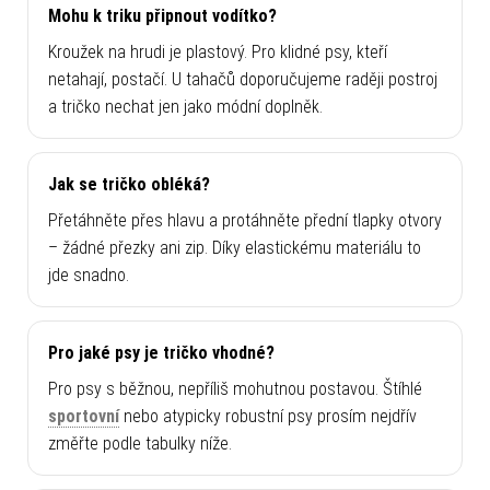
Mohu k triku připnout vodítko?
Kroužek na hrudi je plastový. Pro klidné psy, kteří
netahají, postačí. U tahačů doporučujeme raději postroj
a tričko nechat jen jako módní doplněk.
Jak se tričko obléká?
Přetáhněte přes hlavu a protáhněte přední tlapky otvory
– žádné přezky ani zip. Díky elastickému materiálu to
jde snadno.
Pro jaké psy je tričko vhodné?
Pro psy s běžnou, nepříliš mohutnou postavou. Štíhlé
sportovní
nebo atypicky robustní psy prosím nejdřív
změřte podle tabulky níže.