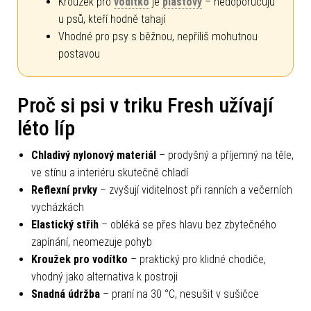
Kroužek pro
vodítko
je
plastový
– nedoporučuju
u psů, kteří hodně tahají
Vhodné pro psy s běžnou, nepříliš mohutnou
postavou
Proč si psi v triku Fresh užívají
léto líp
Chladivý nylonový materiál
– prodyšný a příjemný na těle,
ve stínu a interiéru skutečně chladí
Reflexní prvky
– zvyšují viditelnost při ranních a večerních
vycházkách
Elastický střih
– obléká se přes hlavu bez zbytečného
zapínání, neomezuje pohyb
Kroužek pro vodítko
– praktický pro klidné chodiče,
vhodný jako alternativa k postroji
Snadná údržba
– praní na 30 °C, nesušit v sušičce