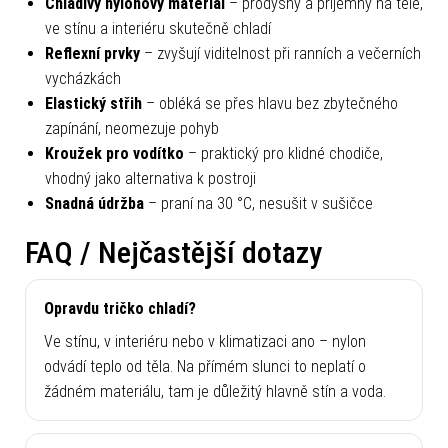
Chladivý nylonový materiál
– prodyšný a příjemný na těle,
ve stínu a interiéru skutečně chladí
Reflexní prvky
– zvyšují viditelnost při ranních a večerních
vycházkách
Elastický střih
– obléká se přes hlavu bez zbytečného
zapínání, neomezuje pohyb
Kroužek pro vodítko
– praktický pro klidné chodiče,
vhodný jako alternativa k postroji
Snadná údržba
– praní na 30 °C, nesušit v sušičce
FAQ / Nejčastější dotazy
Opravdu tričko chladí?
Ve stínu, v interiéru nebo v klimatizaci ano – nylon
odvádí teplo od těla. Na přímém slunci to neplatí o
žádném materiálu, tam je důležitý hlavně stín a voda.