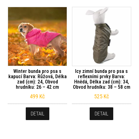
Winter bunda pro psa s
Icy zimní bunda pro psa s
kapucí Barva: Růžová, Délka
reflexními prvky Barva:
zad (cm): 24, Obvod
Hnědá, Délka zad (cm): 34,
hrudníku: 26 – 42 cm
Obvod hrudníku: 38 – 58 cm
499
Kč
525
Kč
DETAIL
DETAIL