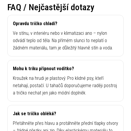
FAQ / Nejčastější dotazy
Opravdu tričko chladí?
Ve stínu, v interiéru nebo v klimatizaci ano – nylon
odvádí teplo od těla. Na přímém slunci to neplatí o
žádném materiálu, tam je důležitý hlavně stín a voda.
Mohu k triku připnout vodítko?
Kroužek na hrudi je plastový. Pro klidné psy, kteří
netahají, postačí. U tahačů doporučujeme raději postroj
a tričko nechat jen jako módní doplněk.
Jak se tričko obléká?
Přetáhněte přes hlavu a protáhněte přední tlapky otvory
– žádné přezky ani zip. Díky elastickému materiálu to