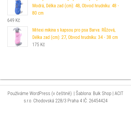
Modrá, Délka zad (cm): 48, Obvod hrudníku: 48 -
80 cm
649
Kč
Mitexi mikina s kapsou pro psa Barva: Růžová,
Délka zad (cm): 27, Obvod hrudníku: 34 - 38 cm
175
Kč
Používáme WordPress (v češtině).
|
Šablona: Bulk Shop
| ACIT
s.r.o. Chodovská 228/3 Praha 4 IČ: 26454424