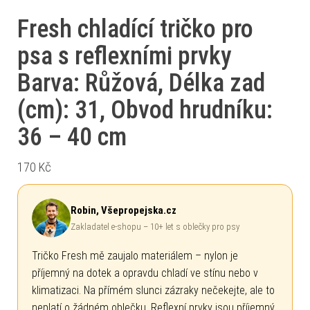
Fresh chladící tričko pro
psa s reflexními prvky
Barva: Růžová, Délka zad
(cm): 31, Obvod hrudníku:
36 – 40 cm
170
Kč
Robin, Všepropejska.cz
Zakladatel e-shopu – 10+ let s oblečky pro psy
Tričko Fresh mě zaujalo materiálem – nylon je
příjemný na dotek a opravdu chladí ve stínu nebo v
klimatizaci. Na přímém slunci zázraky nečekejte, ale to
neplatí o žádném oblečku. Reflexní prvky jsou příjemný