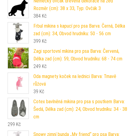
Německý ovčák dřevěná dekorace na zeď
Rozměr (cm): 38 x 33, Typ: Ovčák 3
384
Kč
Frbul mikina s kapucí pro psa Barva: Černá, Délka
zad (cm): 34, Obvod hrudníku: 50 - 56 cm
399
Kč
Zagi sportovní mikina pro psa Barva: Červená,
Délka zad (cm): 59, Obvod hrudníku: 68 - 74 cm
249
Kč
Oda magnety koček na lednici Barva: Tmavě
růžová
39
Kč
Cotex bavlněná mikina pro psa s poutkem Barva:
Šedá, Délka zad (cm): 24, Obvod hrudníku: 34 - 38
cm
299
Kč
Snowy zimní bunda „My friend“ pro psa Barva: