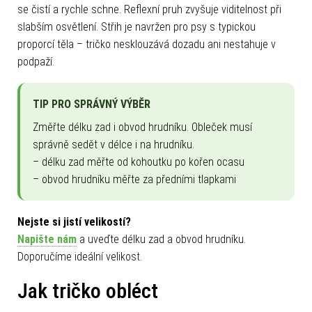
se čistí a rychle schne. Reflexní pruh zvyšuje viditelnost při
slabším osvětlení. Střih je navržen pro psy s typickou
proporcí těla – tričko nesklouzává dozadu ani nestahuje v
podpaží.
TIP PRO SPRÁVNÝ VÝBĚR
Změřte délku zad i obvod hrudníku. Obleček musí
správně sedět v délce i na hrudníku.
– délku zad měřte od kohoutku po kořen ocasu
– obvod hrudníku měřte za předními tlapkami
Nejste si jistí velikostí?
Napište nám
a uveďte délku zad a obvod hrudníku.
Doporučíme ideální velikost.
Jak tričko obléct