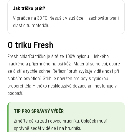
Jak tričko prát?
V pračce na 30 °C. Nesušit v sušičce – zachováte tvar i
elasticitu materiálu.
O triku Fresh
Fresh chladící tričko je šité ze 100% nylonu – lehkého,
hladkého a příjemného na psí kůži. Materiál se nelepí, dobře
se čistí a rychle schne. Reflexní pruh zvyšuje viditelnost při
slabším osvětlení. Střih je navržen pro psy s typickou
proporcí těla – tričko nesklouzává dozadu ani nestahuje v
podpaží.
TIP PRO SPRÁVNÝ VÝBĚR
Změřte délku zad i obvod hrudníku. Obleček musí
správně sedět v délce i na hrudníku.