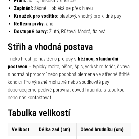
Praní:
30 °C, nesušit v sušičce
Zapínání:
žádné – obléká se přes hlavu
Kroužek pro vodítko:
plastový, vhodný pro klidné psy
Reflexní prvky:
ano
Dostupné barvy:
Žlutá, Růžová, Modrá, fialová
Střih a vhodná postava
Tričko Fresh je navrženo pro psy s
běžnou, standardní
postavou
– typicky malta, bišon, špic, yorkshire teriér, čivava
s normální proporcí nebo podobná plemena ve středně štíhlé
kondici. Pro výrazně mohutné nebo soudkovité psy
doporučujeme pečlivě porovnat obvod hrudníku s tabulkou
nebo nás kontaktovat.
Tabulka velikostí
Velikost
Délka zad (cm)
Obvod hrudníku (cm)