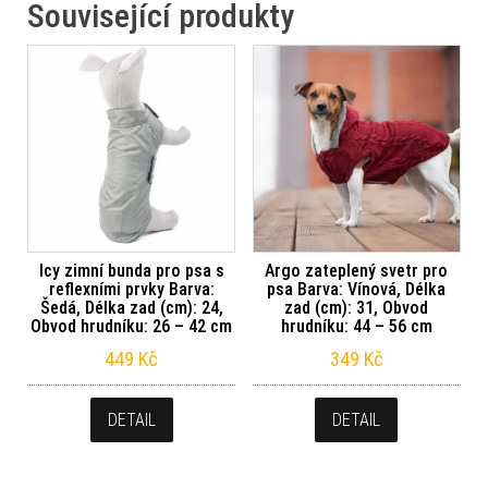
Související produkty
Icy zimní bunda pro psa s
Argo zateplený svetr pro
reflexními prvky Barva:
psa Barva: Vínová, Délka
Šedá, Délka zad (cm): 24,
zad (cm): 31, Obvod
Obvod hrudníku: 26 – 42 cm
hrudníku: 44 – 56 cm
449
Kč
349
Kč
DETAIL
DETAIL