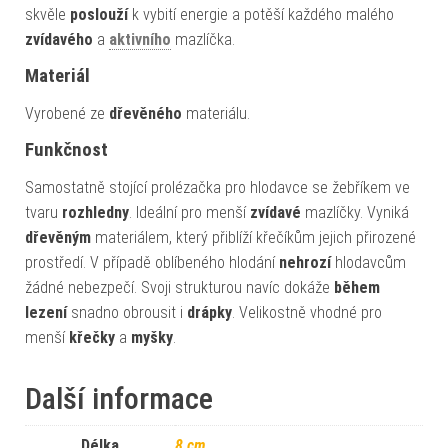
skvěle
poslouží
k vybití energie a potěší každého malého
zvídavého
a
aktivního
mazlíčka.
Materiál
Vyrobené ze
dřevěného
materiálu.
Funkčnost
Samostatně stojící prolézačka pro hlodavce se žebříkem ve
tvaru
rozhledny
. Ideální pro menší
zvídavé
mazlíčky. Vyniká
dřevěným
materiálem, který přiblíží křečíkům jejich přirozené
prostředí. V případě oblíbeného hlodání
nehrozí
hlodavcům
žádné nebezpečí. Svoji strukturou navíc dokáže
během
lezení
snadno obrousit i
drápky
. Velikostně vhodné pro
menší
křečky
a
myšky
.
Další informace
Délka
8 cm