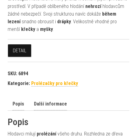
prostředí. V případě oblíbeného hlodání
nehrozí
hlodavcům
žádné nebezpečí. Svoji strukturou navíc dokáže
během
lezení
snadno obrousit i
drápky
. Velikostně vhodné pro
menší
křečky
a
myšky
.
DETAIL
SKU:
6894
Kategorie:
Prolézačky pro křečky
Popis
Další informace
Popis
Hlodavci milují
prolézání
všeho druhu. Rozhledna ze dřeva