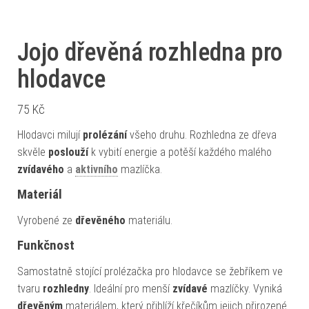
Jojo dřevěná rozhledna pro
hlodavce
75
Kč
Hlodavci milují
prolézání
všeho druhu. Rozhledna ze dřeva
skvěle
poslouží
k vybití energie a potěší každého malého
zvídavého
a
aktivního
mazlíčka.
Materiál
Vyrobené ze
dřevěného
materiálu.
Funkčnost
Samostatně stojící prolézačka pro hlodavce se žebříkem ve
tvaru
rozhledny
. Ideální pro menší
zvídavé
mazlíčky. Vyniká
dřevěným
materiálem, který přiblíží křečíkům jejich přirozené